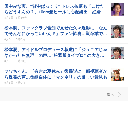
田中みな実、“背中ぱっくり” ドレス披露も「こけた
らどうすんの？」10cm超ヒールに心配続出…妊婦期
間も “おしゃれ優先” で問われた意識
8月6日 15時20分
松本潤、ファンクラブ告知で見せた久々近影に「なん
でそんなにかっこいいん？」ファン歓喜…嵐卒業で本
格化する “裏方” 事業
8月6日 15時0分
松本潤、アイドルプロデュース報道に「ジュニアじゃ
なかったら無理」の声…“松潤版タイプロ” の大きな
リスクとは
8月6日 14時20分
フワちゃん、『有吉の夏休み』復帰説に一部視聴者か
ら反発の声…番組自体に「マンネリ」の厳しい意見も
8月6日 14時0分
次へ