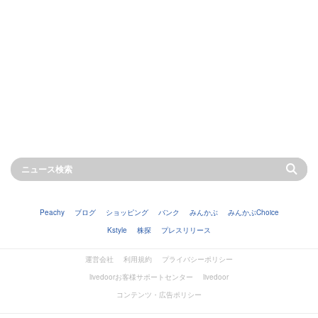
Peachy
ブログ
ショッピング
バンク
みんかぶ
みんかぶChoice
Kstyle
株探
プレスリリース
運営会社
利用規約
プライバシーポリシー
livedoorお客様サポートセンター
livedoor
コンテンツ・広告ポリシー