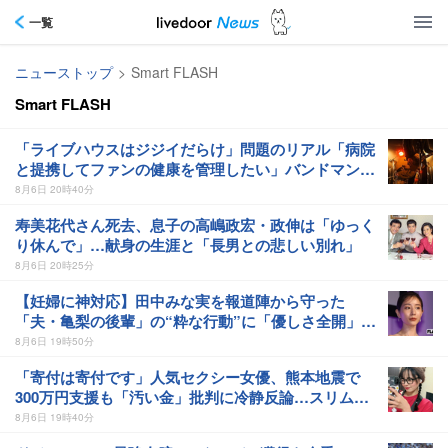
一覧
ニューストップ
>
Smart FLASH
Smart FLASH
「ライブハウスはジジイだらけ」問題のリアル「病院
と提携してファンの健康を管理したい」バンドマンが
明かす本音
8月6日 20時40分
寿美花代さん死去、息子の高嶋政宏・政伸は「ゆっく
り休んで」…献身の生涯と「長男との悲しい別れ」
8月6日 20時25分
【妊婦に神対応】田中みな実を報道陣から守った
「夫・亀梨の後輩」の“粋な行動”に「優しさ全開」感
嘆の声
8月6日 19時50分
「寄付は寄付です」人気セクシー女優、熊本地震で
300万円支援も「汚い金」批判に冷静反論…スリムク
ラブ真栄田賢らも擁護
8月6日 19時40分