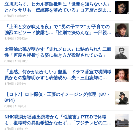
立川志らく、ヒカル落語批判に「世間を知らない人」
とバッサリも「伝統芸を薄めている」コア層と深まる
溝
8月6日 17時32分
『上田と女が吠える夜』で “男の子ママ” が子育ての
強烈エピソード披露も…「性別で決めんな」一部視聴
者から違和感
8月6日 16時42分
太宰治の孫が明かす『走れメロス』に秘められた二面
性「何度も挫折する姿に生き方が投影されている」
8月6日 16時10分
「直感。何かがおかしい」趣里、ドラマ番宣で税関職
員からの指導明かすも表情硬め…夫・三山凌輝に
は“最後通告”報道も
8月6日 16時4分
【ロト7】ロト探偵・工藤のイメージング推理（8/7・
8/14）
8月6日 16時0分
NHK職員が番組出演者から「性被害」PTSDで休職
も、復職時の異動希望かなわず…「フジテレビの二の
舞」中居正広騒動との類似点は
8月6日 15時51分