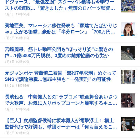
ドジャース、“最強左腕” スクーバル獲得も今季ワー
ストの6連敗…「驚きました」無策のロバーツ監督に
NHK解説陣も疑問
8月6日 19時30分
菊地亜美、マレーシア移住発表も「家建てたばかりじ
ゃ」広がる衝撃…豪邸は「半分ローン」「700万円オ
ーバー」赤裸々事情公開も
8月6日 19時20分
宮崎麗果、筋トレ動画公開も“ほっそり姿”に驚きの
声…1億5000万円脱税、3度めの離婚協議の心労か
8月6日 19時10分
元ジャンポケ 斉藤慎二被告「懲役7年求刑」めぐって
SNSで議論沸騰…無罪主張も “一発実刑” の可能性
8月6日 18時45分
長濱ねる 中島健人との“ラブコメ”映画舞台あいさつ
で大歓声、お気に入りポップコーンと帰宅するキュー
トな姿をキャッチ！
8月6日 18時30分
【巨人】次期監督候補に坂本勇人が電撃浮上！ 橋上
監督代行で好調も、球団オーナーは「何も言えること
はない」とけん制
8月6日 18時15分