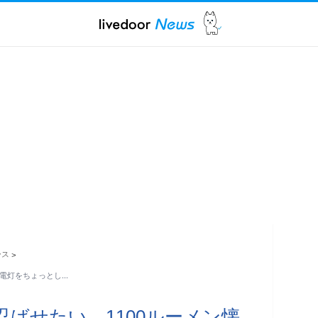
ース
>
中電灯をちょっとし…
忍ばせたい。1100ルーメン懐