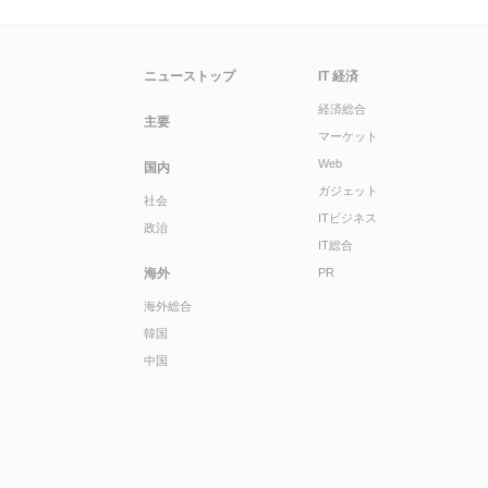
ニューストップ
IT 経済
経済総合
主要
マーケット
Web
国内
ガジェット
社会
ITビジネス
政治
IT総合
海外
PR
海外総合
韓国
中国