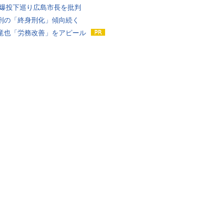
原爆投下巡り広島市長を批判
刑の「終身刑化」傾向続く
竜也「労務改善」をアピール