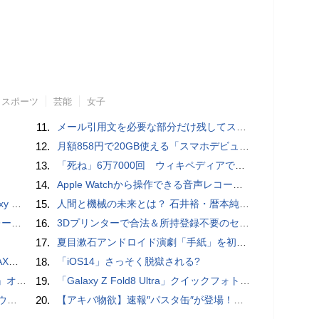
スポーツ
芸能
女子
11.
メール引用文を必要な部分だけ残してスッキリ返信するiPhoneメールの便利技：iPhone Tips
12.
月額858円で20GB使える「スマホデビュープラン U15」ドコモが提供、ahamoも割引になる親子割も
13.
「死ね」6万7000回 ウィキペディアで異常「荒らし」
14.
​Apple Watchから操作できる音声レコーダMeta Recorder、録音レベル調整も対応
価格攻勢
15.
人間と機械の未来とは？ 石井裕・暦本純一・稲見昌彦らHCI研究者が集うトークイヴェント：2016/1/31に開催
rts」
16.
3Dプリンターで合法＆所持登録不要のセミオートマチック銃を自作、発砲試験にも成功した猛者が登場
17.
夏目漱石アンドロイド演劇「手紙」を初上演！平田オリザ氏の作・演出、二松学舎大学で
底解説
18.
「iOS14」さっそく脱獄される?
ホラー通信］
19.
「Galaxy Z Fold8 Ultra」クイックフォトレビュー
ウス
20.
【アキバ物欲】速報″パスタ缶″が登場！チチブデンキ 小菅社長がアキバの缶詰事情を語る