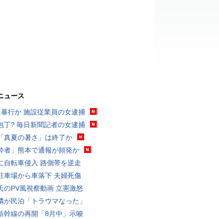
ニュース
に暴行か 施設従業員の女逮捕
包丁? 毎日新聞記者の女逮捕
「真夏の暑さ」は終了か
酔者」熊本で通報が頻発か
に自転車侵入 路側帯を逆走
駐車場から車落下 夫婦死傷
氏のPV風視察動画 立憲激怒
隣が民泊「トラウマなった」
新幹線の再開「8月中」示唆