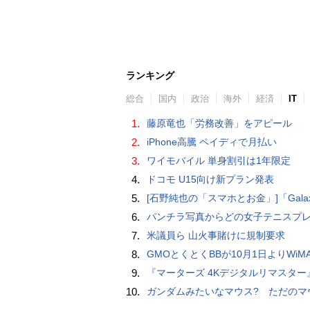
ランキング
総合
国内
政治
海外
経済
IT
1.
藤原竜也「労務改善」をアピール
2.
iPhone高騰 ペイディで月払い
3.
ワイモバイル 単身割引は1年限定
4.
ドコモ U15向け新プラン発表
5.
[石野純也の「スマホとお金」]「Galaxy Z Fold7／Flip7」発表、注目したいソフトバンクの
6.
パンチラ写真からどの女子テニスプレーヤーのものなのか当てるクイズ「Tennis Upski
7.
米議員ら 山火事賭けに規制要求
8.
GMOとくとくBBが10月1日よりWiMAXなど月額605円値上げ！全6種の重要変更を徹
9.
『マーターズ 4Kデジタルリマスター』オールナイト上映、鬼畜な併映作品が決定 全部観たら“生還証”をプレゼント［
10.
ガンダムみたいなマウス? ただのマウスとは違うのだよ1944通りの形状に変更できる驚異のマ