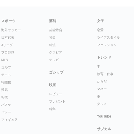
スポーツ
芸能
女子
海外サッカー
芸能総合
恋愛
日本代表
音楽
ライフスタイル
Jリーグ
韓流
ファッション
プロ野球
グラビア
トレンド
MLB
テレビ
本
ゴルフ
ゴシップ
教育・仕事
テニス
からだ
格闘技
映画
マネー
競馬
レビュー
車
相撲
プレゼント
グルメ
バスケ
特集
バレー
YouTube
フィギュア
サブカル