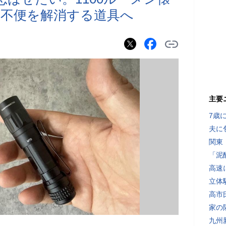
不便を解消する道具へ
主要
7歳
夫に
関東
「泥
高速
立体
高市
家の
九州