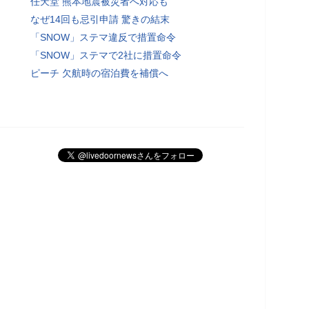
任天堂 熊本地震被災者へ対応も
なぜ14回も忌引申請 驚きの結末
「SNOW」ステマ違反で措置命令
「SNOW」ステマで2社に措置命令
ピーチ 欠航時の宿泊費を補償へ