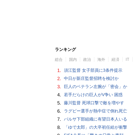
ランキング
総合
国内
政治
海外
経済
IT
1.
須江監督 女子部員に3条件提示
2.
中日が新庄監督招聘を検討か
3.
巨人のベテラン左腕が「密会」か
4.
若手だらけの巨人がV争い 困惑
5.
藤川監督 死球口撃で敵を増やす
6.
ラグビー選手が熱中症で倒れ死亡
7.
バルサ下部組織に有望日本人いる
8.
「ゆで太郎」の大卒初任給が衝撃