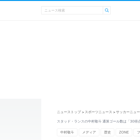
ニューストップ
スポーツニュース
サッカーニュー
>
>
スタッド・ランスの中村敬斗 通算ゴール数は「30得
中村敬斗
メディア
歴史
ZONE