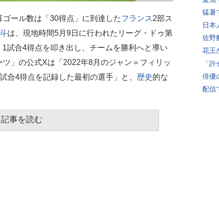
猛暑
ゴール数は「30得点」に到達した
フランス
2部ス
日本
斗
は、現地時間5月9日に行われたリーグ・ドゥ第
佐野
場。1試合4得点を叩き出し、チームを勝利へと導い
花王
ツ」の公式Xは「2022年8月のジャン＝フィリッ
「許
俳優
試合4得点を記録した最初の選手」と、
歴史
的な
配信
記事を読む