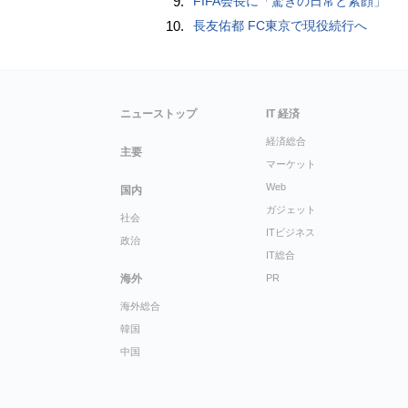
9.
FIFA会長に「驚きの日常と素顔」
10.
長友佑都 FC東京で現役続行へ
ニューストップ
IT 経済
経済総合
主要
マーケット
Web
国内
ガジェット
社会
ITビジネス
政治
IT総合
海外
PR
海外総合
韓国
中国