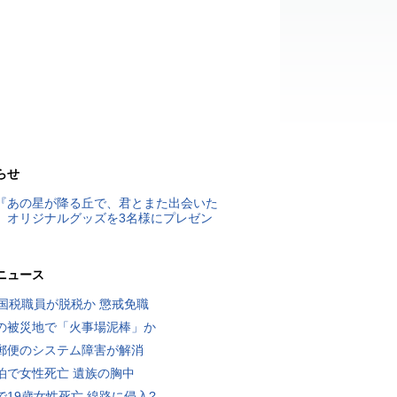
らせ
『あの星が降る丘で、君とまた出会いた
』オリジナルグッズを3名様にプレゼン
ニュース
歳国税職員が脱税か 懲戒免職
の被災地で「火事場泥棒」か
郵便のシステム障害が解消
泊で女性死亡 遺族の胸中
で19歳女性死亡 線路に侵入?