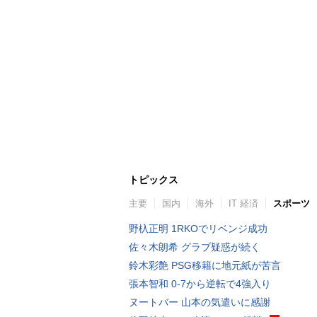
トピックス
主要
国内
海外
IT 経済
スポーツ
野杁正明 1RKOでリベンジ成功
佐々木朗希 グラブ疑惑が続く
鈴木彩艶 PSG移籍に地元紙が苦言
張本智和 0-7から逆転で4強入り
ヌートバー 山本の気遣いに感謝