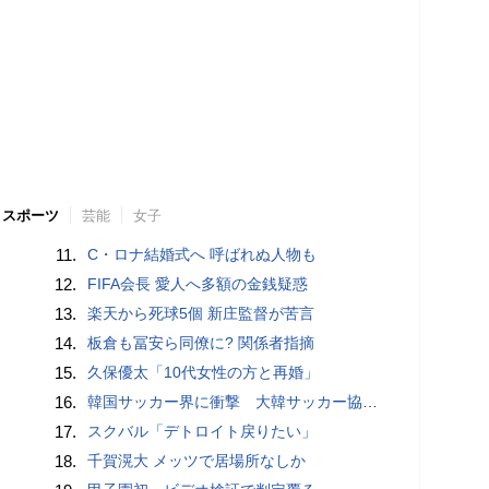
スポーツ
芸能
女子
11.
C・ロナ結婚式へ 呼ばれぬ人物も
12.
FIFA会長 愛人へ多額の金銭疑惑
13.
楽天から死球5個 新庄監督が苦言
14.
板倉も冨安ら同僚に? 関係者指摘
15.
久保優太「10代女性の方と再婚」
16.
韓国サッカー界に衝撃 大韓サッカー協会に外国人審判への“性的接待”疑惑 韓国メディアが報道
17.
スクバル「デトロイト戻りたい」
18.
千賀滉大 メッツで居場所なしか