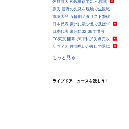
佐野航大 PSV移籍でCLへ挑戦
原氏 菅野の先発を現地で生観戦
篠塚大登 五輪銅メダリスト撃破
日本代表 豪州に最少差で及ばず
日本代表 豪州に32-35で惜敗
FC東京 開幕で町田に5失点完敗
サヴィオ 仲間思いが裏目で退場
もっと見る
ライブドアニュースを読もう！