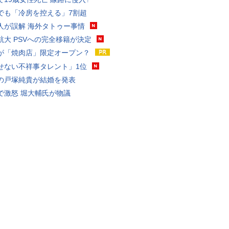
でも「冷房を控える」7割超
人が誤解 海外タトゥー事情
航大 PSVへの完全移籍が決定
が「焼肉店」限定オープン？
せない不祥事タレント」1位
の戸塚純貴が結婚を発表
で激怒 堀大輔氏が物議