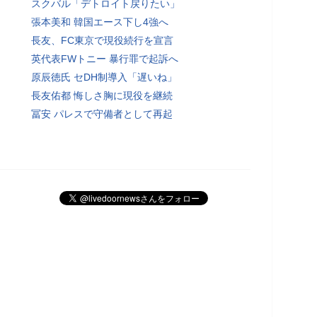
スクバル「デトロイト戻りたい」
張本美和 韓国エース下し4強へ
長友、FC東京で現役続行を宣言
英代表FWトニー 暴行罪で起訴へ
原辰徳氏 セDH制導入「遅いね」
長友佑都 悔しさ胸に現役を継続
冨安 パレスで守備者として再起