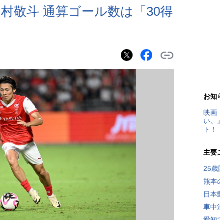
村敬斗 通算ゴール数は「30得
お知
映画
い。
ト！
主要
25
熊本
日本
車中
愛知