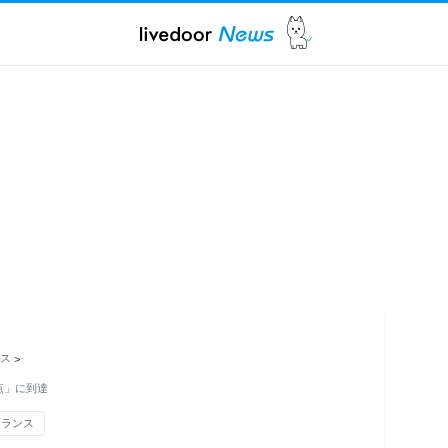
ス
>
点」に到達
フランス