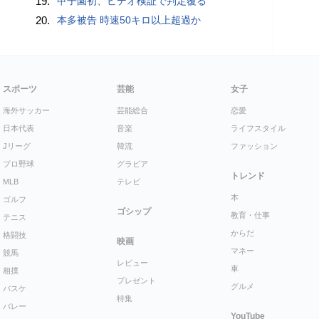
19.
甲子園初、ビデオ検証で判定覆る
20.
本多被告 時速50キロ以上超過か
スポーツ
芸能
女子
海外サッカー
芸能総合
恋愛
日本代表
音楽
ライフスタイル
Jリーグ
韓流
ファッション
プロ野球
グラビア
トレンド
MLB
テレビ
本
ゴルフ
ゴシップ
教育・仕事
テニス
からだ
格闘技
映画
マネー
競馬
レビュー
車
相撲
プレゼント
グルメ
バスケ
特集
バレー
YouTube