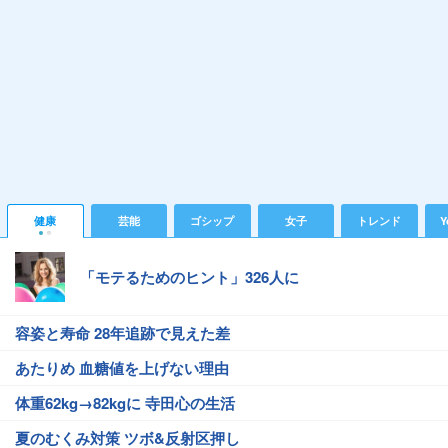
健康
芸能
ゴシップ
女子
トレンド
Y
「モテるためのヒント」326人に
容姿と寿命 28年追跡で見えた差
あたりめ 血糖値を上げない理由
体重62kg→82kgに 寺田心の生活
夏のむくみ対策 ツボ&反射区押し