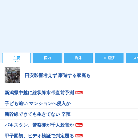
主要
国内
海外
IT 経済
ス
円安影響考えず 豪遊する家庭も
新潟県中越に線状降水帯直前予測
子ども追い マンションへ侵入か
新幹線できても生きてない 辛辣
パキスタン、警察隊が千人殺害か
甲子園初、ビデオ検証で判定覆る