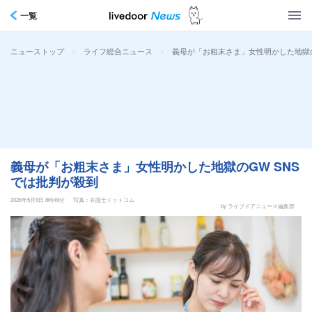
一覧
>
>
義母が「お粗末さま」女性明かした地獄の
ニューストップ
ライフ総合ニュース
義母が「お粗末さま」女性明かした地獄のGW SNS
では批判が殺到
2026年5月9日 8時49分
写真：弁護士ドットコム
by ライブドアニュース編集部