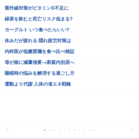
紫外線対策がビタミンD不足に
緑茶を飲むと死亡リスク低まる?
ヨーグルト いつ食べたらいい?
休みだが疲れる 隠れ疲労対策は
内科医が低糖質麺を食べ比べ検証
母が娘に減量強要→家庭内別居へ
睡眠時の悩みを解消する過ごし方
運動より代謝 人体の省エネ戦略