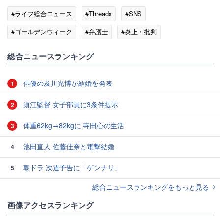
#ライフ総合ニュース
#Threads
#SNS
#ゴールデンウィーク
#弁護士
#炎上・批判
総合ニュースランキング
俳優の及川光博が結婚を発表
1
須江監督 女子部員に3条件提示
2
体重62kg→82kgに 寺田心の生活
3
池田直人 佐藤佳奈と電撃結婚
4
朝ドラ 次週予告に「ゲンナリ」
5
総合ニュースランキングをもっと見る
画像アクセスランキング