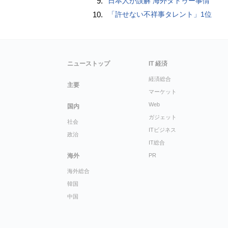
9.
日本人が誤解 海外タトゥー事情
10.
「許せない不祥事タレント」1位
ニューストップ
IT 経済
経済総合
主要
マーケット
Web
国内
ガジェット
社会
ITビジネス
政治
IT総合
海外
PR
海外総合
韓国
中国