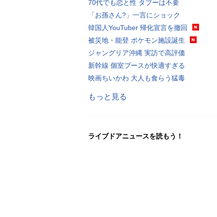
70代でも恋と性 タブーは不要
「お孫さん?」一言にショック
韓国人YouTuber 帰化宣言を撤回
被災地・能登 ポケモン施設誕生
ジャングリア沖縄 実訪で高評価
新幹線 個室ブースが快適すぎる
映画ちいかわ 大人も食らう猛毒
もっと見る
ライブドアニュースを読もう！