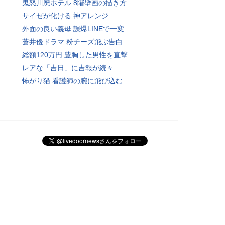
鬼怒川廃ホテル 8階壁画の描き方
サイゼが化ける 神アレンジ
外面の良い義母 誤爆LINEで一変
蒼井優ドラマ 粉チーズ飛ぶ告白
総額120万円 豊胸した男性を直撃
レアな「吉日」に吉報が続々
怖がり猫 看護師の腕に飛び込む