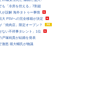
でも「冷房を控える」7割超
人が誤解 海外タトゥー事情
航大 PSVへの完全移籍が決定
が「焼肉店」限定オープン？
せない不祥事タレント」1位
の戸塚純貴が結婚を発表
で激怒 堀大輔氏が物議