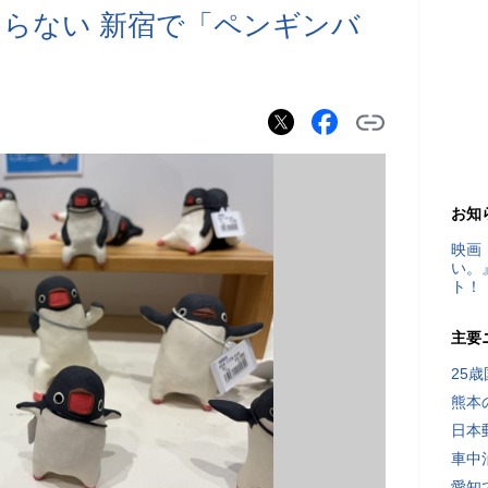
らない 新宿で「ペンギンバ
お知
映画
い。
ト！
主要
25
熊本
日本
車中
愛知