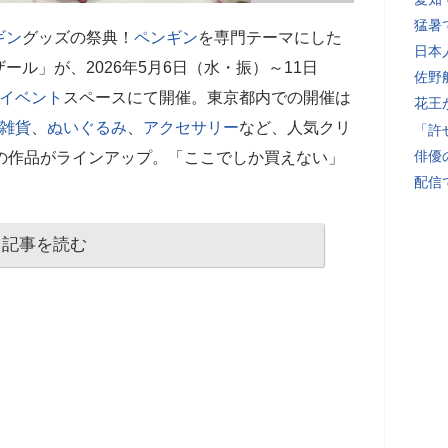
猛暑
ギン
グッズの祭典！
ペンギン
を専門テーマにした
日本
ザール」が、2026年5月6日（水・振）～11日
佐野
イベント
スペースにて開催。東京都内での開催は
花王
雑貨
、
ぬいぐるみ
、
アクセサリー
など、人気クリ
「許
俳優
の作品がラインアップ。「ここでしか買えない」
配信
記事を読む