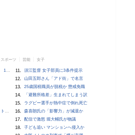
スポーツ
芸能
女子
で誘い出し
11.
須江監督 女子部員に3条件提示
12.
山田五郎さん「アド街」で名言
13.
25歳国税職員が脱税か 懲戒免職
14.
「避難所格差」生まれてしまう訳
15.
ラグビー選手が熱中症で倒れ死亡
岡山県警
16.
森喜朗氏の「影響力」が減退か
17.
配信で激怒 堀大輔氏が物議
18.
子ども追い マンションへ侵入か