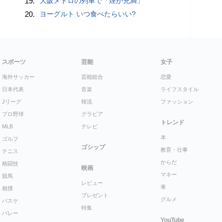
19.
大阪メトロの列車で「煙が充満」
20.
ヨーグルト いつ食べたらいい?
スポーツ
芸能
女子
海外サッカー
芸能総合
恋愛
日本代表
音楽
ライフスタイル
Jリーグ
韓流
ファッション
プロ野球
グラビア
トレンド
MLB
テレビ
本
ゴルフ
ゴシップ
教育・仕事
テニス
からだ
格闘技
映画
マネー
競馬
レビュー
車
相撲
プレゼント
グルメ
バスケ
特集
バレー
YouTube