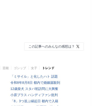
この記事へのみんなの感想は？
芸能
ゴシップ
女子
トレンド
「ミサイル」と化したハト 話題
令和8年8月8日 都内で婚姻届殺到
12歳柴犬 スタバ初訪問に大興奮
小原ブラス ハンディファン批判
「8」3つ並ぶ縁起日 都内で入籍