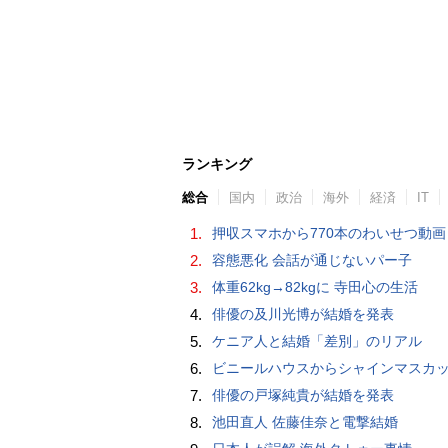
ランキング
総合
国内
政治
海外
経済
IT
1.
押収スマホから770本のわいせつ動画 15歳少女に酒と薬飲ませ性的暴行か 54歳男を再逮捕 「薬もありますよ」とSNS
2.
容態悪化 会話が通じないパー子
3.
体重62kg→82kgに 寺田心の生活
4.
俳優の及川光博が結婚を発表
5.
ケニア人と結婚「差別」のリアル
6.
ビニールハウスからシャインマスカット約200房を盗んだ疑い ネットで販売か 無職の男（42）逮捕 
7.
俳優の戸塚純貴が結婚を発表
8.
池田直人 佐藤佳奈と電撃結婚