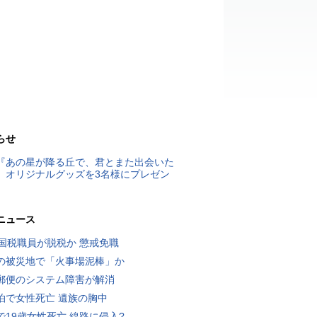
らせ
『あの星が降る丘で、君とまた出会いた
』オリジナルグッズを3名様にプレゼン
ニュース
歳国税職員が脱税か 懲戒免職
の被災地で「火事場泥棒」か
郵便のシステム障害が解消
泊で女性死亡 遺族の胸中
で19歳女性死亡 線路に侵入?