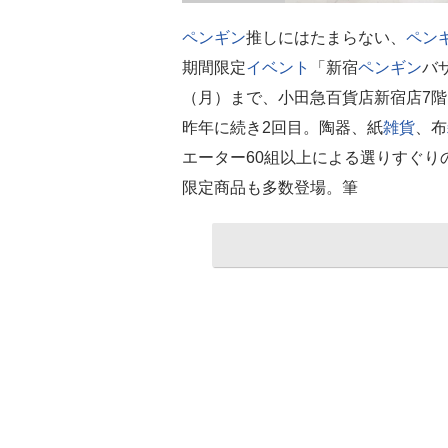
ペンギン
推しにはたまらない、
ペン
期間限定
イベント
「新宿
ペンギン
バ
（月）まで、小田急百貨店新宿店7階
昨年に続き2回目。陶器、紙
雑貨
、布
エーター60組以上による選りすぐり
限定商品も多数登場。筆