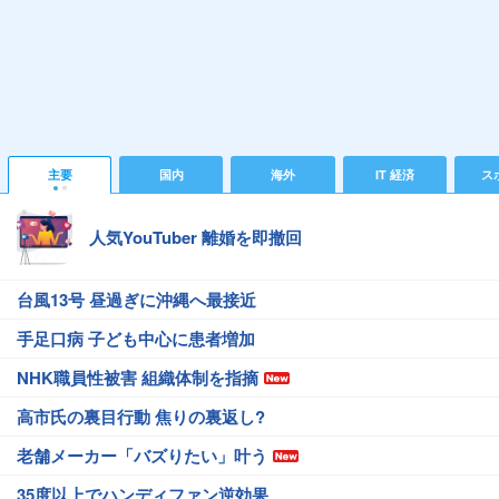
主要
国内
海外
IT 経済
ス
人気YouTuber 離婚を即撤回
台風13号 昼過ぎに沖縄へ最接近
手足口病 子ども中心に患者増加
NHK職員性被害 組織体制を指摘
高市氏の裏目行動 焦りの裏返し?
老舗メーカー「バズりたい」叶う
35度以上でハンディファン逆効果