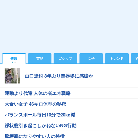
健康
芸能
ゴシップ
女子
トレンド
Y
山口達也 8年ぶり楽器姿に感涙か
運動より代謝 人体の省エネ戦略
大食い女子 46キロ体型の秘密
バランスボール毎日10分で20kg減
躁状態引き起こしかねないNG行動
脳梗塞になりやすい人の特徴