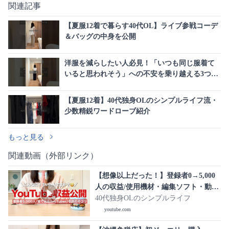
関連記事
【夏服12着で暮らす40代OL】ライブ参戦コーデ
＆バッグの中身を公開
洋服を減らしたい人必見！「いつも同じ服着て
いると思われそう」への不安を乗り越える3つの
対処法
【夏服12着】40代独身OLのシンプルライフ流・
少数精鋭ワードローブ紹介
もっと見る
関連動画（外部リンク）
【想像以上だった！】登録者0→5,000
人の収益/使用機材・編集ソフト・動画
作りの工夫も公開！
40代独身OLのシンプルライフ
youtube.com