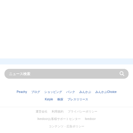
Peachy
ブログ
ショッピング
バンク
みんかぶ
みんかぶChoice
Kstyle
株探
プレスリリース
運営会社
利用規約
プライバシーポリシー
livedoorお客様サポートセンター
livedoor
コンテンツ・広告ポリシー