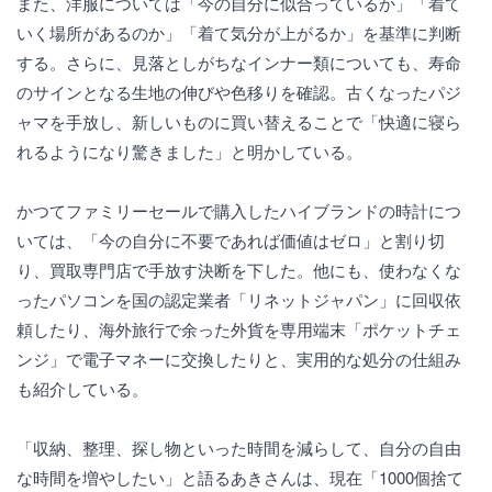
また、洋服については「今の自分に似合っているか」「着て
いく場所があるのか」「着て気分が上がるか」を基準に判断
する。さらに、見落としがちなインナー類についても、寿命
のサインとなる生地の伸びや色移りを確認。古くなったパジ
ャマを手放し、新しいものに買い替えることで「快適に寝ら
れるようになり驚きました」と明かしている。
かつてファミリーセールで購入したハイブランドの時計につ
いては、「今の自分に不要であれば価値はゼロ」と割り切
り、買取専門店で手放す決断を下した。他にも、使わなくな
ったパソコンを国の認定業者「リネットジャパン」に回収依
頼したり、海外旅行で余った外貨を専用端末「ポケットチェ
ンジ」で電子マネーに交換したりと、実用的な処分の仕組み
も紹介している。
「収納、整理、探し物といった時間を減らして、自分の自由
な時間を増やしたい」と語るあきさんは、現在「1000個捨て