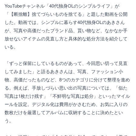
YouTubeチャンネル「40代独身OLのシンプルライフ」が
「【断捨離】捨てづらいものを捨てる」と題した動画を公開
した。動画では、シンプルに暮らす40代独身OLのあきさん
が、写真や高価だったブランド品、貰い物など、なかなか手
放せないアイテムの見直し方と具体的な処分方法を紹介して
いる。
「ずっと保留にしているものがあって、今回思い切って見直
してみました」と語るあきさんは、写真、ファッション小
物、高価だったものなど、8つのカテゴリに分けて整理を進め
る。例えば、手放しづらい思い出の写真については、「似た
写真は1枚だけ残す」「不鮮明な写真は処分」といったマイル
ールを設定。デジタル化は費用がかさむため、お気に入りの
数枚だけを厳選してアルバムに収納することに決めたとい
う。