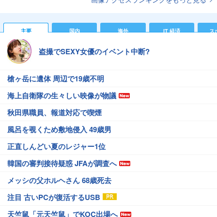
主要
国内
海外
IT 経済
ス
盗撮でSEXY女優のイベント中断?
槍ヶ岳に遺体 周辺で19歳不明
海上自衛隊の生々しい映像が物議
秋田県職員、報道対応で喫煙
風呂を覗くため敷地侵入 49歳男
正直しんどい夏のレジャー1位
韓国の審判接待疑惑 JFAが調査へ
メッシの父ホルヘさん 68歳死去
注目 古いPCが復活するUSB
天竺鼠「元天竺鼠」でKOC出場へ