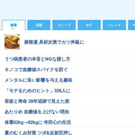
健康
芸能
ゴシップ
女子
トレンド
Y
麻辣湯 具材次第でカツ丼級に
うつ病患者の本音とNGな接し方
キノコで血糖値スパイクを防ぐ
メンタルに良い影響を与える趣味
「モテるためのヒント」326人に
容姿と寿命 28年追跡で見えた差
あたりめ 血糖値を上げない理由
体重62kg→82kgに 寺田心の生活
夏のむくみ対策 ツボ&反射区押し