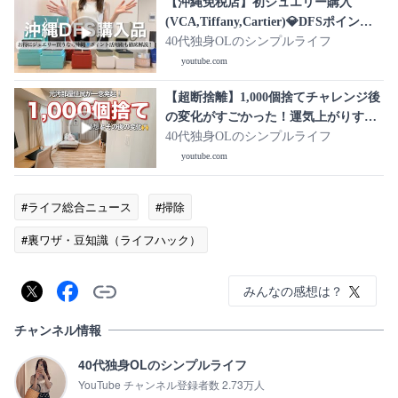
【沖縄免税店】初ジュエリー購入
(VCA,Tiffany,Cartier)💎DFSポイント
プログラムやクレカ活用術も紹介💳
40代独身OLのシンプルライフ
youtube.com
【超断捨離】1,000個捨てチャレンジ後
の変化がすごかった！運気上がりすぎ
😆
40代独身OLのシンプルライフ
youtube.com
#ライフ総合ニュース
#掃除
#裏ワザ・豆知識（ライフハック）
みんなの感想は？
チャンネル情報
40代独身OLのシンプルライフ
YouTube チャンネル登録者数 2.73万人