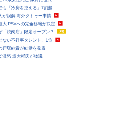
でも「冷房を控える」7割超
人が誤解 海外タトゥー事情
航大 PSVへの完全移籍が決定
が「焼肉店」限定オープン？
せない不祥事タレント」1位
の戸塚純貴が結婚を発表
で激怒 堀大輔氏が物議