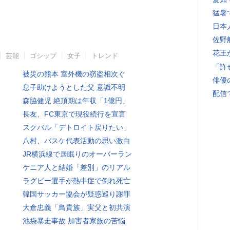
猛暑
日本
佐野
花王
芸能
ゴシップ
女子
トレンド
「許
被災の熊本 室外機の窃盗相次ぐ
俳優
息子助けようとした父 意識不明
配信
森脇健児 絶頂期は年収「1億円」
長友、FC東京で現役続行を宣言
スクバル「デトロイト戻りたい」
八村、バスケ代表活動の思い激白
JR横浜線で居眠りのオーバーラン
ケニア人と結婚「差別」のリアル
ラグビー選手が熱中症で倒れ死亡
韓国サッカー協会が疑惑巡り謝罪
大倉忠義「鳥貴族」実父と初共演
池袋暴走事故 加害者家族の苦悩