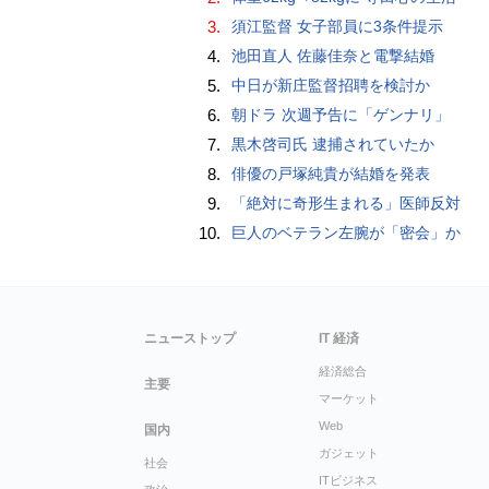
3.
須江監督 女子部員に3条件提示
4.
池田直人 佐藤佳奈と電撃結婚
5.
中日が新庄監督招聘を検討か
6.
朝ドラ 次週予告に「ゲンナリ」
7.
黒木啓司氏 逮捕されていたか
8.
俳優の戸塚純貴が結婚を発表
9.
「絶対に奇形生まれる」医師反対
10.
巨人のベテラン左腕が「密会」か
ニューストップ
IT 経済
経済総合
主要
マーケット
Web
国内
ガジェット
社会
ITビジネス