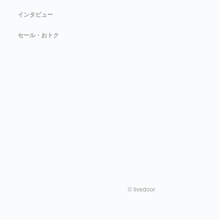
インタビュー
セール・おトク
©
livedoor