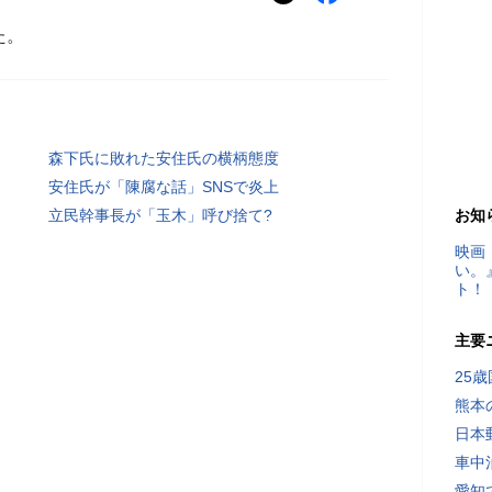
た。
森下氏に敗れた安住氏の横柄態度
安住氏が「陳腐な話」SNSで炎上
立民幹事長が「玉木」呼び捨て?
お知
映画
い。
ト！
主要
25
熊本
日本
車中
愛知