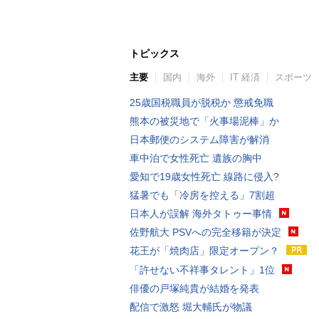
トピックス
主要
国内
海外
IT 経済
スポーツ
25歳国税職員が脱税か 懲戒免職
熊本の被災地で「火事場泥棒」か
日本郵便のシステム障害が解消
車中泊で女性死亡 遺族の胸中
愛知で19歳女性死亡 線路に侵入?
猛暑でも「冷房を控える」7割超
日本人が誤解 海外タトゥー事情
佐野航大 PSVへの完全移籍が決定
花王が「焼肉店」限定オープン？
「許せない不祥事タレント」1位
俳優の戸塚純貴が結婚を発表
配信で激怒 堀大輔氏が物議