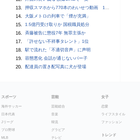
13.
押収スマホから770本のわいせつ動画 15歳少女に酒と薬飲ませ性的暴行か 54歳男を再逮捕 「薬もありますよ」とSNSで誘い出し
14.
大阪メトロの列車で「煙が充満」
15.
1.5億円受け取りか 国税職員処分
16.
斉藤被告に懲役7年 無罪主張か
17.
「許せない不祥事タレント」1位
18.
駅で流れた「不適切音声」に声明
19.
容態悪化 会話が通じないパー子
20.
配達員の置き配写真に犬が登場
スポーツ
芸能
女子
海外サッカー
芸能総合
恋愛
日本代表
音楽
ライフスタイル
Jリーグ
韓流
ファッション
プロ野球
グラビア
トレンド
MLB
テレビ