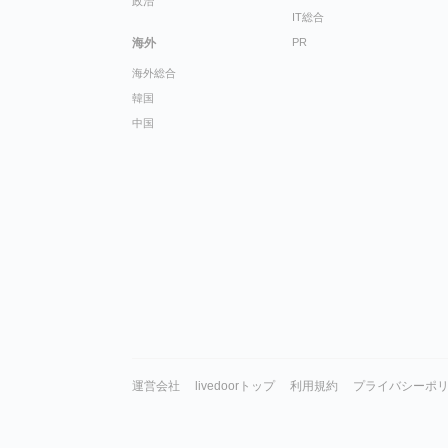
政治
IT総合
海外
PR
海外総合
韓国
中国
運営会社
livedoorトップ
利用規約
プライバシーポ