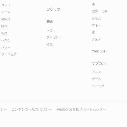
本
ゴルフ
ゴシップ
教育・仕事
テニス
からだ
格闘技
映画
マネー
競馬
レビュー
車
相撲
プレゼント
グルメ
バスケ
特集
バレー
YouTube
フィギュア
サブカル
アニメ
ゲーム
コミック
リシー
コンテンツ・広告ポリシー
livedoorお客様サポートセンター