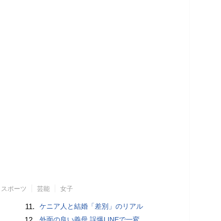
スポーツ
芸能
女子
11.
ケニア人と結婚「差別」のリアル
12.
外面の良い義母 誤爆LINEで一変