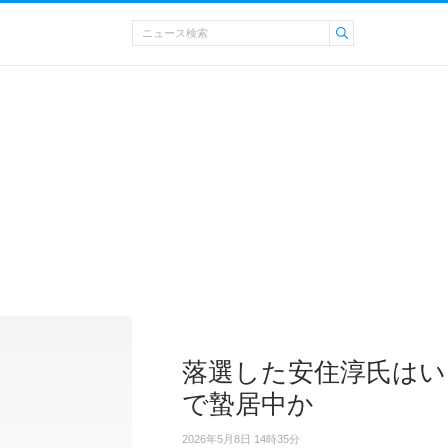
落選した安住淳氏はい
で蟄居中か
2026年5月8日 14時35分