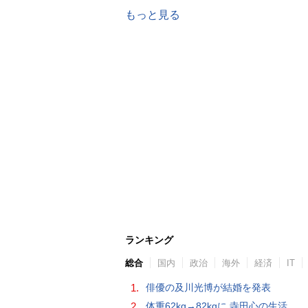
もっと見る
ランキング
総合
国内
政治
海外
経済
IT
1.
俳優の及川光博が結婚を発表
2.
体重62kg→82kgに 寺田心の生活