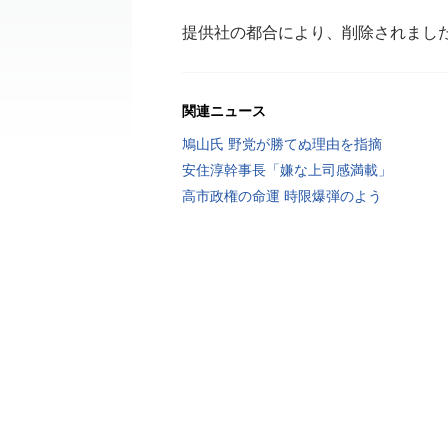
提供社の都合により、削除されまし
関連ニュース
鳩山氏 野党が勝てぬ理由を指摘
安住淳幹事長「嫌な上司感満載」
高市政権の命運 時限爆弾のよう