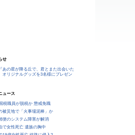
らせ
『あの星が降る丘で、君とまた出会いた
』オリジナルグッズを3名様にプレゼン
ニュース
歳国税職員が脱税か 懲戒免職
の被災地で「火事場泥棒」か
郵便のシステム障害が解消
泊で女性死亡 遺族の胸中
で19歳女性死亡 線路に侵入?