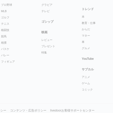
プロ野球
グラビア
トレンド
MLB
テレビ
本
ゴルフ
ゴシップ
教育・仕事
テニス
からだ
格闘技
映画
マネー
競馬
レビュー
車
相撲
プレゼント
グルメ
バスケ
特集
バレー
YouTube
フィギュア
サブカル
アニメ
ゲーム
コミック
リシー
コンテンツ・広告ポリシー
livedoorお客様サポートセンター