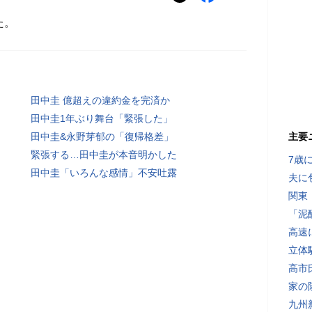
た。
田中圭 億超えの違約金を完済か
田中圭1年ぶり舞台「緊張した」
田中圭&永野芽郁の「復帰格差」
主要
緊張する…田中圭が本音明かした
7歳
田中圭「いろんな感情」不安吐露
夫に
関東
「泥
高速
立体
高市
家の
九州