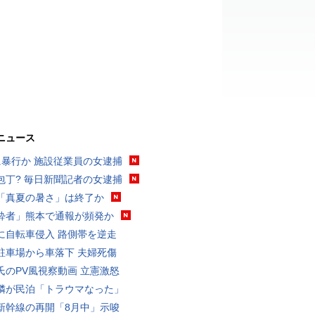
ニュース
に暴行か 施設従業員の女逮捕
包丁? 毎日新聞記者の女逮捕
「真夏の暑さ」は終了か
酔者」熊本で通報が頻発か
に自転車侵入 路側帯を逆走
駐車場から車落下 夫婦死傷
氏のPV風視察動画 立憲激怒
隣が民泊「トラウマなった」
新幹線の再開「8月中」示唆