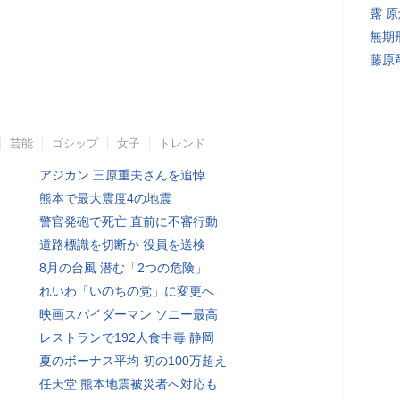
露 
無期
藤原
芸能
ゴシップ
女子
トレンド
アジカン 三原重夫さんを追悼
熊本で最大震度4の地震
警官発砲で死亡 直前に不審行動
道路標識を切断か 役員を送検
8月の台風 潜む「2つの危険」
れいわ「いのちの党」に変更へ
映画スパイダーマン ソニー最高
レストランで192人食中毒 静岡
夏のボーナス平均 初の100万超え
任天堂 熊本地震被災者へ対応も