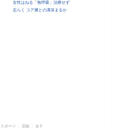
女性はねる「無呼吸」治療せず
志らく コア層との溝深まるか
スポーツ
芸能
女子