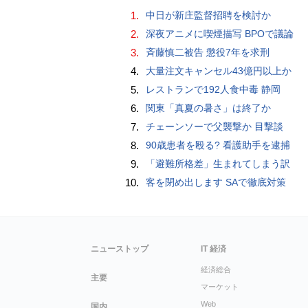
1.
中日が新庄監督招聘を検討か
2.
深夜アニメに喫煙描写 BPOで議論
3.
斉藤慎二被告 懲役7年を求刑
4.
大量注文キャンセル43億円以上か
5.
レストランで192人食中毒 静岡
6.
関東「真夏の暑さ」は終了か
7.
チェーンソーで父襲撃か 目撃談
8.
90歳患者を殴る? 看護助手を逮捕
9.
「避難所格差」生まれてしまう訳
10.
客を閉め出します SAで徹底対策
ニューストップ
IT 経済
経済総合
主要
マーケット
Web
国内