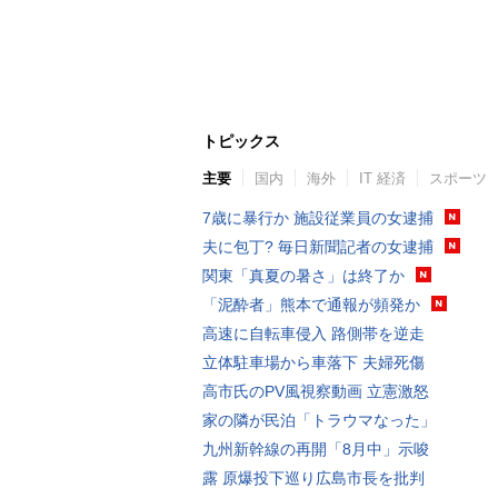
トピックス
主要
国内
海外
IT 経済
スポーツ
7歳に暴行か 施設従業員の女逮捕
夫に包丁? 毎日新聞記者の女逮捕
関東「真夏の暑さ」は終了か
「泥酔者」熊本で通報が頻発か
高速に自転車侵入 路側帯を逆走
立体駐車場から車落下 夫婦死傷
高市氏のPV風視察動画 立憲激怒
家の隣が民泊「トラウマなった」
九州新幹線の再開「8月中」示唆
露 原爆投下巡り広島市長を批判