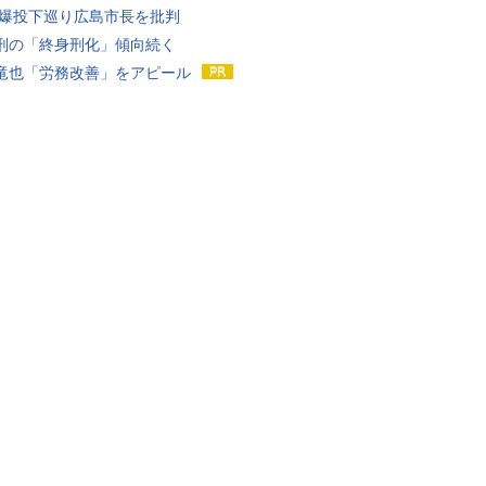
原爆投下巡り広島市長を批判
刑の「終身刑化」傾向続く
竜也「労務改善」をアピール