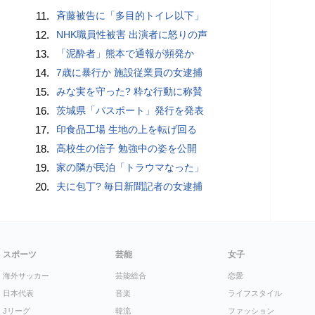
11.
斉藤被告に「多目的トイレ以下」
12.
NHK職員性被害 出演者に怒りの声
13.
「泥酔者」熊本で通報が頻発か
14.
7歳に暴行か 施設従業員の女逮捕
15.
みな実を守った? 粋な行動に称賛
16.
茨城県「パスポート」発行を発表
17.
印食品工場 生地の上を転げ回る
18.
高校生の信子 勉強中の姿を公開
19.
家の隣が民泊「トラウマなった」
20.
夫に包丁? 毎日新聞記者の女逮捕
スポーツ
芸能
女子
海外サッカー
芸能総合
恋愛
日本代表
音楽
ライフスタイル
Jリーグ
韓流
ファッション