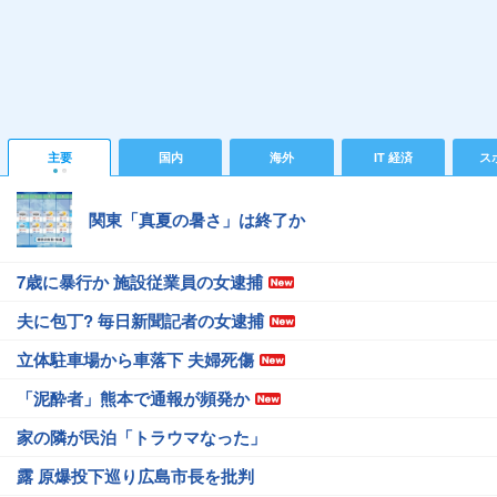
主要
国内
海外
IT 経済
ス
関東「真夏の暑さ」は終了か
7歳に暴行か 施設従業員の女逮捕
夫に包丁? 毎日新聞記者の女逮捕
立体駐車場から車落下 夫婦死傷
「泥酔者」熊本で通報が頻発か
家の隣が民泊「トラウマなった」
露 原爆投下巡り広島市長を批判