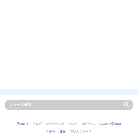
Peachy
ブログ
ショッピング
バンク
みんかぶ
みんかぶChoice
Kstyle
株探
プレスリリース