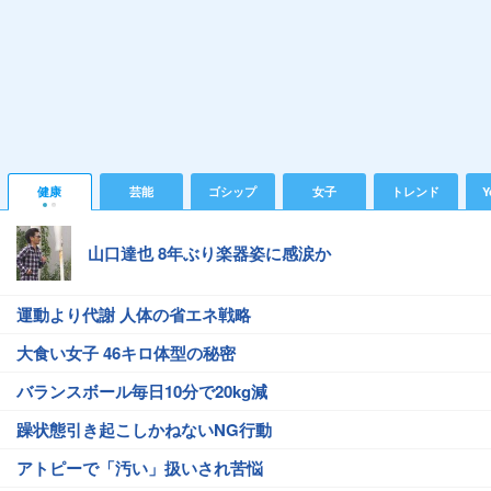
健康
芸能
ゴシップ
女子
トレンド
Y
山口達也 8年ぶり楽器姿に感涙か
運動より代謝 人体の省エネ戦略
大食い女子 46キロ体型の秘密
バランスボール毎日10分で20kg減
躁状態引き起こしかねないNG行動
アトピーで「汚い」扱いされ苦悩