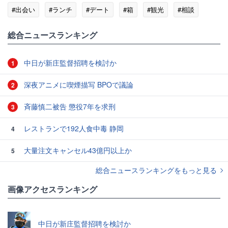
#出会い
#ランチ
#デート
#箱
#観光
#相談
#香り
総合ニュースランキング
中日が新庄監督招聘を検討か
1
深夜アニメに喫煙描写 BPOで議論
2
斉藤慎二被告 懲役7年を求刑
3
レストランで192人食中毒 静岡
4
大量注文キャンセル43億円以上か
5
総合ニュースランキングをもっと見る
画像アクセスランキング
中日が新庄監督招聘を検討か