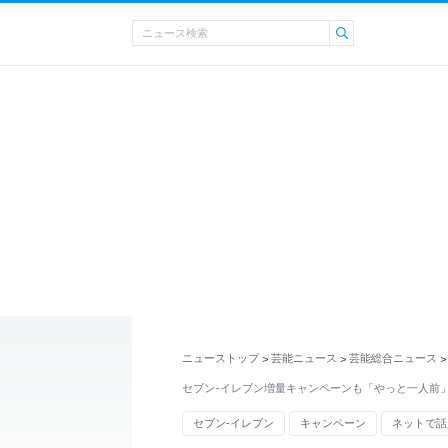
ニューストップ
芸能ニュース
芸能総合ニュース
>
>
>
セブン-イレブン増量キャンペーンも「やっと一人前
セブン-イレブン
キャンペーン
ネットで話