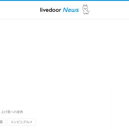
」上げ底への皮肉
題
コンビニグルメ