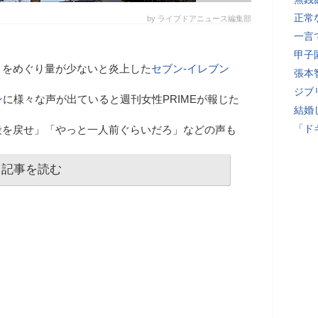
正常
by ライブドアニュース編集部
一言
甲子
」をめぐり量が少ないと炎上した
セブン-イレブン
張本
ジブ
ン
に様々な声が出ていると週刊女性PRIMEが報じた
結婚
「ド
段を戻せ」「やっと一人前ぐらいだろ」などの声も
記事を読む