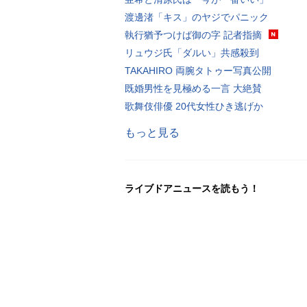
渡邊渚「キス」のヤジでパニック
執行猶予つけば御の字 記者指摘
リュウジ氏「ダルい」共感殺到
TAKAHIRO 両腕タトゥー写真公開
既婚男性を見極める一言 大絶賛
歌舞伎俳優 20代女性ひき逃げか
もっと見る
ライブドアニュースを読もう！