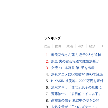
ランキング
総合
国内
政治
海外
経済
IT
1.
寿美花代さん死去 息子2人が追悼
2.
趣里 夫の密会報道で離婚決断か
3.
女優・山本舞香 第1子を出産
4.
深夜アニメに喫煙描写 BPOで議論
5.
HIKAKIN 被災地に2000万円を寄付
6.
清水アキラ「無念」息子の死去に
7.
斉藤被告に「多目的トイレ以下」
8.
高校生の信子 勉強中の姿を公開
9.
人気女優が「手つなぎデート」