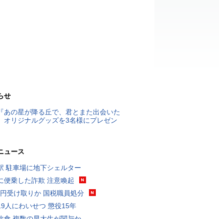
らせ
『あの星が降る丘で、君とまた出会いた
』オリジナルグッズを3名様にプレゼン
ニュース
駅 駐車場に地下シェルター
に便乗した詐欺 注意喚起
5億円受け取りか 国税職員処分
19人にわいせつ 懲役15年
飲食 複数の早大生が関与か