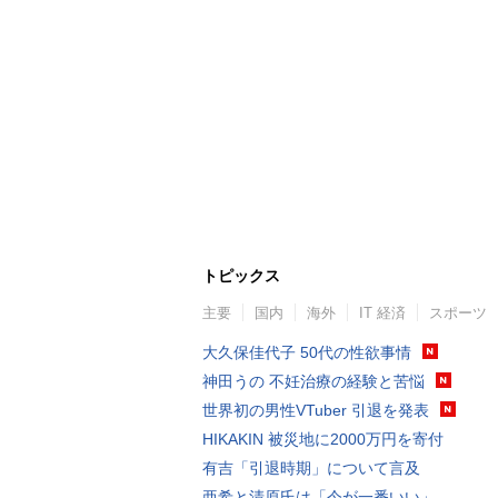
トピックス
主要
国内
海外
IT 経済
スポーツ
大久保佳代子 50代の性欲事情
神田うの 不妊治療の経験と苦悩
世界初の男性VTuber 引退を発表
HIKAKIN 被災地に2000万円を寄付
有吉「引退時期」について言及
亜希と清原氏は「今が一番いい」