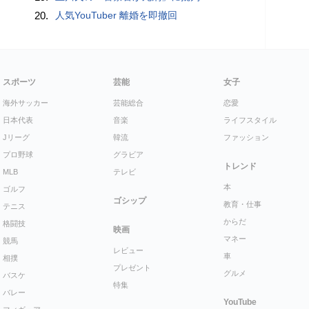
20.
人気YouTuber 離婚を即撤回
スポーツ
芸能
女子
海外サッカー
芸能総合
恋愛
日本代表
音楽
ライフスタイル
Jリーグ
韓流
ファッション
プロ野球
グラビア
トレンド
MLB
テレビ
本
ゴルフ
ゴシップ
教育・仕事
テニス
からだ
格闘技
映画
マネー
競馬
レビュー
車
相撲
プレゼント
グルメ
バスケ
特集
バレー
YouTube