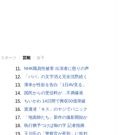
スポーツ
芸能
女子
11.
NHK職員性被害 出演者に怒りの声
12.
「パパ」の文字消え完全沈黙続く
13.
薄幸が性欲を告白「1日AV見る」
14.
国民からの受信料が…不満爆発
15.
ちいかわ 14日間で興収50億突破
16.
渡邊渚「キス」のヤジでパニック
17.
「地面師たち」新作の撮影開始か
18.
執行猶予つけば御の字 記者指摘
19.
玉川氏の「警察官が死刑」に批判