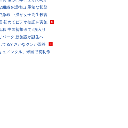
な組織を誤摘出 重篤な状態
で激昂 巨漢が女子高生殺害
園 初めてビデオ検証を実施
智和 中国勢撃破で8強入り
リパーク 新施設が誕生へ
してる? さかなクンが回答
キュメンタル」米国で初制作