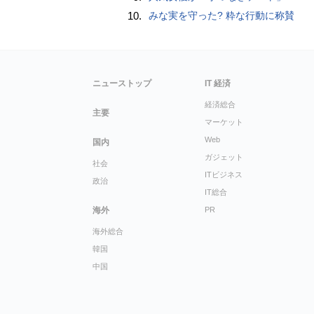
10.
みな実を守った? 粋な行動に称賛
ニューストップ
IT 経済
経済総合
主要
マーケット
Web
国内
ガジェット
社会
ITビジネス
政治
IT総合
海外
PR
海外総合
韓国
中国