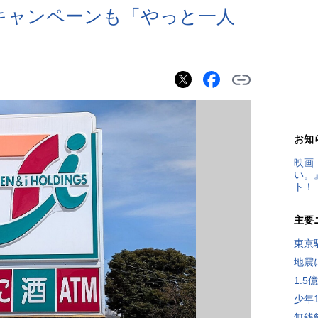
キャンペーンも「やっと一人
お知
映画
い。
ト！
主要
東京
地震
1.
少年
無銭