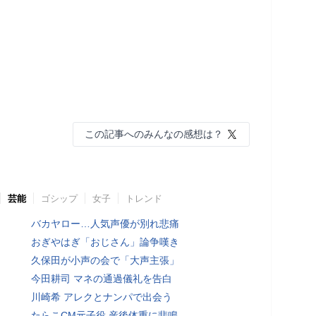
この記事へのみんなの感想は？
芸能
ゴシップ
女子
トレンド
バカヤロー…人気声優が別れ悲痛
おぎやはぎ「おじさん」論争嘆き
久保田が小声の会で「大声主張」
今田耕司 マネの通過儀礼を告白
川崎希 アレクとナンパで出会う
たらこCM元子役 産後体重に悲鳴