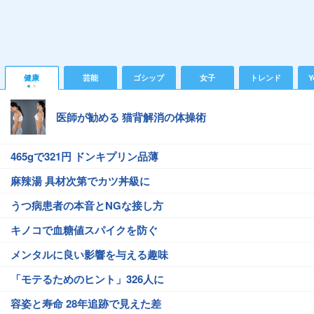
健康
芸能
ゴシップ
女子
トレンド
Y
医師が勧める 猫背解消の体操術
465gで321円 ドンキプリン品薄
麻辣湯 具材次第でカツ丼級に
うつ病患者の本音とNGな接し方
キノコで血糖値スパイクを防ぐ
メンタルに良い影響を与える趣味
「モテるためのヒント」326人に
容姿と寿命 28年追跡で見えた差