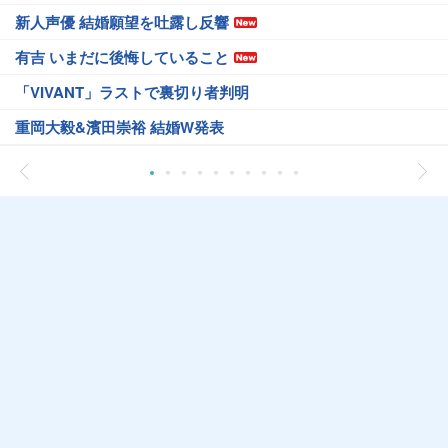
新人声優 結婚願望を吐露し反響
有吉 いまだに後悔していること
「VIVANT」ラストで裏切り者判明
重岡大毅&濱田崇裕 結婚W発表