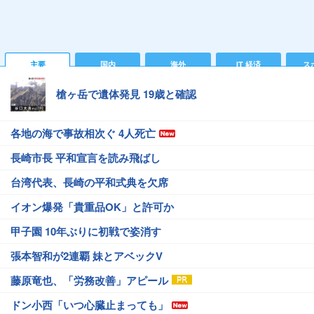
主要
国内
海外
IT 経済
ス
槍ヶ岳で遺体発見 19歳と確認
各地の海で事故相次ぐ 4人死亡
長崎市長 平和宣言を読み飛ばし
台湾代表、長崎の平和式典を欠席
イオン爆発「貴重品OK」と許可か
甲子園 10年ぶりに初戦で姿消す
張本智和が2連覇 妹とアベックV
藤原竜也、「労務改善」アピール
ドン小西「いつ心臓止まっても」