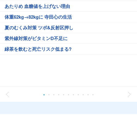
あたりめ 血糖値を上げない理由
体重62kg→82kgに 寺田心の生活
夏のむくみ対策 ツボ&反射区押し
紫外線対策がビタミンD不足に
緑茶を飲むと死亡リスク低まる?