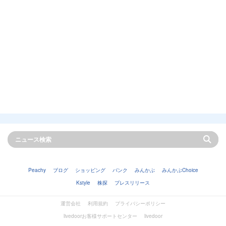
Peachy
ブログ
ショッピング
バンク
みんかぶ
みんかぶChoice
Kstyle
株探
プレスリリース
運営会社
利用規約
プライバシーポリシー
livedoorお客様サポートセンター
livedoor