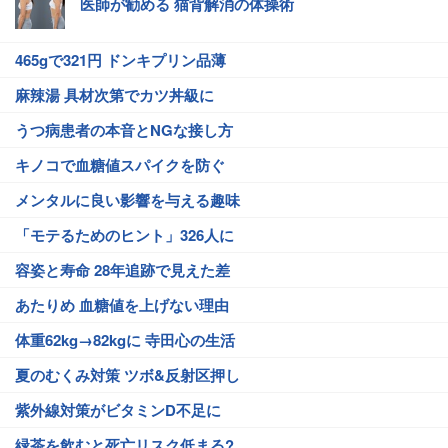
医師が勧める 猫背解消の体操術
465gで321円 ドンキプリン品薄
麻辣湯 具材次第でカツ丼級に
うつ病患者の本音とNGな接し方
キノコで血糖値スパイクを防ぐ
メンタルに良い影響を与える趣味
「モテるためのヒント」326人に
容姿と寿命 28年追跡で見えた差
あたりめ 血糖値を上げない理由
体重62kg→82kgに 寺田心の生活
夏のむくみ対策 ツボ&反射区押し
紫外線対策がビタミンD不足に
緑茶を飲むと死亡リスク低まる?