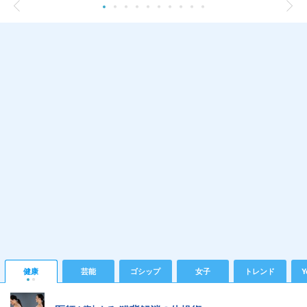
健康
芸能
ゴシップ
女子
トレンド
Y