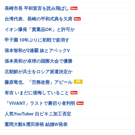
長崎市長 平和宣言を読み飛ばし
台湾代表、長崎の平和式典を欠席
イオン爆発「貴重品OK」と許可か
甲子園 10年ぶりに初戦で姿消す
張本智和が2連覇 妹とアベックV
張本美和が卓球の国際大会で優勝
北朝鮮が兵士をロシア派遣決定か
藤原竜也、「労務改善」アピール
有吉 いまだに後悔していること
「VIVANT」ラストで裏切り者判明
人気YouTuber 白ビキニ加工否定
重岡大毅&濱田崇裕 結婚W発表