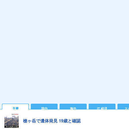
主要
国内
海外
IT 経済
ス
槍ヶ岳で遺体発見 19歳と確認