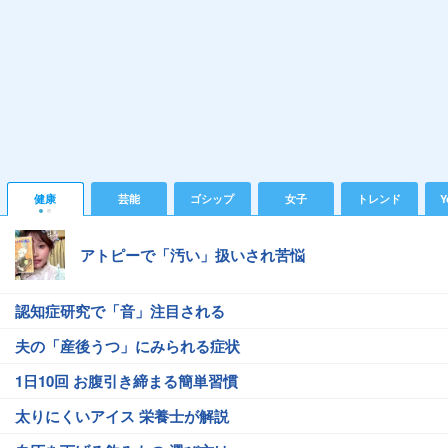
健康
芸能
ゴシップ
女子
トレンド
Y
アトピーで「汚い」扱いされ苦悩
認知症研究で「音」注目される
夫の「産後うつ」にみられる症状
1日10回 お腹引き締まる簡単習慣
太りにくいアイス 栄養士が解説