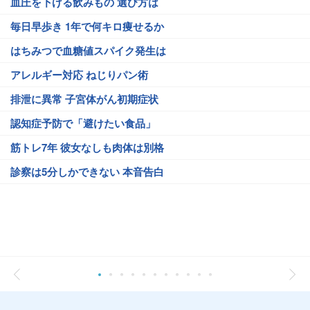
血圧を下げる飲みもの 選び方は
毎日早歩き 1年で何キロ痩せるか
はちみつで血糖値スパイク発生は
アレルギー対応 ねじりパン術
排泄に異常 子宮体がん初期症状
認知症予防で「避けたい食品」
筋トレ7年 彼女なしも肉体は別格
診察は5分しかできない 本音告白