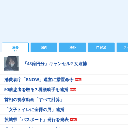
主要
国内
海外
IT 経済
ス
「43億円分」キャンセル? 女逮捕
消費者庁「SNOW」運営に措置命令
90歳患者を殴る? 看護助手を逮捕
首相の視察動画「すべて計算」
「女子トイレに全裸の男」逮捕
茨城県「パスポート」発行を発表