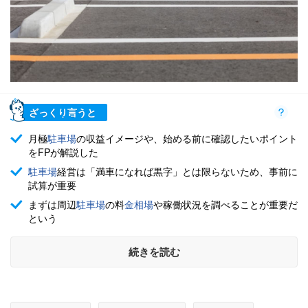
ざっくり言うと
月極
駐車場
の収益イメージや、始める前に確認したいポイント
をFPが解説した
駐車場
経営は「満車になれば黒字」とは限らないため、事前に
試算が重要
まずは周辺
駐車場
の料
金相場
や稼働状況を調べることが重要だ
という
続きを読む