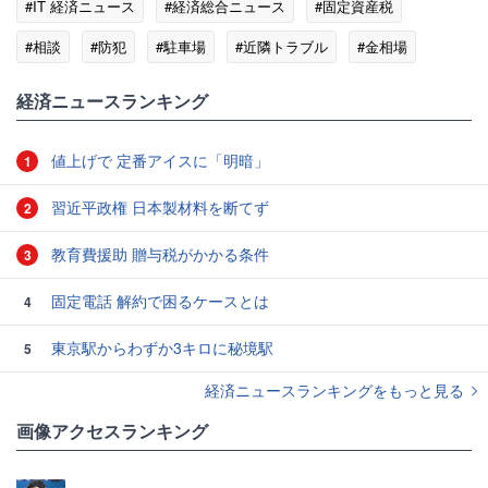
#IT 経済ニュース
#経済総合ニュース
#固定資産税
#相談
#防犯
#駐車場
#近隣トラブル
#金相場
#税金
#不動産
経済ニュースランキング
値上げで 定番アイスに「明暗」
1
習近平政権 日本製材料を断てず
2
教育費援助 贈与税がかかる条件
3
固定電話 解約で困るケースとは
4
東京駅からわずか3キロに秘境駅
5
経済ニュースランキングをもっと見る
画像アクセスランキング