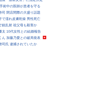
 手術中の医師が患者を守る
寿司 閉店間際の大盛り話題
汗で濡れ皮膚乾燥 男性死亡
で銃乱射 祖父母も殺害か
優太 10代女性との結婚報告
くん 加藤乃愛との破局発表
啓司氏 逮捕されていたか