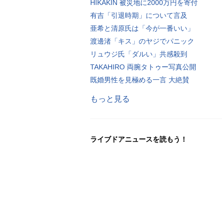
HIKAKIN 被災地に2000万円を寄付
有吉「引退時期」について言及
亜希と清原氏は「今が一番いい」
渡邊渚「キス」のヤジでパニック
リュウジ氏「ダルい」共感殺到
TAKAHIRO 両腕タトゥー写真公開
既婚男性を見極める一言 大絶賛
もっと見る
ライブドアニュースを読もう！