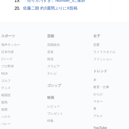
19.
「売り方汚すぎ」Number_iに落胆
20.
佐藤二朗 約3週間ぶりにX投稿
スポーツ
芸能
女子
海外サッカー
芸能総合
恋愛
日本代表
音楽
ライフスタイル
Jリーグ
韓流
ファッション
プロ野球
グラビア
トレンド
MLB
テレビ
本
ゴルフ
ゴシップ
教育・仕事
テニス
からだ
格闘技
映画
マネー
競馬
レビュー
車
相撲
プレゼント
グルメ
バスケ
特集
バレー
YouTube