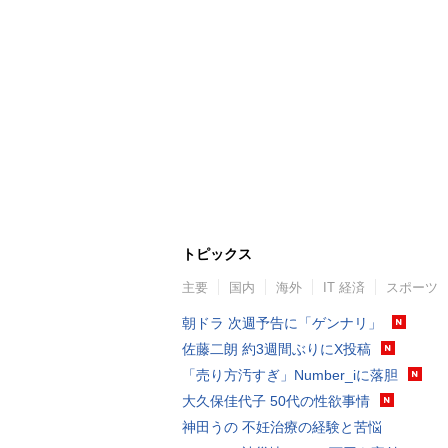
トピックス
主要
国内
海外
IT 経済
スポーツ
朝ドラ 次週予告に「ゲンナリ」
佐藤二朗 約3週間ぶりにX投稿
「売り方汚すぎ」Number_iに落胆
大久保佳代子 50代の性欲事情
神田うの 不妊治療の経験と苦悩