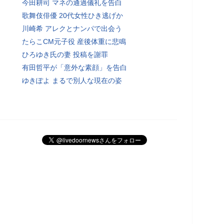
今田耕司 マネの通過儀礼を告白
歌舞伎俳優 20代女性ひき逃げか
川崎希 アレクとナンパで出会う
たらこCM元子役 産後体重に悲鳴
ひろゆき氏の妻 投稿を謝罪
有田哲平が「意外な素顔」を告白
ゆきぽよ まるで別人な現在の姿