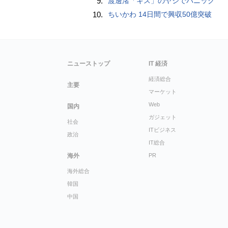
9.
渡邊渚「キス」のヤジでパニック
10.
ちいかわ 14日間で興収50億突破
ニューストップ
IT 経済
経済総合
主要
マーケット
Web
国内
ガジェット
社会
ITビジネス
政治
IT総合
海外
PR
海外総合
韓国
中国