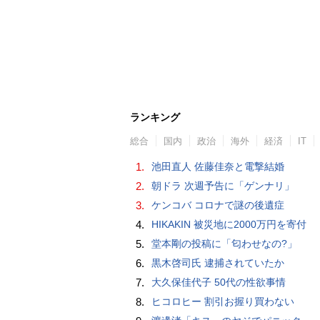
ランキング
総合
国内
政治
海外
経済
IT
1.
池田直人 佐藤佳奈と電撃結婚
2.
朝ドラ 次週予告に「ゲンナリ」
3.
ケンコバ コロナで謎の後遺症
4.
HIKAKIN 被災地に2000万円を寄付
5.
堂本剛の投稿に「匂わせなの?」
6.
黒木啓司氏 逮捕されていたか
7.
大久保佳代子 50代の性欲事情
8.
ヒコロヒー 割引お握り買わない