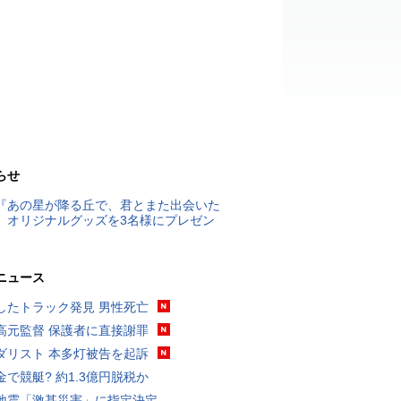
らせ
『あの星が降る丘で、君とまた出会いた
』オリジナルグッズを3名様にプレゼン
ニュース
したトラック発見 男性死亡
高元監督 保護者に直接謝罪
ダリスト 本多灯被告を起訴
金で競艇? 約1.3億円脱税か
地震「激甚災害」に指定決定