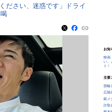
ください、迷惑です」ドライ
へ喝
お知
映画
い。
ト！
主要
脱輪
広陵
銀メ
詐取
熊本