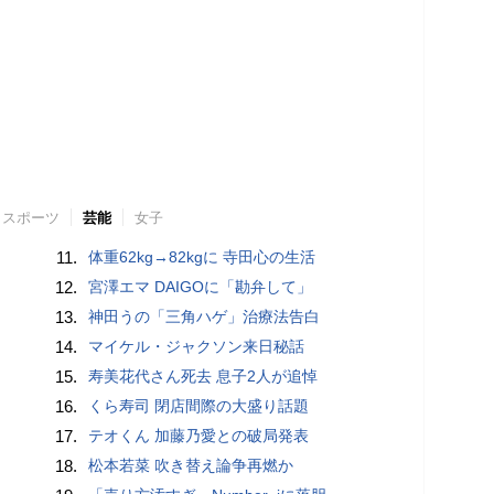
スポーツ
芸能
女子
11.
体重62kg→82kgに 寺田心の生活
12.
宮澤エマ DAIGOに「勘弁して」
13.
神田うの「三角ハゲ」治療法告白
14.
マイケル・ジャクソン来日秘話
15.
寿美花代さん死去 息子2人が追悼
16.
くら寿司 閉店間際の大盛り話題
17.
テオくん 加藤乃愛との破局発表
18.
松本若菜 吹き替え論争再燃か