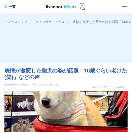
一覧
>
>
表情が激変した柴犬の姿が話題「10歳ぐ
ニューストップ
ライフ総合ニュース
表情が激変した柴犬の姿が話題「10歳ぐらい老けた
(笑)」などの声
2026年5月10日 7時40分
写真：わんちゃんホンポ
by ライブドアニュース編集部