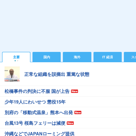
主要
国内
海外
IT 経済
ス
正常な組織を誤摘出 重篤な状態
松橋事件の判決に不服 国が上告
少年19人にわいせつ 懲役15年
別府の「移動式温泉」熊本へ出発
台風13号 桜島フェリーは減便
沖縄などでJAPANローミング提供