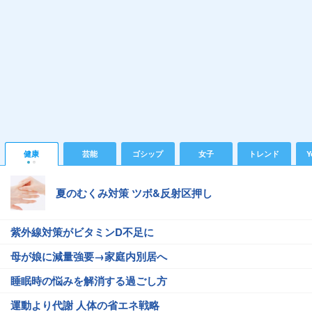
健康
芸能
ゴシップ
女子
トレンド
Y
夏のむくみ対策 ツボ&反射区押し
紫外線対策がビタミンD不足に
母が娘に減量強要→家庭内別居へ
睡眠時の悩みを解消する過ごし方
運動より代謝 人体の省エネ戦略