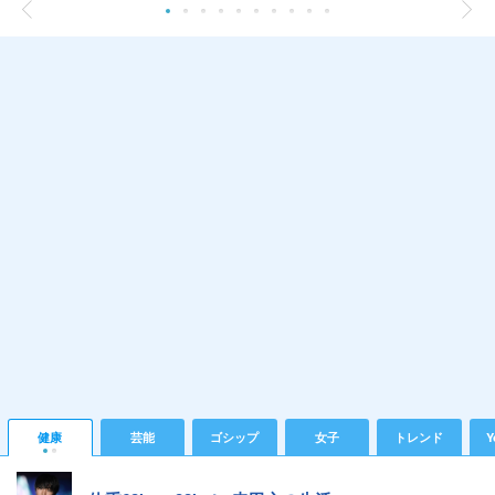
健康
芸能
ゴシップ
女子
トレンド
Y