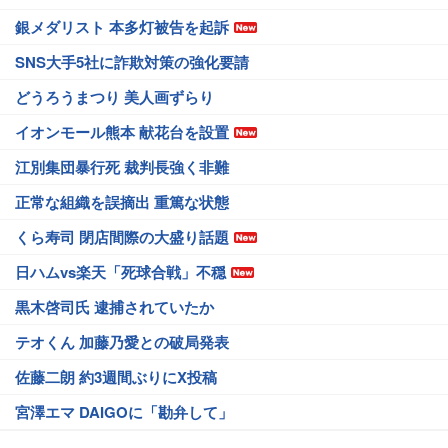
銀メダリスト 本多灯被告を起訴
SNS大手5社に詐欺対策の強化要請
どうろうまつり 美人画ずらり
イオンモール熊本 献花台を設置
江別集団暴行死 裁判長強く非難
正常な組織を誤摘出 重篤な状態
くら寿司 閉店間際の大盛り話題
日ハムvs楽天「死球合戦」不穏
黒木啓司氏 逮捕されていたか
テオくん 加藤乃愛との破局発表
佐藤二朗 約3週間ぶりにX投稿
宮澤エマ DAIGOに「勘弁して」