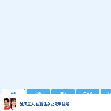
主要
国内
海外
IT 経済
ス
池田直人 佐藤佳奈と電撃結婚