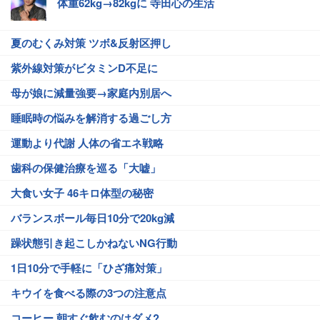
体重62kg→82kgに 寺田心の生活
夏のむくみ対策 ツボ&反射区押し
紫外線対策がビタミンD不足に
母が娘に減量強要→家庭内別居へ
睡眠時の悩みを解消する過ごし方
運動より代謝 人体の省エネ戦略
歯科の保健治療を巡る「大嘘」
大食い女子 46キロ体型の秘密
バランスボール毎日10分で20kg減
躁状態引き起こしかねないNG行動
1日10分で手軽に「ひざ痛対策」
キウイを食べる際の3つの注意点
コーヒー 朝すぐ飲むのはダメ?