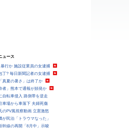
ニュース
に暴行か 施設従業員の女逮捕
包丁? 毎日新聞記者の女逮捕
「真夏の暑さ」は終了か
酔者」熊本で通報が頻発か
に自転車侵入 路側帯を逆走
駐車場から車落下 夫婦死傷
氏のPV風視察動画 立憲激怒
隣が民泊「トラウマなった」
新幹線の再開「8月中」示唆