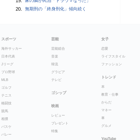
19.
家の隣が民泊「トラウマなった」
20.
無期刑の「終身刑化」傾向続く
スポーツ
芸能
女子
海外サッカー
芸能総合
恋愛
日本代表
音楽
ライフスタイル
Jリーグ
韓流
ファッション
プロ野球
グラビア
トレンド
MLB
テレビ
本
ゴルフ
ゴシップ
教育・仕事
テニス
からだ
格闘技
映画
マネー
競馬
レビュー
車
相撲
プレゼント
グルメ
バスケ
特集
バレー
YouTube