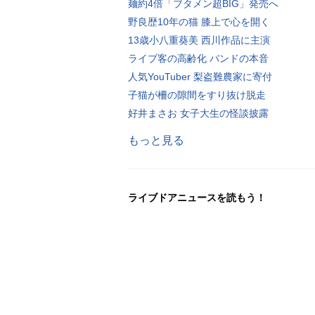
麺約4倍「ブタメン超BIG」発売へ
野良歴10年の猫 膝上で心を開く
13歳小八重葵美 西川作品に主演
ライブ客の高齢化 バンドの本音
人気YouTuber 梨盗難農家に寄付
子猫が柵の隙間をすり抜け脱走
好井まさお 女子大生の怪談披露
もっと見る
ライブドアニュースを読もう！