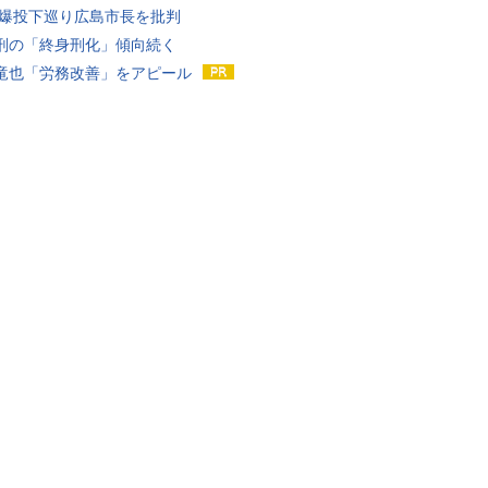
原爆投下巡り広島市長を批判
刑の「終身刑化」傾向続く
竜也「労務改善」をアピール