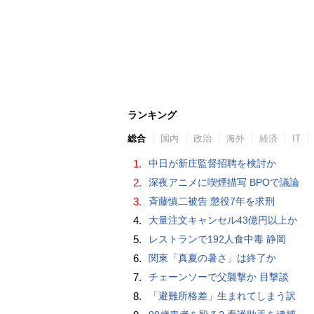
ランキング
総合
国内
政治
海外
経済
IT
1.
中日が新庄監督招聘を検討か
2.
深夜アニメに喫煙描写 BPOで議論
3.
斉藤慎二被告 懲役7年を求刑
4.
大量注文キャンセル43億円以上か
5.
レストランで192人食中毒 静岡
6.
関東「真夏の暑さ」は終了か
7.
チェーンソーで父襲撃か 目撃談
8.
「避難所格差」生まれてしまう訳