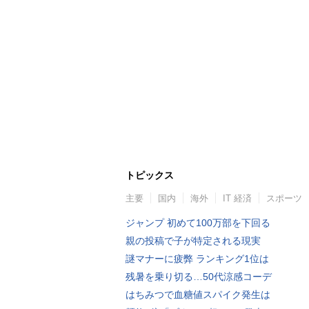
トピックス
主要
国内
海外
IT 経済
スポーツ
ジャンプ 初めて100万部を下回る
親の投稿で子が特定される現実
謎マナーに疲弊 ランキング1位は
残暑を乗り切る…50代涼感コーデ
はちみつで血糖値スパイク発生は