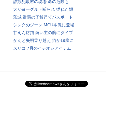
詐欺犯取材の現場 命の危険も
犬がヨーグルト断られ 拗ねた顔
茨城 群馬の了解得てパスポート
シンクのジーン MCU本流に登場
甘えん坊猫 飼い主の腕にダイブ
がんと失明乗り越え 猫が19歳に
スリコ 7月のイチオシアイテム