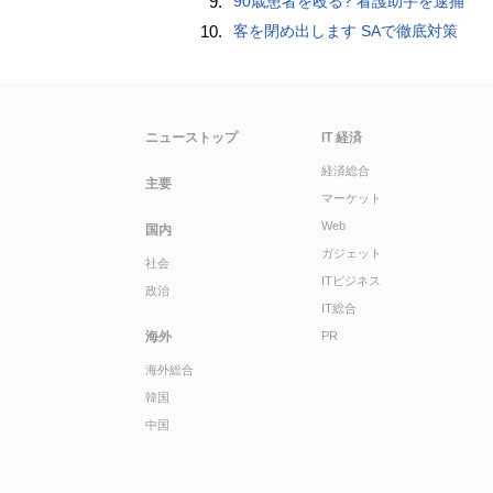
9.
90歳患者を殴る? 看護助手を逮捕
10.
客を閉め出します SAで徹底対策
ニューストップ
IT 経済
経済総合
主要
マーケット
Web
国内
ガジェット
社会
ITビジネス
政治
IT総合
海外
PR
海外総合
韓国
中国