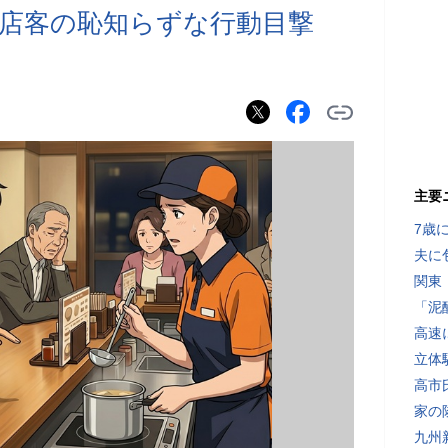
店客の恥知らずな行動目撃
」
主要
7歳
夫に
関東
「泥
高速
立体
高市
家の
九州