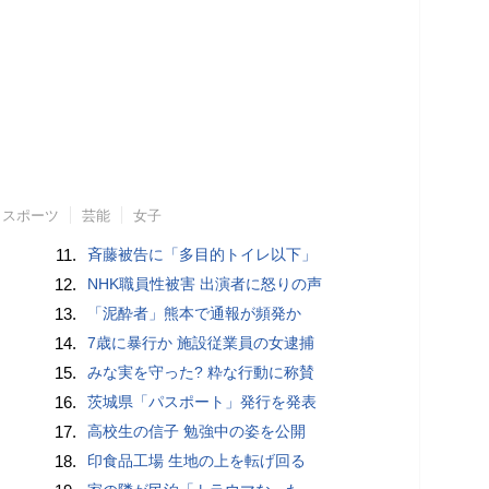
スポーツ
芸能
女子
11.
斉藤被告に「多目的トイレ以下」
12.
NHK職員性被害 出演者に怒りの声
13.
「泥酔者」熊本で通報が頻発か
14.
7歳に暴行か 施設従業員の女逮捕
15.
みな実を守った? 粋な行動に称賛
16.
茨城県「パスポート」発行を発表
17.
高校生の信子 勉強中の姿を公開
18.
印食品工場 生地の上を転げ回る