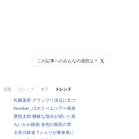
この記事へのみんなの感想は？
芸能
ゴシップ
女子
トレンド
札幌某所 グランプリ頂点に立つ
Number_i 5大ドームツアー発表
懲役太郎 曖昧な指示が招いた死
ちいかわ映画 灰色の島民の罪
大井川鉄道 Tシャツが乗車券に