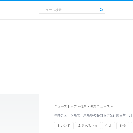
ニューストップ
仕事・教育ニュース
>
>
牛丼チェーン店で、来店客の恥知らずな行動目撃「汁
トレンド
あるあるネタ
牛丼
外食