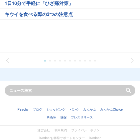
1日10分で手軽に「ひざ痛対策」
キウイを食べる際の3つの注意点
Peachy
ブログ
ショッピング
バンク
みんかぶ
みんかぶChoice
Kstyle
株探
プレスリリース
運営会社
利用規約
プライバシーポリシー
livedoorお客様サポートセンター
livedoor