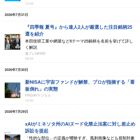
12:00
2026年7月31日
『四季報 夏号』から達人2人が厳選した注目銘柄25
選を紹介
本田技研工業や網屋など6テーマ25銘柄を名前を挙げて詳し
く解説
週プレNEWS
06:30
2026年7月30日
新NISAに宇宙ファンドが解禁、プロが指摘する「看
板倒れ」の実態
FRIDAYデジタル
10:00
2026年7月29日
xAIがミネソタ州のAIヌード化禁止法案に対し差止め
訴訟を提起
「性的な部位」の定義が曖昧すぎ、風刺画像なども規制対象