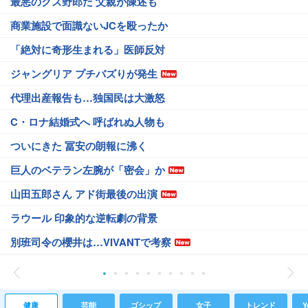
最悪のクズ野郎だ 父親が陳述も
商業施設で面識ないJCを殴ったか
「絶対に奇形生まれる」医師反対
ジャングリア プチバズりが発生
代理出産報告も…独国民は大激怒
C・ロナ結婚式へ 呼ばれぬ人物も
ついにきた 冨安の朗報に沸く
巨人のベテラン左腕が「密会」か
山田五郎さん アド街最後の出演
ラウール 印象的な逆転劇の背景
別班司令の櫻井は…VIVANTで考察
健康
芸能
ゴシップ
女子
トレンド
Y