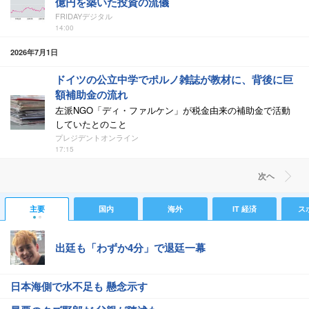
億円を築いた投資の流儀
FRIDAYデジタル
14:00
2026年7月1日
ドイツの公立中学でポルノ雑誌が教材に、背後に巨
額補助金の流れ
左派NGO「ディ・ファルケン」が税金由来の補助金で活動
していたとのこと
プレジデントオンライン
17:15
次ヘ
主要
国内
海外
IT 経済
ス
出廷も「わずか4分」で退廷一幕
日本海側で水不足も 懸念示す