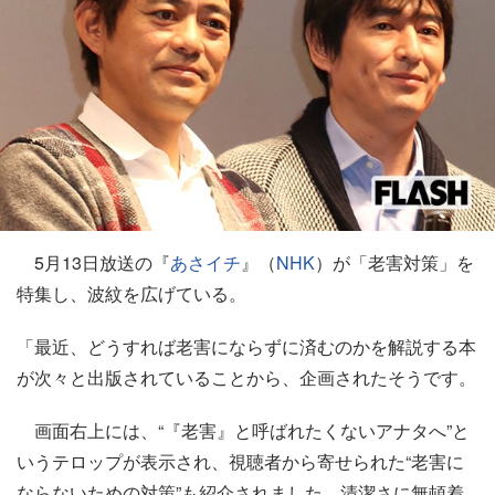
5月13日放送の『
あさイチ
』（
NHK
）が「老害対策」を
特集し、波紋を広げている。
「最近、どうすれば老害にならずに済むのかを解説する本
が次々と出版されていることから、企画されたそうです。
画面右上には、“『老害』と呼ばれたくないアナタへ”と
いうテロップが表示され、視聴者から寄せられた“老害に
ならないための対策”も紹介されました。清潔さに無頓着