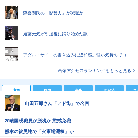
森喜朗氏の「影響力」が減退か
須藤元気が引退後に踊り始めた訳
アダルトサイトの書き込みに違和感。軽い気持ちでコメントしてみると…／近畿地方のある場所について（1）
画像アクセスランキングをもっと見る
主要
国内
海外
IT 経済
ス
山田五郎さん「アド街」で名言
25歳国税職員が脱税か 懲戒免職
熊本の被災地で「火事場泥棒」か