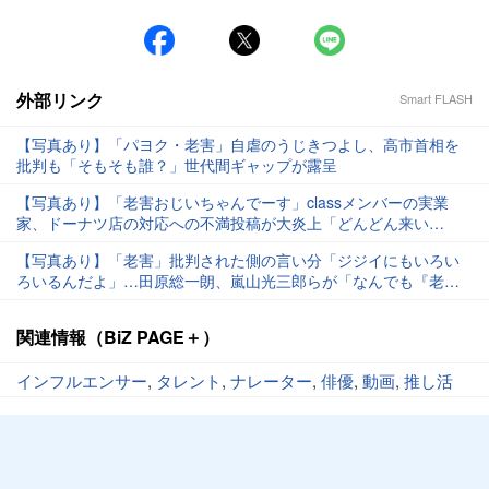
外部リンク
Smart FLASH
【写真あり】「パヨク・老害」自虐のうじきつよし、高市首相を
批判も「そもそも誰？」世代間ギャップが露呈
【写真あり】「老害おじいちゃんでーす」classメンバーの実業
家、ドーナツ店の対応への不満投稿が大炎上「どんどん来い
や！」批判を挑発
【写真あり】「老害」批判された側の言い分「ジジイにもいろい
ろいるんだよ」…田原総一朗、嵐山光三郎らが「なんでも『老
害』扱い」に物申す
関連情報（BiZ PAGE＋）
インフルエンサー
,
タレント
,
ナレーター
,
俳優
,
動画
,
推し活