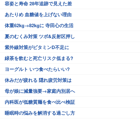
容姿と寿命 28年追跡で見えた差
あたりめ 血糖値を上げない理由
体重62kg→82kgに 寺田心の生活
夏のむくみ対策 ツボ&反射区押し
紫外線対策がビタミンD不足に
緑茶を飲むと死亡リスク低まる?
ヨーグルト いつ食べたらいい?
休みだが疲れる 隠れ疲労対策は
母が娘に減量強要→家庭内別居へ
内科医が低糖質麺を食べ比べ検証
睡眠時の悩みを解消する過ごし方