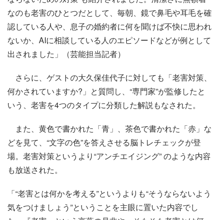
なのも老害のひとつだとして、毎朝、鏡で鼻毛や耳毛を確
認している人や、息子の婚約者に何を聞けば不快に思われ
ないか、AIに相談している人のエピソードなどが例として
出されました」（芸能担当記者）
さらに、ゲストの大久保佳代子に対しても「老害対策、
何かされていますか?」と質問し、“専門家”が監修したと
いう、老害を4つのタイプに分類した解説もなされた。
また、黄色で書かれた「青」、茶色で書かれた「赤」な
どを見て、“文字の色”を答えさせる脳トレチェックが登
場。老害対策というより“アンチエイジング” のような内容
も放送された。
「“老害とは何かを考える”というよりも“そうならないよう
気をつけましょう”ということを主眼に置いた内容でし