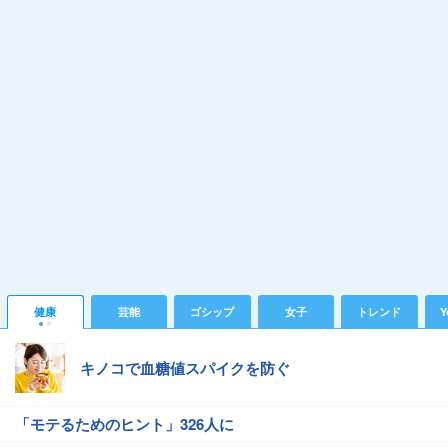
健康
芸能
ゴシップ
女子
トレンド
Y
キノコで血糖値スパイクを防ぐ
「モテるためのヒント」326人に