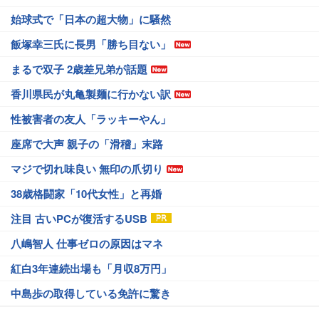
始球式で「日本の超大物」に騒然
飯塚幸三氏に長男「勝ち目ない」
まるで双子 2歳差兄弟が話題
香川県民が丸亀製麺に行かない訳
性被害者の友人「ラッキーやん」
座席で大声 親子の「滑稽」末路
マジで切れ味良い 無印の爪切り
38歳格闘家「10代女性」と再婚
注目 古いPCが復活するUSB
八嶋智人 仕事ゼロの原因はマネ
紅白3年連続出場も「月収8万円」
中島歩の取得している免許に驚き