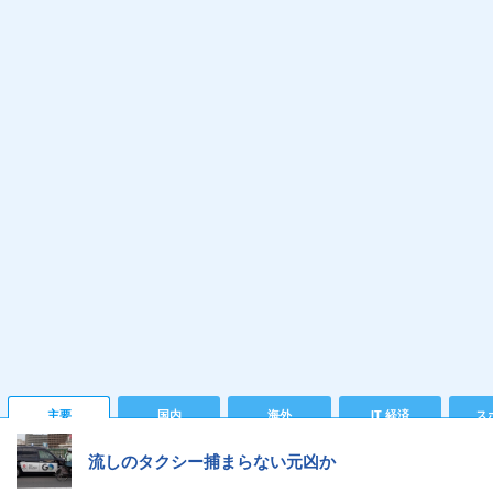
主要
国内
海外
IT 経済
ス
流しのタクシー捕まらない元凶か