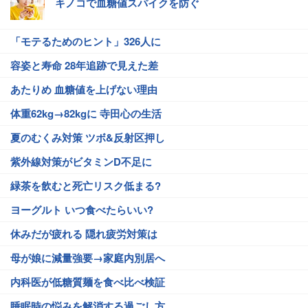
キノコで血糖値スパイクを防ぐ
「モテるためのヒント」326人に
容姿と寿命 28年追跡で見えた差
あたりめ 血糖値を上げない理由
体重62kg→82kgに 寺田心の生活
夏のむくみ対策 ツボ&反射区押し
紫外線対策がビタミンD不足に
緑茶を飲むと死亡リスク低まる?
ヨーグルト いつ食べたらいい?
休みだが疲れる 隠れ疲労対策は
母が娘に減量強要→家庭内別居へ
内科医が低糖質麺を食べ比べ検証
睡眠時の悩みを解消する過ごし方