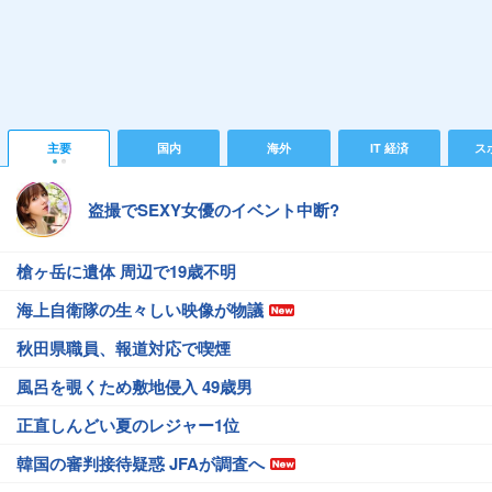
主要
国内
海外
IT 経済
ス
盗撮でSEXY女優のイベント中断?
槍ヶ岳に遺体 周辺で19歳不明
海上自衛隊の生々しい映像が物議
秋田県職員、報道対応で喫煙
風呂を覗くため敷地侵入 49歳男
正直しんどい夏のレジャー1位
韓国の審判接待疑惑 JFAが調査へ