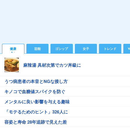
健康
芸能
ゴシップ
女子
トレンド
Y
麻辣湯 具材次第でカツ丼級に
うつ病患者の本音とNGな接し方
キノコで血糖値スパイクを防ぐ
メンタルに良い影響を与える趣味
「モテるためのヒント」326人に
容姿と寿命 28年追跡で見えた差