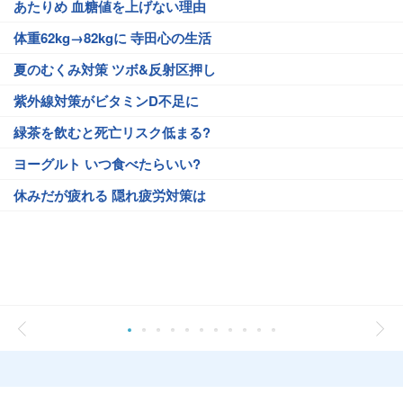
あたりめ 血糖値を上げない理由
体重62kg→82kgに 寺田心の生活
夏のむくみ対策 ツボ&反射区押し
紫外線対策がビタミンD不足に
緑茶を飲むと死亡リスク低まる?
ヨーグルト いつ食べたらいい?
休みだが疲れる 隠れ疲労対策は