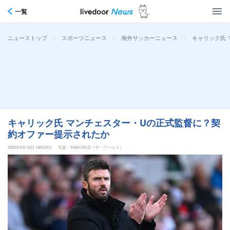
一覧
>
>
>
キャリック氏
ニューストップ
スポーツニュース
海外サッカーニュース
キャリック氏 マンチェスター・Uの正式監督に？契
約オファー提示されたか
2026年5月16日 14時30分
写真：theWORLD（ザ・ワールド）