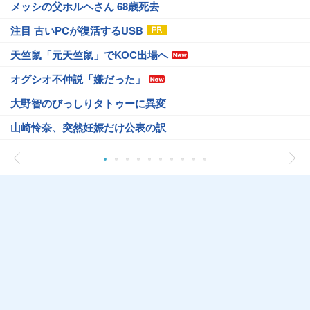
メッシの父ホルヘさん 68歳死去
注目 古いPCが復活するUSB
天竺鼠「元天竺鼠」でKOC出場へ
オグシオ不仲説「嫌だった」
大野智のびっしりタトゥーに異変
山崎怜奈、突然妊娠だけ公表の訳