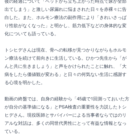
後の経過について「ベッドから立ち上がった時点で尿が全部
出てしまう」と激しい尿漏れに悩まされた日々を赤裸々に告
白した。また、ホルモン療法の副作用により「きれいさっぱ
り性欲がなくなった」と明かし、筋力低下などの身体的な変
化についても語っている。
トシヒデさんは現在、骨への転移が見つかりながらもホルモ
ン療法を続けて前向きに生活している。ひかつ先生から「が
んと共に生きましょう」と声をかけられたことに触れ、「大
病をしたら価値観が変わる」と日々の何気ない生活に感謝す
る心境を明かした。
動画の終盤では、自身の経験から「45歳で1回測っておいた方
が自分の基準値になる」とPSA検査の重要性を力説したトシ
ヒデさん。現役医師とサバイバーによる当事者ならではのリ
アルな対話は、多くの同世代男性にとって有益な情報となっ
ている。