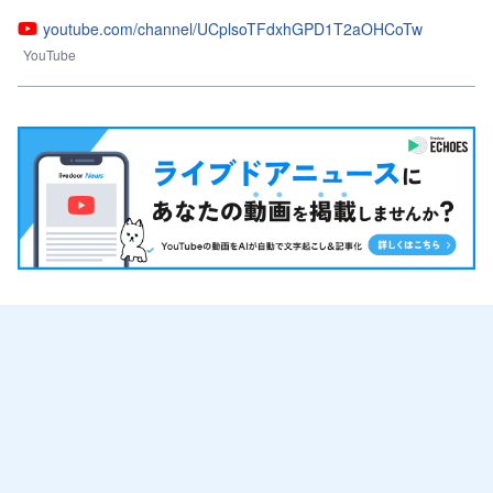
youtube.com/channel/UCplsoTFdxhGPD1T2aOHCoTw
YouTube