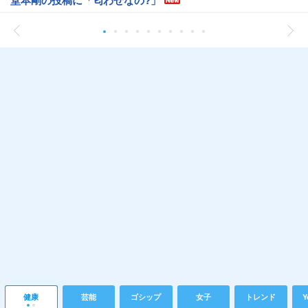
堂本剛の投稿に「匂わせなの?」
健康
芸能
ゴシップ
女子
トレンド
Y