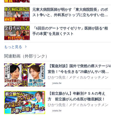
元東大病院医師が明かす「東大病院院長」のポ
スト争いと、外科系がトップに立ちやすい仕組
みの罠
「6回目のデートでサイゼリヤ」医師が語る“相
手の本質”を見抜くテスト
もっと見る
関連動画（外部リンク）
【緊急対談】国外で突然の癌ステージ4
宣告！“今を生きる”29歳がんサバ発信
者が伝えたいこととは？【ジンガンリ
ひかつ先生 / メディカルウォッチメン
ーマン翔×ひかつ先生】
youtu.be
【前立腺がん】年齢別ＰＳＡの考え
方 前立腺がんの名医が徹底解説！
ひかつ先生 / メディカルウォッチメン
youtu.be