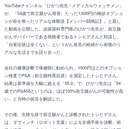
YouTubeチャンネル「ひかつ先生 / メディカルウォッチメン」
が、「54歳で前立腺がん発覚。たった1,500円の検診オプショ
ンが命を救ったリアルな体験談【メンバー闘病記】」と題し
た動画を公開した。泌尿器科専門医のひかつ先生が、前立腺
がんサバイバーである視聴者であるトシヒデさんと対談し、
「自覚症状は全くない」というがん発見の経緯から術後のリ
アルな生活までを語り合った。
会社の健康診断で保健師に勧められ、1500円ほどのオプショ
ン検査でPSA（前立腺特異抗原）を測定したトシヒデさん。
結果は基準値を大幅に超える「55.0」で、ひかつ先生は「54
歳でのPSA55というのは、ほぼ100%前立腺がんの可能性が高
い」と当時の状況を解説した。
その後、生検を経て前立腺がんと診断されたトシヒデさん
は、ダヴィンチ（ロボット支援）による全摘手術を決断。術