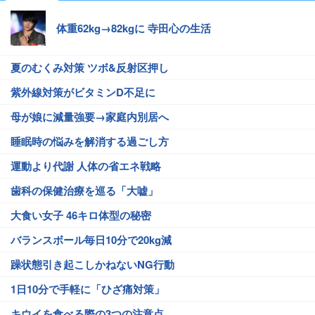
体重62kg→82kgに 寺田心の生活
夏のむくみ対策 ツボ&反射区押し
紫外線対策がビタミンD不足に
母が娘に減量強要→家庭内別居へ
睡眠時の悩みを解消する過ごし方
運動より代謝 人体の省エネ戦略
歯科の保健治療を巡る「大嘘」
大食い女子 46キロ体型の秘密
バランスボール毎日10分で20kg減
躁状態引き起こしかねないNG行動
1日10分で手軽に「ひざ痛対策」
キウイを食べる際の3つの注意点