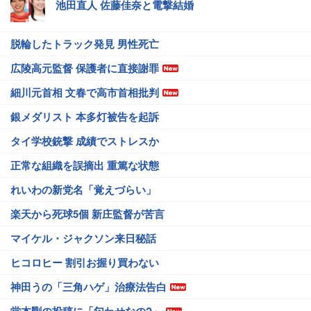
池田直人 佐藤佳奈と電撃結婚
脱輪したトラック発見 男性死亡
広陵高元監督 保護者に直接謝罪
細川元首相 文春で高市首相批判
銀メダリスト 本多灯被告を起訴
タイ学校銃撃 成績でストレスか
正常な組織を誤摘出 重篤な状態
れいわの新党名「覚えづらい」
楽天から死球5個 新庄監督が苦言
マイケル・ジャクソン来日秘話
ヒコロヒー 割引お握り買わない
神田うの「三角ハゲ」治療法告白