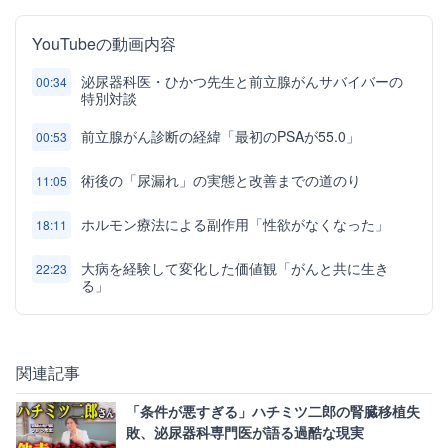
YouTubeの動画内容
泌尿器科医・ひかつ先生と前立腺がんサバイバーの
00:34
特別対談
前立腺がん診断の経緯「最初のPSAが55.0」
00:53
術後の「尿漏れ」の実態と改善までの道のり
11:05
ホルモン療法による副作用「性欲がなくなった」
18:11
大病を経験して変化した価値観「がんと共に生き
22:23
る」
関連記事
「条件が悪すぎる」ハチミツ二郎の腎臓移植失
敗、泌尿器科専門医が語る過酷な現実