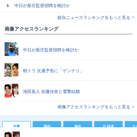
中日が新庄監督招聘を検討か
5
総合ニュースランキングをもっと見る
画像アクセスランキング
中日が新庄監督招聘を検討か
朝ドラ 次週予告に「ゲンナリ」
池田直人 佐藤佳奈と電撃結婚
画像アクセスランキングをもっと見る
主要
国内
海外
IT 経済
ス