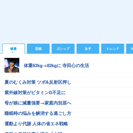
健康
芸能
ゴシップ
女子
トレンド
Y
体重62kg→82kgに 寺田心の生活
夏のむくみ対策 ツボ&反射区押し
紫外線対策がビタミンD不足に
母が娘に減量強要→家庭内別居へ
睡眠時の悩みを解消する過ごし方
運動より代謝 人体の省エネ戦略