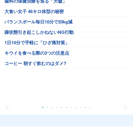
歯科の保健治療を巡る「大嘘」
大食い女子 46キロ体型の秘密
バランスボール毎日10分で20kg減
躁状態引き起こしかねないNG行動
1日10分で手軽に「ひざ痛対策」
キウイを食べる際の3つの注意点
コーヒー 朝すぐ飲むのはダメ?