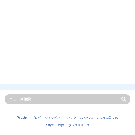
Peachy
ブログ
ショッピング
バンク
みんかぶ
みんかぶChoice
Kstyle
株探
プレスリリース