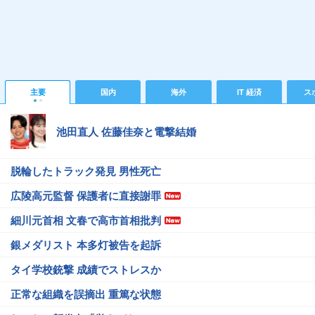
主要
国内
海外
IT 経済
ス
池田直人 佐藤佳奈と電撃結婚
脱輪したトラック発見 男性死亡
広陵高元監督 保護者に直接謝罪
細川元首相 文春で高市首相批判
銀メダリスト 本多灯被告を起訴
タイ学校銃撃 成績でストレスか
正常な組織を誤摘出 重篤な状態