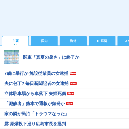
主要
国内
海外
IT 経済
ス
関東「真夏の暑さ」は終了か
7歳に暴行か 施設従業員の女逮捕
夫に包丁? 毎日新聞記者の女逮捕
立体駐車場から車落下 夫婦死傷
「泥酔者」熊本で通報が頻発か
家の隣が民泊「トラウマなった」
露 原爆投下巡り広島市長を批判