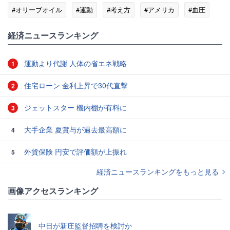
#オリーブオイル
#運動
#考え方
#アメリカ
#血圧
#ラバー
#便秘
経済ニュースランキング
運動より代謝 人体の省エネ戦略
1
住宅ローン 金利上昇で30代直撃
2
ジェットスター 機内棚が有料に
3
大手企業 夏賞与が過去最高額に
4
外貨保険 円安で評価額が上振れ
5
経済ニュースランキングをもっと見る
画像アクセスランキング
中日が新庄監督招聘を検討か