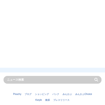
Peachy
ブログ
ショッピング
バンク
みんかぶ
みんかぶChoice
Kstyle
株探
プレスリリース