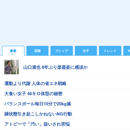
健康
芸能
ゴシップ
女子
トレンド
Y
山口達也 8年ぶり楽器姿に感涙か
運動より代謝 人体の省エネ戦略
大食い女子 46キロ体型の秘密
バランスボール毎日10分で20kg減
躁状態引き起こしかねないNG行動
アトピーで「汚い」扱いされ苦悩