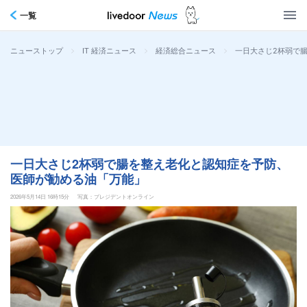
一覧
>
>
>
一日大さじ2杯弱で
ニューストップ
IT 経済ニュース
経済総合ニュース
一日大さじ2杯弱で腸を整え老化と認知症を予防、
医師が勧める油「万能」
2026年5月14日 16時15分
写真：プレジデントオンライン