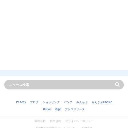
Peachy
ブログ
ショッピング
バンク
みんかぶ
みんかぶChoice
Kstyle
株探
プレスリリース
運営会社
利用規約
プライバシーポリシー