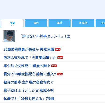
主要
国内
海外
IT 経済
ス
「許せない不祥事タレント」1位
25歳国税職員が脱税か 懲戒免職
熊本の被災地で「火事場泥棒」か
車中泊で女性死亡 遺族の胸中
愛知で19歳女性死亡 線路に侵入?
被災の熊本 室外機の窃盗相次ぐ
息子助けようとした父 意識不明
猛暑でも「冷房を控える」7割超