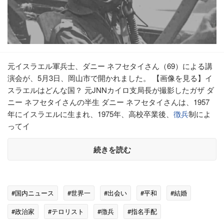
元イスラエル軍兵士、ダニー ネフセタイさん（69）による講
演会が、5月3日、岡山市で開かれました。 【画像を見る】イ
スラエルはどんな国？ 元JNNカイロ支局長が撮影したガザ ダ
ニー ネフセタイさんの半生 ダニー ネフセタイさんは、1957
年にイスラエルに生まれ、1975年、高校卒業後、
徴兵
制によ
ってイ
続きを読む
#国内ニュース
#世界一
#出会い
#平和
#結婚
#政治家
#テロリスト
#徴兵
#指名手配