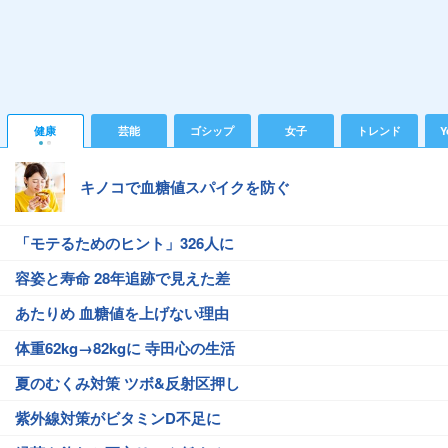
健康
芸能
ゴシップ
女子
トレンド
Y
キノコで血糖値スパイクを防ぐ
「モテるためのヒント」326人に
容姿と寿命 28年追跡で見えた差
あたりめ 血糖値を上げない理由
体重62kg→82kgに 寺田心の生活
夏のむくみ対策 ツボ&反射区押し
紫外線対策がビタミンD不足に