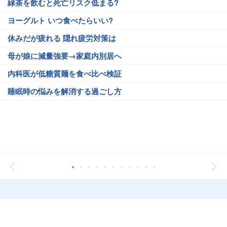
緑茶を飲むと死亡リスク低まる?
ヨーグルト いつ食べたらいい?
休みだが疲れる 隠れ疲労対策は
母が娘に減量強要→家庭内別居へ
内科医が低糖質麺を食べ比べ検証
睡眠時の悩みを解消する過ごし方