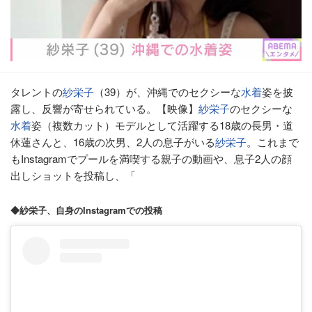
タレントの
紗栄子
（39）が、沖縄でのセクシーな
水着
姿を披
露し、反響が寄せられている。【映像】
紗栄子
のセクシーな
水着
姿（複数カット）モデルとして活躍する18歳の長男・道
休蓮さんと、16歳の次男、2人の息子がいる
紗栄子
。これまで
もInstagramでプールを満喫する親子の動画や、息子2人の顔
出しショットを投稿し、「
◆紗栄子、自身のInstagramでの投稿