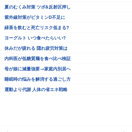
夏のむくみ対策 ツボ&反射区押し
紫外線対策がビタミンD不足に
緑茶を飲むと死亡リスク低まる?
ヨーグルト いつ食べたらいい?
休みだが疲れる 隠れ疲労対策は
内科医が低糖質麺を食べ比べ検証
母が娘に減量強要→家庭内別居へ
睡眠時の悩みを解消する過ごし方
運動より代謝 人体の省エネ戦略