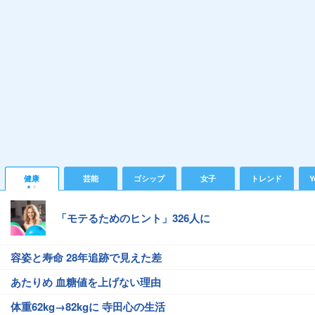
健康
芸能
ゴシップ
女子
トレンド
Y
「モテるためのヒント」326人に
容姿と寿命 28年追跡で見えた差
あたりめ 血糖値を上げない理由
体重62kg→82kgに 寺田心の生活