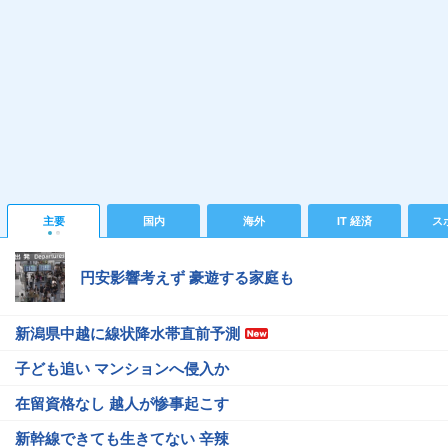
主要
国内
海外
IT 経済
ス
円安影響考えず 豪遊する家庭も
新潟県中越に線状降水帯直前予測
子ども追い マンションへ侵入か
在留資格なし 越人が惨事起こす
新幹線できても生きてない 辛辣