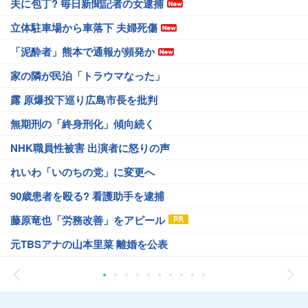
夫に包丁? 毎日新聞記者の女逮捕
立体駐車場から車落下 夫婦死傷
「泥酔者」熊本で通報が頻発か
家の隣が民泊「トラウマなった」
露 原爆投下巡り広島市長を批判
無期刑の「終身刑化」傾向続く
NHK職員性被害 出演者に怒りの声
れいわ「いのちの党」に変更へ
90歳患者を殴る? 看護助手を逮捕
藤原竜也「労務改善」をアピール
元TBSアナの山本里菜 離婚を公表