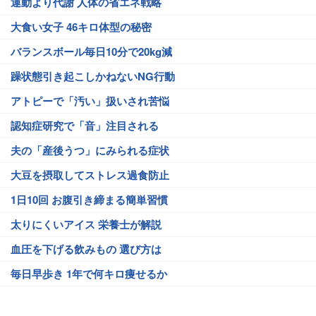
運動より代謝 人体の省エネ戦略
大食い女子 46キロ体型の秘密
バランスボール毎日10分で20kg減
躁状態引き起こしかねないNG行動
アトピーで「汚い」扱いされ苦悩
認知症研究で「音」注目される
夫の「産後うつ」にみられる症状
大豆を摂取してストレス過食防止
1日10回 お腹引き締まる簡単習慣
太りにくいアイス 栄養士が解説
血圧を下げる飲みもの 選び方は
毎日早歩き 1年で何キロ痩せるか