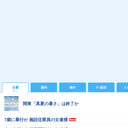
主要
国内
海外
IT 経済
ス
関東「真夏の暑さ」は終了か
7歳に暴行か 施設従業員の女逮捕