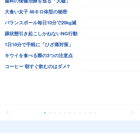
歯科の保健治療を巡る「大嘘」
大食い女子 46キロ体型の秘密
バランスボール毎日10分で20kg減
躁状態引き起こしかねないNG行動
1日10分で手軽に「ひざ痛対策」
キウイを食べる際の3つの注意点
コーヒー 朝すぐ飲むのはダメ?