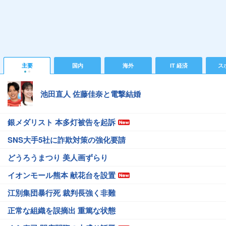
主要
国内
海外
IT 経済
ス
池田直人 佐藤佳奈と電撃結婚
銀メダリスト 本多灯被告を起訴
SNS大手5社に詐欺対策の強化要請
どうろうまつり 美人画ずらり
イオンモール熊本 献花台を設置
江別集団暴行死 裁判長強く非難
正常な組織を誤摘出 重篤な状態