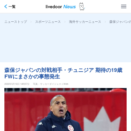
一覧
>
>
>
森保ジャパンの
ニューストップ
スポーツニュース
海外サッカーニュース
森保ジャパンの対戦相手・チュニジア 期待の19歳
FWにまさかの事態発生
2026年5月16日 14時57分
写真：サッカーダイジェストWeb