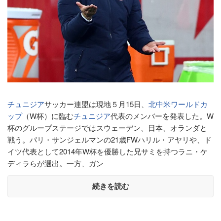
チュニジア
サッカー連盟は現地５月15日、
北中米ワールドカ
ップ
（W杯）に臨む
チュニジア
代表のメンバーを発表した。W
杯のグループステージではスウェーデン、日本、オランダと
戦う。パリ・サンジェルマンの21歳FWハリル・アヤリや、ド
イツ代表として2014年W杯を優勝した兄サミを持つラニ・ケ
ディラらが選出。一方、ガン
続きを読む