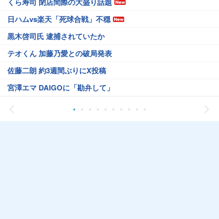
くら寿司 閉店間際の大盛り話題
日ハムvs楽天「死球合戦」不穏
黒木啓司氏 逮捕されていたか
テオくん 加藤乃愛との破局発表
佐藤二朗 約3週間ぶりにX投稿
宮澤エマ DAIGOに「勘弁して」