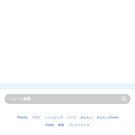
Peachy
ブログ
ショッピング
バンク
みんかぶ
みんかぶChoice
Kstyle
株探
プレスリリース