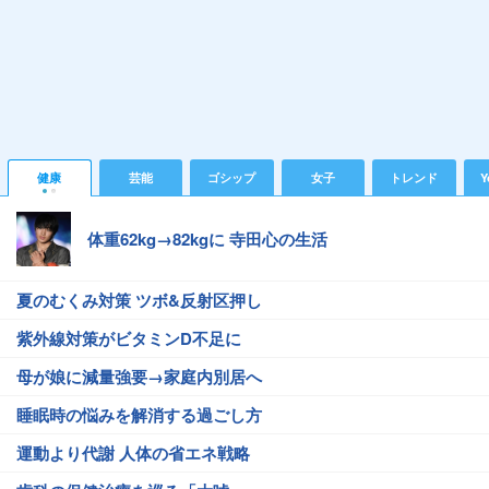
健康
芸能
ゴシップ
女子
トレンド
Y
体重62kg→82kgに 寺田心の生活
夏のむくみ対策 ツボ&反射区押し
紫外線対策がビタミンD不足に
母が娘に減量強要→家庭内別居へ
睡眠時の悩みを解消する過ごし方
運動より代謝 人体の省エネ戦略