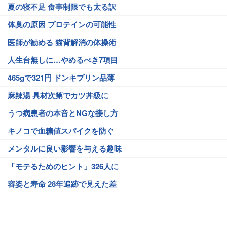
夏の寝不足 食事制限でも太る訳
体臭の原因 プロテインの可能性
医師が勧める 猫背解消の体操術
人生台無しに…やめるべき7項目
465gで321円 ドンキプリン品薄
麻辣湯 具材次第でカツ丼級に
うつ病患者の本音とNGな接し方
キノコで血糖値スパイクを防ぐ
メンタルに良い影響を与える趣味
「モテるためのヒント」326人に
容姿と寿命 28年追跡で見えた差