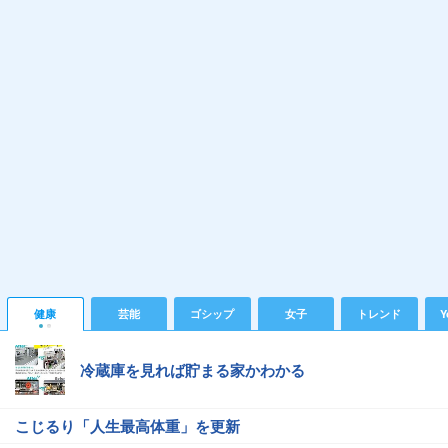
健康
芸能
ゴシップ
女子
トレンド
Y
冷蔵庫を見れば貯まる家かわかる
こじるり「人生最高体重」を更新