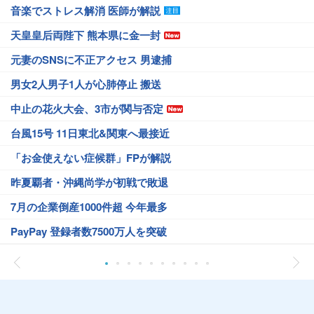
音楽でストレス解消 医師が解説
天皇皇后両陛下 熊本県に金一封
元妻のSNSに不正アクセス 男逮捕
男女2人男子1人が心肺停止 搬送
中止の花火大会、3市が関与否定
台風15号 11日東北&関東へ最接近
「お金使えない症候群」FPが解説
昨夏覇者・沖縄尚学が初戦で敗退
7月の企業倒産1000件超 今年最多
PayPay 登録者数7500万人を突破