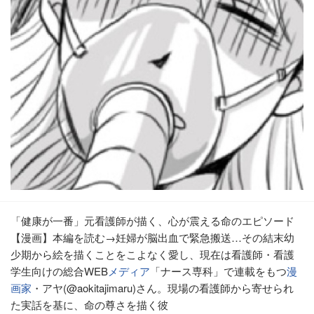
「健康が一番」元看護師が描く、心が震える命のエピソード
【漫画】本編を読む→妊婦が脳出血で緊急搬送…その結末幼
少期から絵を描くことをこよなく愛し、現在は看護師・看護
学生向けの総合WEB
メディア
「ナース専科」で連載をもつ
漫
画家
・アヤ(@aokitajimaru)さん。現場の看護師から寄せられ
た実話を基に、命の尊さを描く彼