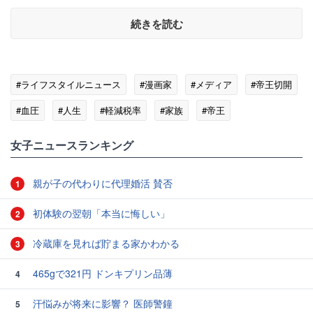
続きを読む
#ライフスタイルニュース
#漫画家
#メディア
#帝王切開
#血圧
#人生
#軽減税率
#家族
#帝王
女子ニュースランキング
親が子の代わりに代理婚活 賛否
1
初体験の翌朝「本当に悔しい」
2
冷蔵庫を見れば貯まる家かわかる
3
465gで321円 ドンキプリン品薄
4
汗悩みが将来に影響？ 医師警鐘
5