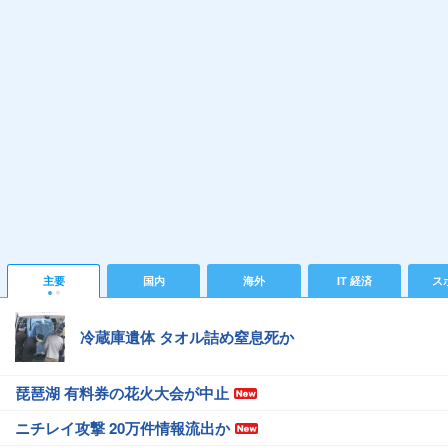
主要
国内
海外
IT 経済
ス
冷蔵庫遺体 タオル詰め窒息死か
琵琶湖 有料券の花火大会が中止
ニチレイ攻撃 20万件情報流出か