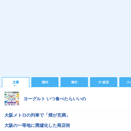
主要
国内
海外
IT 経済
ス
ヨーグルト いつ食べたらいいの
大阪メトロの列車で「煙が充満」
大阪の一等地に廃墟化した商店街