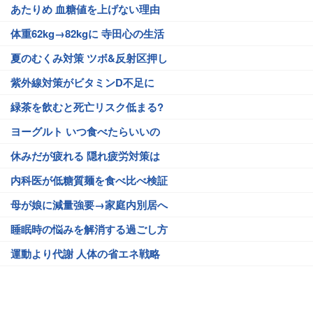
あたりめ 血糖値を上げない理由
体重62kg→82kgに 寺田心の生活
夏のむくみ対策 ツボ&反射区押し
紫外線対策がビタミンD不足に
緑茶を飲むと死亡リスク低まる?
ヨーグルト いつ食べたらいいの
休みだが疲れる 隠れ疲労対策は
内科医が低糖質麺を食べ比べ検証
母が娘に減量強要→家庭内別居へ
睡眠時の悩みを解消する過ごし方
運動より代謝 人体の省エネ戦略