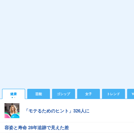
健康
芸能
ゴシップ
女子
トレンド
Y
「モテるためのヒント」326人に
容姿と寿命 28年追跡で見えた差