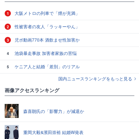
大阪メトロの列車で「煙が充満」
1
性被害者の友人「ラッキーやん」
2
児ポ動画770本 酒飲ませ性加害か
3
池袋暴走事故 加害者家族の苦悩
4
ケニア人と結婚「差別」のリアル
5
国内ニュースランキングをもっと見る
画像アクセスランキング
森喜朗氏の「影響力」が減退か
重岡大毅&濱田崇裕 結婚W発表