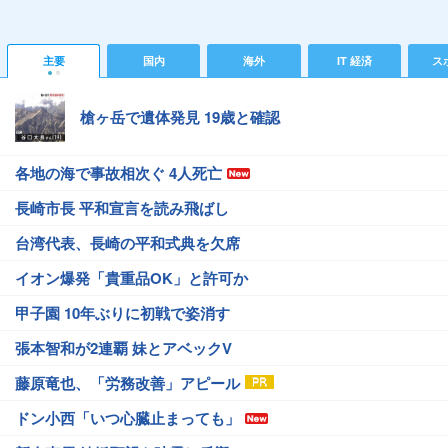
主要
国内
海外
IT 経済
ス
槍ヶ岳で遺体発見 19歳と確認
各地の海で事故相次ぐ 4人死亡
長崎市長 平和宣言を読み飛ばし
台湾代表、長崎の平和式典を欠席
イオン爆発「貴重品OK」と許可か
甲子園 10年ぶりに初戦で姿消す
張本智和が2連覇 妹とアベックV
藤原竜也、「労務改善」アピール
ドン小西「いつ心臓止まっても」