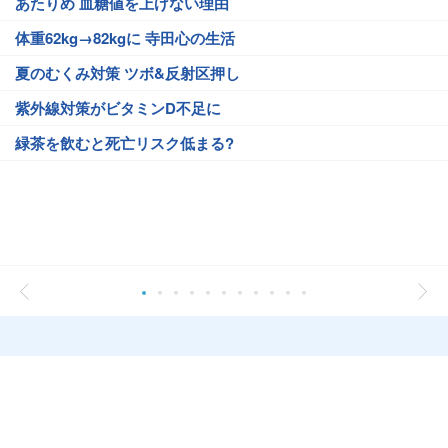
あたりめ 血糖値を上げない理由
体重62kg→82kgに 寺田心の生活
夏のむくみ対策 ツボ&反射区押し
紫外線対策がビタミンD不足に
緑茶を飲むと死亡リスク低まる?