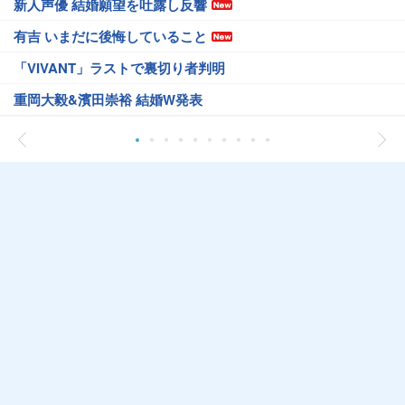
新人声優 結婚願望を吐露し反響
有吉 いまだに後悔していること
「VIVANT」ラストで裏切り者判明
重岡大毅&濱田崇裕 結婚W発表