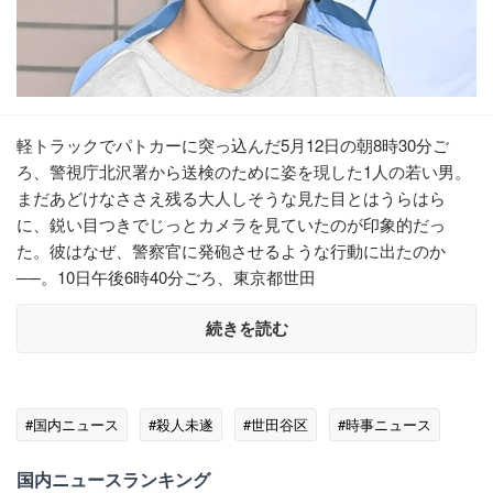
軽トラックでパトカーに突っ込んだ5月12日の朝8時30分ご
ろ、警視庁北沢署から送検のために姿を現した1人の若い男。
まだあどけなささえ残る大人しそうな見た目とはうらはら
に、鋭い目つきでじっとカメラを見ていたのが印象的だっ
た。彼はなぜ、警察官に発砲させるような行動に出たのか
──。10日午後6時40分ごろ、東京都世田
続きを読む
#国内ニュース
#殺人未遂
#世田谷区
#時事ニュース
国内ニュースランキング