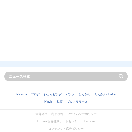
Peachy
ブログ
ショッピング
バンク
みんかぶ
みんかぶChoice
Kstyle
株探
プレスリリース
運営会社
利用規約
プライバシーポリシー
livedoorお客様サポートセンター
livedoor
コンテンツ・広告ポリシー