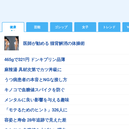
健康
芸能
ゴシップ
女子
トレンド
Y
医師が勧める 猫背解消の体操術
465gで321円 ドンキプリン品薄
麻辣湯 具材次第でカツ丼級に
うつ病患者の本音とNGな接し方
キノコで血糖値スパイクを防ぐ
メンタルに良い影響を与える趣味
「モテるためのヒント」326人に
容姿と寿命 28年追跡で見えた差