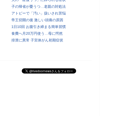
子の帰省が憂うつ…老親の対処法
アトピーで「汚い」扱いされ苦悩
帝王切開の後 激しい頭痛の原因
1日10回 お腹引き締まる簡単習慣
食費へ月20万円使う…母に愕然
排泄に異常 子宮体がん初期症状