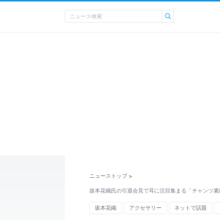
ニューストップ
>
坂本花織氏の引退会見で耳に注目集まる「チャンツ素敵
坂本花織
アクセサリー
ネットで話題