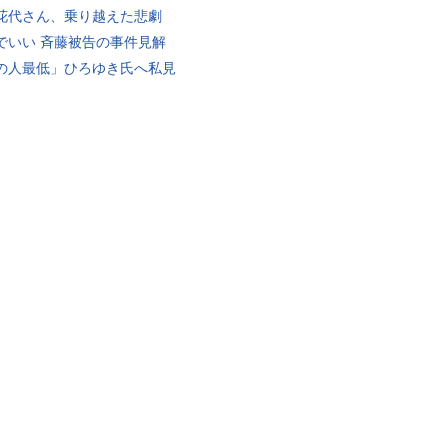
花代さん、乗り越えた悲劇
でいい 斉藤被告の事件見解
の人最低」ひろゆき氏へ私見