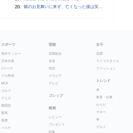
20.
娘のお見舞いに来ず、亡くなった後は笑顔を浮かべる母親。冷たすぎる態度に、一つの疑惑が頭をよぎる…／ナース漫画
スポーツ
芸能
女子
海外サッカー
芸能総合
恋愛
日本代表
音楽
ライフスタイル
Jリーグ
韓流
ファッション
プロ野球
グラビア
トレンド
MLB
テレビ
本
ゴルフ
ゴシップ
教育・仕事
テニス
からだ
格闘技
映画
マネー
競馬
レビュー
車
相撲
プレゼント
グルメ
バスケ
特集