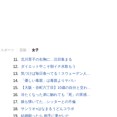
スポーツ
芸能
女子
11.
北川景子の右胸に…注目集まる
12.
ダイエット中こそ朝イチ水飲もう
13.
気づけば毎日食べてる！スウェーデン人漫画家がリピートし続ける日本の定番食
14.
「優しい毒親」は毒親よりヤバい
15.
【大阪・谷町六丁目】10歳の自分と交わした約束。名店での猛修業を経てオープンした「ma journée（マジョルネ）」が提案する、日常に寄り添うフランス菓子
16.
冷たくなった弟に触れても「死」の実感がなかった姉。納棺の時に現実を突きつけられて
17.
娘も懐いてた…シッターとの不倫
18.
サンリオ×はなまるうどんコラボ
19.
結婚願ったら 相手に妻がいた