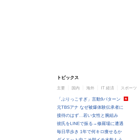
トピックス
主要
国内
海外
IT 経済
スポーツ
「ぶりっこすぎ」言動9パターン
元TBSアナ なぜ被爆体験伝承者に
接待のはず…若い女性と腕組み
彼氏をLINEで振る→修羅場に遭遇
毎日早歩き 1年で何キロ痩せるか
ダイエット中こそ朝イチ水飲もう