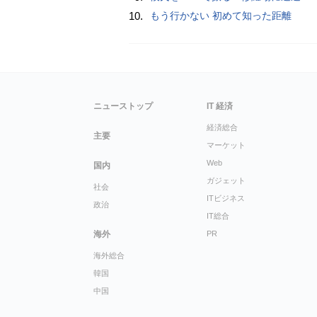
10.
もう行かない 初めて知った距離
ニューストップ
IT 経済
経済総合
主要
マーケット
Web
国内
ガジェット
社会
ITビジネス
政治
IT総合
海外
PR
海外総合
韓国
中国