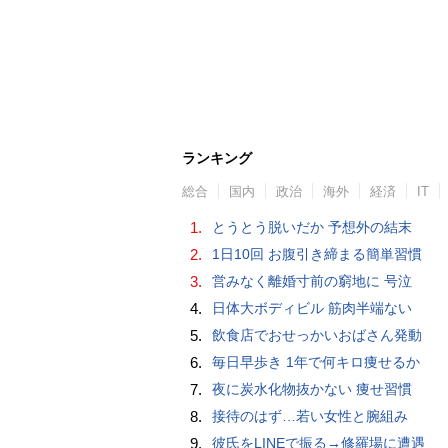
ランキング
総合
国内
政治
海外
経済
IT
1.
とうとう脱いだか 予想外の結末
2.
1日10回 お腹引き締まる簡単習慣
3.
営みなく離婚寸前の窮地に 号泣
4.
日体大ボディビル 筋肉半端ない
5.
飲食店でおせっかいおばさん発動
6.
毎日早歩き 1年で何キロ痩せるか
7.
夜に炭水化物抜かない 痩せ習慣
8.
接待のはず…若い女性と腕組み
9.
彼氏をLINEで振る→修羅場に遭遇