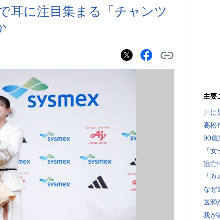
で耳に注目集まる「チャンツ
か
主要
川に
高松
90
「女
逃亡
「み
なぜ
医師
我が