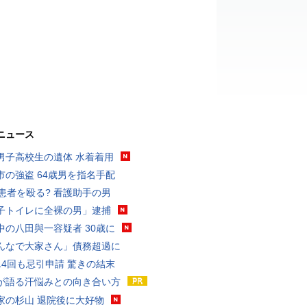
ニュース
男子高校生の遺体 水着着用
市の強盗 64歳男を指名手配
歳患者を殴る? 看護助手の男
子トイレに全裸の男」逮捕
中の八田與一容疑者 30歳に
んなで大家さん」債務超過に
14回も忌引申請 驚きの結末
が語る汗悩みとの向き合い方
家の杉山 退院後に大好物