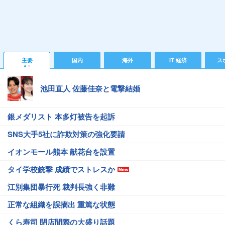
主要
国内
海外
IT 経済
ス
池田直人 佐藤佳奈と電撃結婚
銀メダリスト 本多灯被告を起訴
SNS大手5社に詐欺対策の強化要請
イオンモール熊本 献花台を設置
タイ学校銃撃 成績でストレスか
江別集団暴行死 裁判長強く非難
正常な組織を誤摘出 重篤な状態
くら寿司 閉店間際の大盛り話題