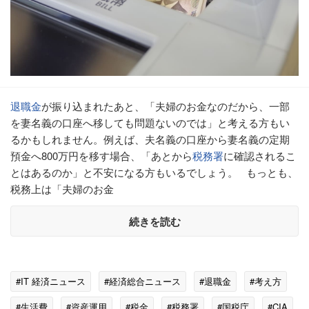
退職金
が振り込まれたあと、「夫婦のお金なのだから、一部
を妻名義の口座へ移しても問題ないのでは」と考える方もい
るかもしれません。例えば、夫名義の口座から妻名義の定期
預金へ800万円を移す場合、「あとから
税務署
に確認されるこ
とはあるのか」と不安になる方もいるでしょう。 もっとも、
税務上は「夫婦のお金
続きを読む
#IT 経済ニュース
#経済総合ニュース
#退職金
#考え方
#生活費
#資産運用
#税金
#税務署
#国税庁
#CIA