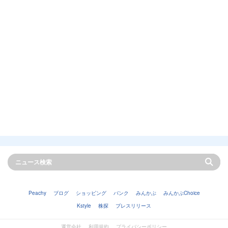
Peachy
ブログ
ショッピング
バンク
みんかぶ
みんかぶChoice
Kstyle
株探
プレスリリース
運営会社
利用規約
プライバシーポリシー