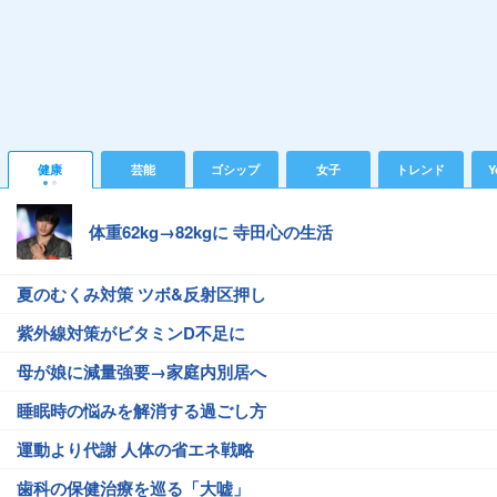
健康
芸能
ゴシップ
女子
トレンド
Y
体重62kg→82kgに 寺田心の生活
夏のむくみ対策 ツボ&反射区押し
紫外線対策がビタミンD不足に
母が娘に減量強要→家庭内別居へ
睡眠時の悩みを解消する過ごし方
運動より代謝 人体の省エネ戦略
歯科の保健治療を巡る「大嘘」