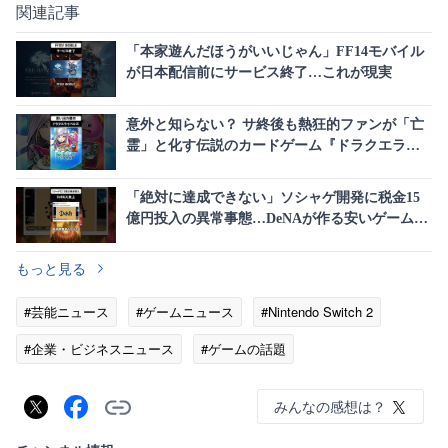
関連記事
「本家遊んだほうがいいじゃん」FF14モバイル
が日本配信前にサービス終了…これが現実
意外と知らない？ サ終後も熱狂的ファンが「亡
霊」と化す伝説のカードゲーム『ドラクエライ
バルズ』の波乱万丈な歴史
「絶対に達成できない」ソシャゲ開発に税金15
億円投入の異常事態…DeNAが作る安いゲームの
現実
もっと見る
#芸能ニュース
#ゲームニュース
#Nintendo Switch 2
#企業・ビジネスニュース
#ゲームの話題
みんなの感想は？