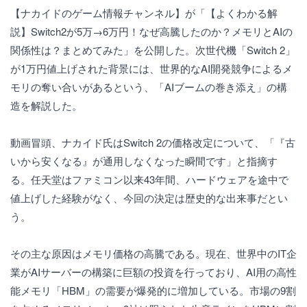
【ナカイドのゲーム情報チャンネル】が「【よくわかる解
説】Switch2が5万→6万円！なぜ高騰したのか？メモリとAIの
関係性は？まとめてみた」を公開した。次世代機「Switch 2」
が1万円値上げされた背景には、世界的なAI開発競争によるメ
モリの奪い合いがあるという、「AIブームの巻き添え」の構
造を解説した。
動画冒頭、ナカイド氏はSwitch 2の価格改定について、「『古
いから安くなる』が通用しなくなった瞬間です」と指摘す
る。任天堂はファミコン以来43年間、ハードウェアを途中で
値上げした経験がなく、今回の決定は歴史的な出来事だとい
う。
その主な原因はメモリ価格の高騰である。現在、世界中のIT企
業がAIサーバーの構築に巨額の投資を行っており、AI用の高性
能メモリ「HBM」の需要が爆発的に増加している。市場の9割