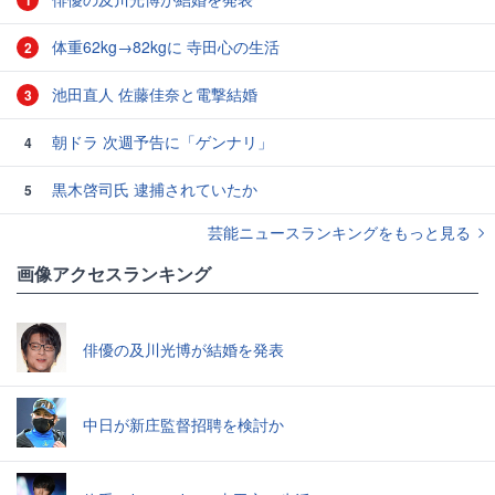
1
体重62kg→82kgに 寺田心の生活
2
池田直人 佐藤佳奈と電撃結婚
3
朝ドラ 次週予告に「ゲンナリ」
4
黒木啓司氏 逮捕されていたか
5
芸能ニュースランキングをもっと見る
画像アクセスランキング
俳優の及川光博が結婚を発表
中日が新庄監督招聘を検討か