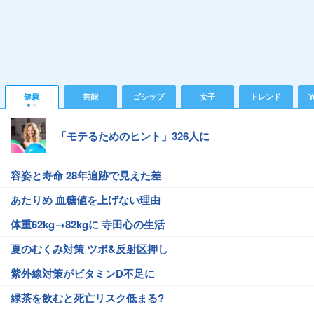
健康
芸能
ゴシップ
女子
トレンド
Y
「モテるためのヒント」326人に
容姿と寿命 28年追跡で見えた差
あたりめ 血糖値を上げない理由
体重62kg→82kgに 寺田心の生活
夏のむくみ対策 ツボ&反射区押し
紫外線対策がビタミンD不足に
緑茶を飲むと死亡リスク低まる?