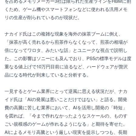
を占めるメモリメーカー3社は限られた生産ラインをHBMに割
くため、ゲーム機やスマートフォンなどに使われる汎用メモ
リの生産が削られているのが現状だ。
ナカイド氏はこの複雑な現象を海外の抹茶ブームに例え、
「抹茶が高く売れるから煎茶作らなくなって、煎茶の相場が
倍になってワロタ、みたいな話」とユニークな視点で説明し
た。この影響はソニーにも及んでおり、PS5の標準モデルは度
重なる値上げで10万円目前に迫るなど、ハードウェアが贅沢
品になる時代が到来していると分析する。
一見するとゲーム業界にとって逆風に思える状況だが、ナカ
イド氏は「AIの発展は悪いことだけではない」と語る。開発
費の高騰に苦しむ業界において、AIを活用し開発の「時短」
を図れば、「今まで作れなかったようなスケールの、ものす
ごい規模感のゲームが作れるようになる」と期待を寄せた。
AIによるメモリ高騰という厳しい現実を提示しつつも、長期