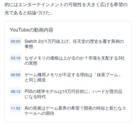
的にはエンターテインメントの可能性を大きく広げる希望の
光であると結論づけた。
YouTubeの動画内容
Switch 2が1万円値上げ。任天堂の歴史を覆す異例の
00:00
事態
なぜメモリの価格は上がるのか？市場を支配する3社
03:19
の実態
ゲーム機用メモリが不足する理由は「抹茶ブーム」
06:59
と同じ構造
PS5の標準モデルは10万円目前に。ハードが贅沢品
08:13
になる時代
AIの発展はゲーム業界の希望？開発の時短と新たなス
11:52
ケールへの期待