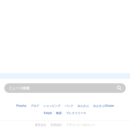
Peachy
ブログ
ショッピング
バンク
みんかぶ
みんかぶChoice
Kstyle
株探
プレスリリース
運営会社
利用規約
プライバシーポリシー