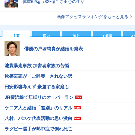
体重62kg→82kgに 寺田心の生活
画像アクセスランキングをもっと見る
主要
国内
海外
IT 経済
ス
俳優の戸塚純貴が結婚を発表
池袋暴走事故 加害者家族の苦悩
秋篠宮家が「ご静養」されない訳
円安影響考えず 豪遊する家庭も
JR横浜線で居眠りのオーバーラン
ケニア人と結婚「差別」のリアル
八村、バスケ代表活動の思い激白
ラグビー選手が熱中症で倒れ死亡