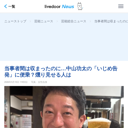
一覧
>
>
>
当事者間は収まったの
ニューストップ
芸能ニュース
芸能総合ニュース
当事者間は収まったのに…中山功太の「いじめ告
発」に便乗？燻り見せる人は
2026年5月15日 11時0分
写真：女性自身