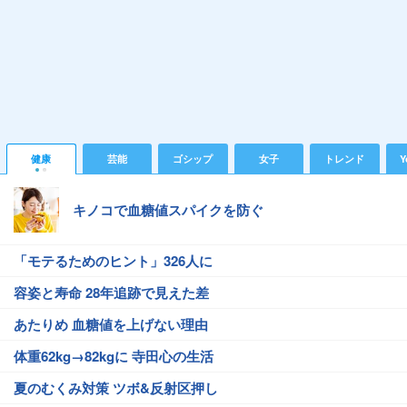
健康
芸能
ゴシップ
女子
トレンド
Y
キノコで血糖値スパイクを防ぐ
「モテるためのヒント」326人に
容姿と寿命 28年追跡で見えた差
あたりめ 血糖値を上げない理由
体重62kg→82kgに 寺田心の生活
夏のむくみ対策 ツボ&反射区押し