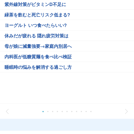
紫外線対策がビタミンD不足に
緑茶を飲むと死亡リスク低まる?
ヨーグルト いつ食べたらいい?
休みだが疲れる 隠れ疲労対策は
母が娘に減量強要→家庭内別居へ
内科医が低糖質麺を食べ比べ検証
睡眠時の悩みを解消する過ごし方