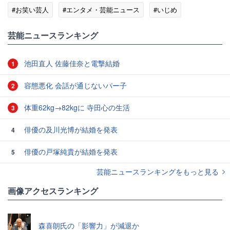
#お笑い芸人
#エンタメ・芸能ニュース
#いじめ
芸能ニュースランキング
池田直人 佐藤佳奈と電撃結婚
1
容態悪化 会話が通じないパー子
2
体重62kg→82kgに 寺田心の生活
3
俳優の及川光博が結婚を発表
4
俳優の戸塚純貴が結婚を発表
5
芸能ニュースランキングをもっと見る
画像アクセスランキング
森喜朗氏の「影響力」が減退か