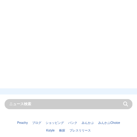
Peachy
ブログ
ショッピング
バンク
みんかぶ
みんかぶChoice
Kstyle
株探
プレスリリース