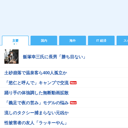
主要
国内
海外
IT 経済
ス
飯塚幸三氏に長男「勝ち目ない」
土砂崩落で温泉客ら400人孤立か
「悠仁と呼んで」キャンプで交流
踊り手の体強調した無断動画拡散
「義足で夜の営み」モデルの悩み
流しのタクシー捕まらない元凶か
性被害者の友人「ラッキーやん」