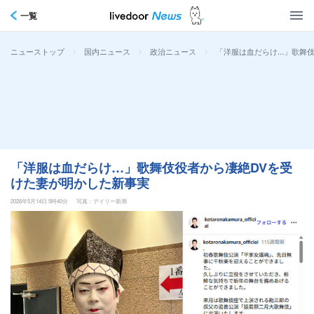
一覧
>
>
>
「洋服は血だらけ…」歌舞伎
ニューストップ
国内ニュース
政治ニュース
「洋服は血だらけ…」歌舞伎役者から凄絶DVを受
けた妻が明かした新事実
2026年5月14日 5時40分
写真：デイリー新潮