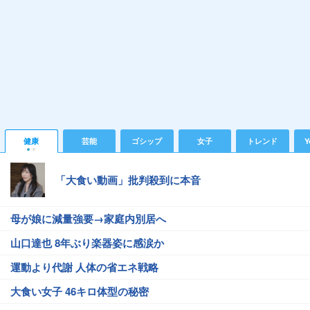
健康
芸能
ゴシップ
女子
トレンド
Y
「大食い動画」批判殺到に本音
母が娘に減量強要→家庭内別居へ
山口達也 8年ぶり楽器姿に感涙か
運動より代謝 人体の省エネ戦略
大食い女子 46キロ体型の秘密