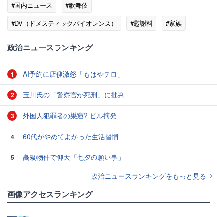
#国内ニュース
#歌舞伎
#DV（ドメスティックバイオレンス）
#慰謝料
#家族
#ゴシップ
政治ニュースランキング
AI予約に店側激怒「もはやテロ」
1
玉川氏の「警察官が死刑」に批判
2
外国人犯罪者の巣窟? ビル摘発
3
60代がやめてよかった生活習慣
4
高級物件で仰天「七夕の願い事」
5
政治ニュースランキングをもっと見る
画像アクセスランキング