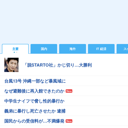
主要
国内
海外
IT 経済
ス
「脱STARTO社」かじ切り…大勝利
台風13号 沖縄一部など暴風域に
なぜ避難後に再入館できたのか
中学生ナイフで脅し性的暴行か
義弟に暴行し死亡させたか 逮捕
国民からの受信料が…不満爆発