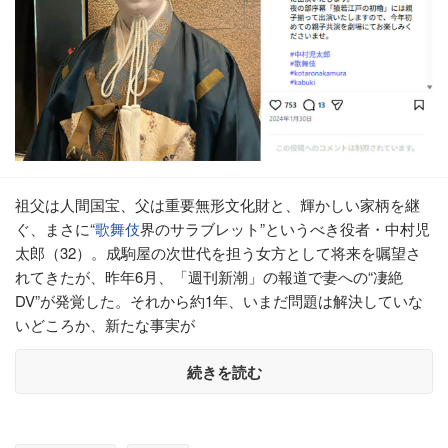
祖父は人間国宝、父は重要無形文化財と、輝かしい家柄を継
ぐ、まさに“
歌舞伎
界のサラブレット”というべき役者・中村児
太郎（32）。成駒屋の次世代を担う女方として将来を嘱望さ
れてきたが、昨年6月、「週刊新潮」の報道で妻への“凄絶
DV”が発覚した。それから約1年、いまだ問題は解決していな
いどころか、新たな事実が
続きを読む