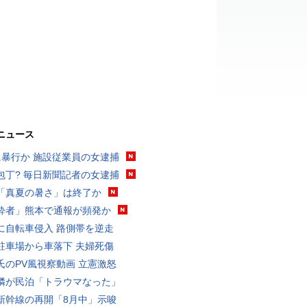
ニュース
に暴行か 施設従業員の女逮捕
包丁? 毎日新聞記者の女逮捕
「真夏の暑さ」は終了か
酔者」熊本で通報が頻発か
に自転車侵入 路側帯を逆走
駐車場から車落下 夫婦死傷
氏のPV風視察動画 立憲激怒
隣が民泊「トラウマなった」
新幹線の再開「8月中」示唆