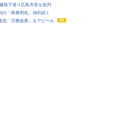
原爆投下巡り広島市長を批判
刑の「終身刑化」傾向続く
竜也「労務改善」をアピール