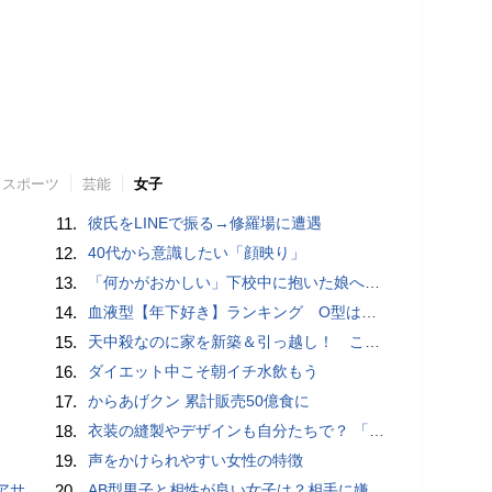
スポーツ
芸能
女子
11.
彼氏をLINEで振る→修羅場に遭遇
12.
40代から意識したい「顔映り」
13.
「何かがおかしい」下校中に抱いた娘への「違和感」。母は学校へ電話するも…／家族全員でいじめと戦うということ。（2）
14.
血液型【年下好き】ランキング O型は年下彼の面倒を一生みてあげたい！
15.
天中殺なのに家を新築＆引っ越し！ これって大丈夫？【ユミリーのお悩み相談室】
16.
ダイエット中こそ朝イチ水飲もう
17.
からあげクン 累計販売50億食に
18.
衣装の縫製やデザインも自分たちで？ 「花形」である体育祭の応援合戦がすごい
19.
声をかけられやすい女性の特徴
特別企画
20.
AB型男子と相性が良い女子は？相手に嫌われないためのトリセツも紹介