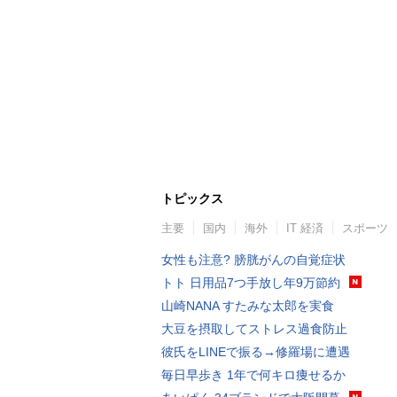
トピックス
主要
国内
海外
IT 経済
スポーツ
女性も注意? 膀胱がんの自覚症状
トト 日用品7つ手放し年9万節約
山崎NANA すたみな太郎を実食
大豆を摂取してストレス過食防止
彼氏をLINEで振る→修羅場に遭遇
毎日早歩き 1年で何キロ痩せるか