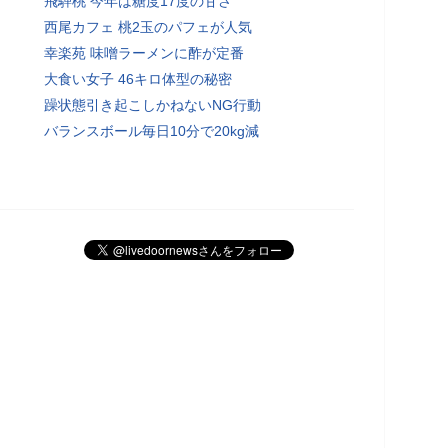
飛騨桃 今年は糖度17度の甘さ
西尾カフェ 桃2玉のパフェが人気
幸楽苑 味噌ラーメンに酢が定番
大食い女子 46キロ体型の秘密
躁状態引き起こしかねないNG行動
バランスボール毎日10分で20kg減