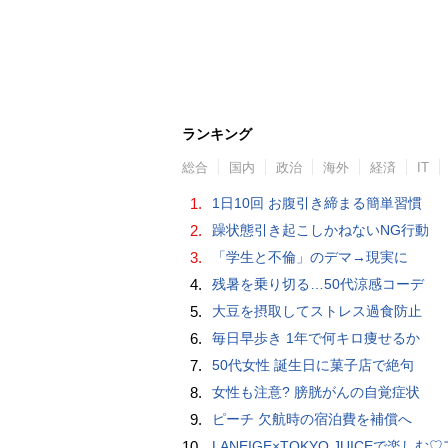
ランキング
総合
国内
政治
海外
経済
IT
1.
1日10回 お腹引き締まる簡単習慣
2.
躁状態引き起こしかねないNG行動
3.
「学生と不倫」のデマ→現実に
4.
残暑を乗り切る…50代涼感コーデ
5.
大豆を摂取してストレス過食防止
6.
毎日早歩き 1年で何キロ痩せるか
7.
50代女性 誕生日に菓子店で絶句
8.
女性も注意? 膀胱がんの自覚症状
9.
ピーチ 欠航時の宿泊費を補償へ
10.
LANEIGE×TOKYO JUICEで楽しむ♡アサイーマンゴースムージーの