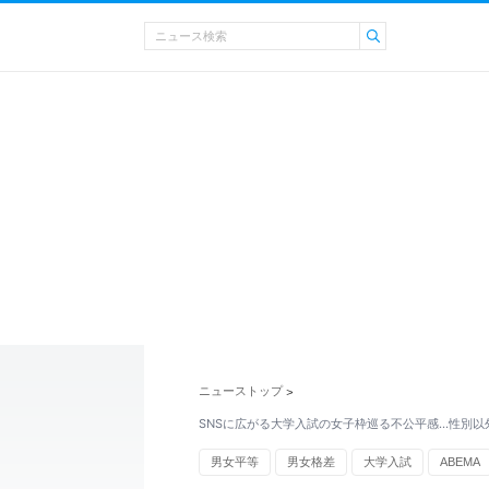
ニューストップ
>
SNSに広がる大学入試の女子枠巡る不公平感…性別以
男女平等
男女格差
大学入試
ABEMA