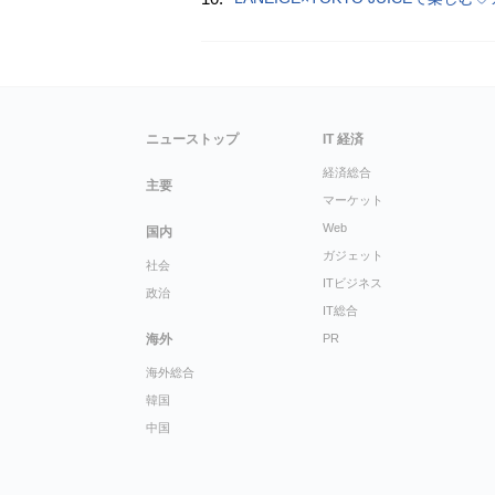
ニューストップ
IT 経済
経済総合
主要
マーケット
Web
国内
ガジェット
社会
ITビジネス
政治
IT総合
海外
PR
海外総合
韓国
中国