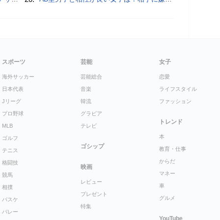
スポーツ
芸能
女子
海外サッカー
芸能総合
恋愛
日本代表
音楽
ライフスタイル
Jリーグ
韓流
ファッション
プロ野球
グラビア
トレンド
MLB
テレビ
本
ゴルフ
ゴシップ
教育・仕事
テニス
からだ
格闘技
映画
マネー
競馬
レビュー
車
相撲
プレゼント
グルメ
バスケ
特集
バレー
YouTube