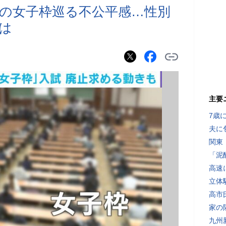
試の女子枠巡る不公平感…性別
は
主要
7歳
夫に
関東
「泥
高速
立体
高市
家の
九州