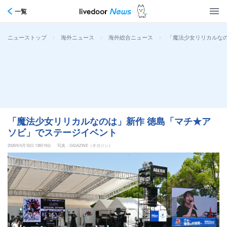
一覧
>
>
>
「魔法少女リリカルな
ニューストップ
海外ニュース
海外総合ニュース
「魔法少女リリカルなのは」新作 徳島「マチ★ア
ソビ」でステージイベント
2026年5月16日 13時19分
写真：GIGAZINE（ギガジン）