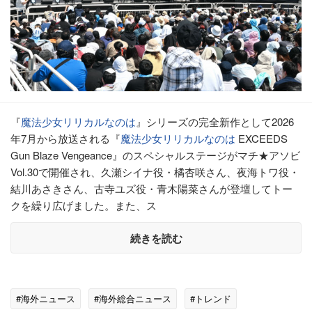
『
魔法少女リリカルなのは
』シリーズの完全新作として2026
年7月から放送される『
魔法少女リリカルなのは
EXCEEDS
Gun Blaze Vengeance』のスペシャルステージがマチ★アソビ
Vol.30で開催され、久瀬シイナ役・橘杏咲さん、夜海トワ役・
結川あさきさん、古寺ユズ役・青木陽菜さんが登壇してトー
クを繰り広げました。また、ス
続きを読む
#海外ニュース
#海外総合ニュース
#トレンド