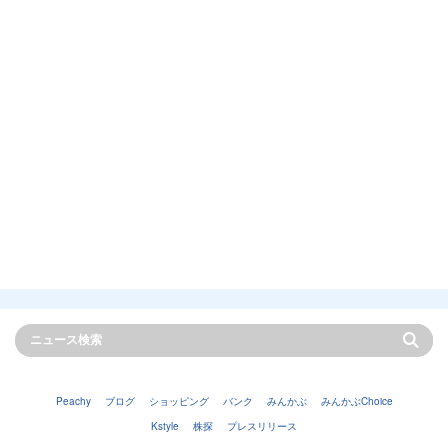
Peachy
ブログ
ショッピング
バンク
みんかぶ
みんかぶChoice
Kstyle
株探
プレスリリース