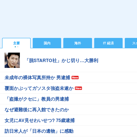
主要
国内
海外
IT 経済
ス
「脱STARTO社」かじ切り…大勝利
未成年の裸体写真所持か 男逮捕
覆面かぶってガソスタ強盗未遂か
「盗撮がクセに」教員の男逮捕
なぜ避難後に再入館できたのか
女児にAV見せわいせつ? 75歳逮捕
訪日米人が「日本の遺物」に感動