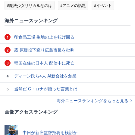
#魔法少女リリカルなのは
#アニメの話題
#イベント
#徳島県
海外ニュースランキング
印食品工場 生地の上を転げ回る
1
露 原爆投下巡り広島市長を批判
2
韓国在住の日本人 配信中に死亡
3
ディーン氏ら4人 AI新会社を創業
4
当然だ C・ロナが贈った言葉とは
5
海外ニュースランキングをもっと見る
画像アクセスランキング
中日が新庄監督招聘を検討か