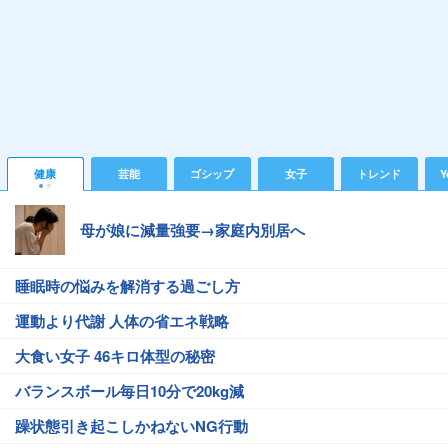
健康
芸能
ゴシップ
女子
トレンド
Y
母が娘に減量強要→家庭内別居へ
睡眠時の悩みを解消する過ごし方
運動より代謝 人体の省エネ戦略
大食い女子 46キロ体型の秘密
バランスボール毎日10分で20kg減
躁状態引き起こしかねないNG行動