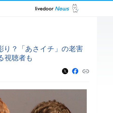
彫り？「あさイチ」の老害
る視聴者も