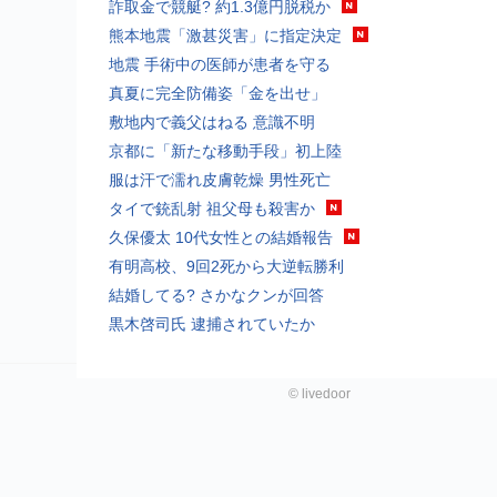
詐取金で競艇? 約1.3億円脱税か
熊本地震「激甚災害」に指定決定
地震 手術中の医師が患者を守る
真夏に完全防備姿「金を出せ」
敷地内で義父はねる 意識不明
京都に「新たな移動手段」初上陸
服は汗で濡れ皮膚乾燥 男性死亡
タイで銃乱射 祖父母も殺害か
久保優太 10代女性との結婚報告
有明高校、9回2死から大逆転勝利
結婚してる? さかなクンが回答
黒木啓司氏 逮捕されていたか
©
livedoor