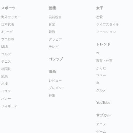
スポーツ
芸能
女子
海外サッカー
芸能総合
恋愛
日本代表
音楽
ライフスタイル
Jリーグ
韓流
ファッション
プロ野球
グラビア
トレンド
MLB
テレビ
本
ゴルフ
ゴシップ
教育・仕事
テニス
からだ
格闘技
映画
マネー
競馬
レビュー
車
相撲
プレゼント
グルメ
バスケ
特集
バレー
YouTube
フィギュア
サブカル
アニメ
ゲーム