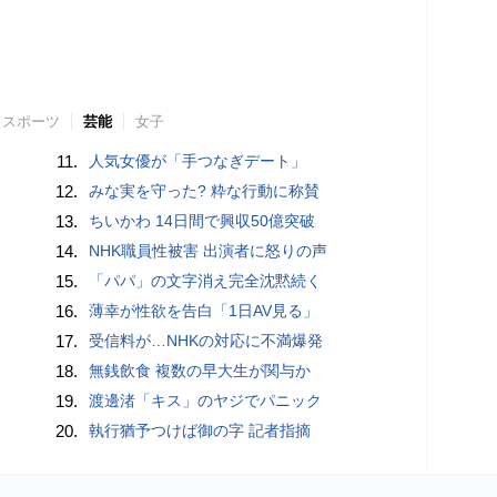
スポーツ
芸能
女子
11.
人気女優が「手つなぎデート」
12.
みな実を守った? 粋な行動に称賛
13.
ちいかわ 14日間で興収50億突破
14.
NHK職員性被害 出演者に怒りの声
15.
「パパ」の文字消え完全沈黙続く
16.
薄幸が性欲を告白「1日AV見る」
17.
受信料が…NHKの対応に不満爆発
18.
無銭飲食 複数の早大生が関与か
19.
渡邊渚「キス」のヤジでパニック
20.
執行猶予つけば御の字 記者指摘