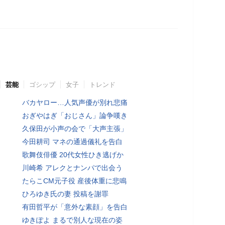
芸能
ゴシップ
女子
トレンド
バカヤロー…人気声優が別れ悲痛
おぎやはぎ「おじさん」論争嘆き
久保田が小声の会で「大声主張」
今田耕司 マネの通過儀礼を告白
歌舞伎俳優 20代女性ひき逃げか
川崎希 アレクとナンパで出会う
たらこCM元子役 産後体重に悲鳴
ひろゆき氏の妻 投稿を謝罪
有田哲平が「意外な素顔」を告白
ゆきぽよ まるで別人な現在の姿