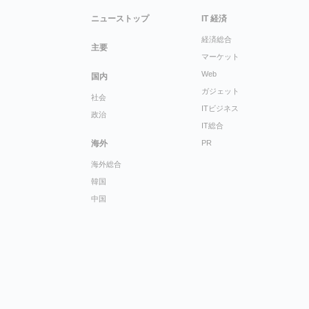
ニューストップ
IT 経済
経済総合
主要
マーケット
Web
国内
ガジェット
社会
ITビジネス
政治
IT総合
海外
PR
海外総合
韓国
中国