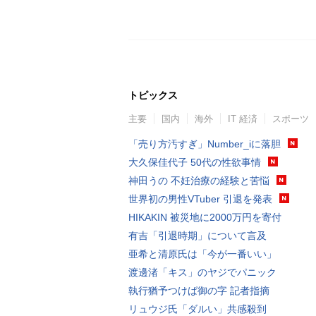
トピックス
主要
国内
海外
IT 経済
スポーツ
「売り方汚すぎ」Number_iに落胆
大久保佳代子 50代の性欲事情
神田うの 不妊治療の経験と苦悩
世界初の男性VTuber 引退を発表
HIKAKIN 被災地に2000万円を寄付
有吉「引退時期」について言及
亜希と清原氏は「今が一番いい」
渡邊渚「キス」のヤジでパニック
執行猶予つけば御の字 記者指摘
リュウジ氏「ダルい」共感殺到