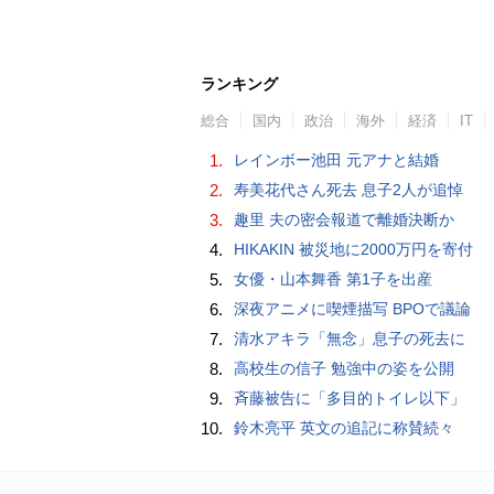
ランキング
総合
国内
政治
海外
経済
IT
1.
レインボー池田 元アナと結婚
2.
寿美花代さん死去 息子2人が追悼
3.
趣里 夫の密会報道で離婚決断か
4.
HIKAKIN 被災地に2000万円を寄付
5.
女優・山本舞香 第1子を出産
6.
深夜アニメに喫煙描写 BPOで議論
7.
清水アキラ「無念」息子の死去に
8.
高校生の信子 勉強中の姿を公開
9.
斉藤被告に「多目的トイレ以下」
10.
鈴木亮平 英文の追記に称賛続々