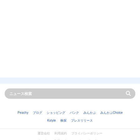
Peachy
ブログ
ショッピング
バンク
みんかぶ
みんかぶChoice
Kstyle
株探
プレスリリース
運営会社
利用規約
プライバシーポリシー