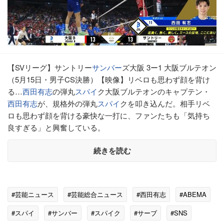
【SVリーグ】サントリー
サンバー
ズ大阪 3ー1 大阪ブルテオン
（5月15日・男子CS決勝）【映像】リベロも思わず顔を背け
る…
西田有志
の弾丸
スパイ
ク大阪ブルテオンのキャプテン・
西田有志
が、規格外の弾丸
スパイ
クを叩き込んだ。相手リベ
ロも思わず顔を背ける豪快な一打に、ファンたちも「気持ち
良すぎる」と興奮している。
続きを読む
#芸能ニュース
#芸能総合ニュース
#西田有志
#ABEMA
#スパイ
#サンバー
#スパイク
#サーブ
#SNS