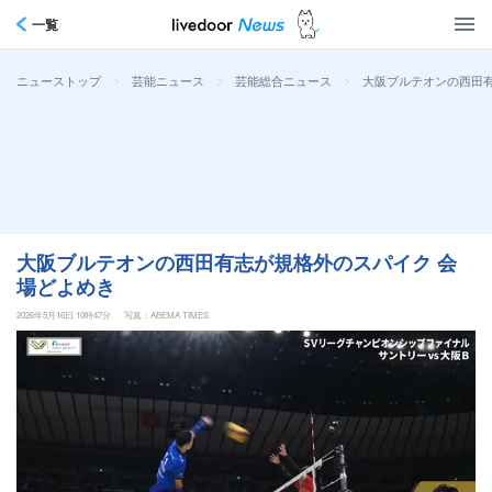
一覧
>
>
>
大阪ブルテオンの西田有
ニューストップ
芸能ニュース
芸能総合ニュース
大阪ブルテオンの西田有志が規格外のスパイク 会
場どよめき
2026年5月16日 10時47分
写真：ABEMA TIMES