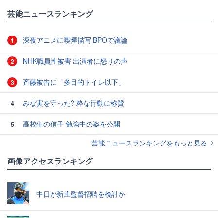
#インド
芸能ニュースランキング
深夜アニメに喫煙描写 BPOで議論
1
NHK職員性被害 出演者に怒りの声
2
斉藤被告に「多目的トイレ以下」
3
みな実を守った? 粋な行動に称賛
4
高校生の信子 勉強中の姿を公開
5
芸能ニュースランキングをもっと見る
画像アクセスランキング
中日が新庄監督招聘を検討か