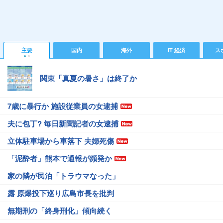
主要
国内
海外
IT 経済
ス
関東「真夏の暑さ」は終了か
7歳に暴行か 施設従業員の女逮捕
夫に包丁? 毎日新聞記者の女逮捕
立体駐車場から車落下 夫婦死傷
「泥酔者」熊本で通報が頻発か
家の隣が民泊「トラウマなった」
露 原爆投下巡り広島市長を批判
無期刑の「終身刑化」傾向続く