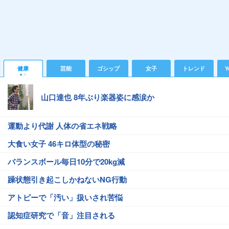
健康
芸能
ゴシップ
女子
トレンド
Y
山口達也 8年ぶり楽器姿に感涙か
運動より代謝 人体の省エネ戦略
大食い女子 46キロ体型の秘密
バランスボール毎日10分で20kg減
躁状態引き起こしかねないNG行動
アトピーで「汚い」扱いされ苦悩
認知症研究で「音」注目される