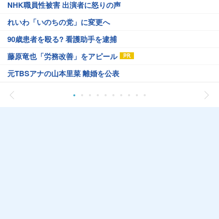
NHK職員性被害 出演者に怒りの声
れいわ「いのちの党」に変更へ
90歳患者を殴る? 看護助手を逮捕
藤原竜也「労務改善」をアピール
元TBSアナの山本里菜 離婚を公表