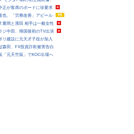
中正が客席のボードに珍要求
竜也、「労務改善」アピール
ST.重岡と濱田 相手は一般女性
ラジ中田、帰国後初のTV出演
ポリ建設に元天才子役が加入
ば森田、FX投資詐欺被害告白
鼠「元天竺鼠」でKOC出場へ