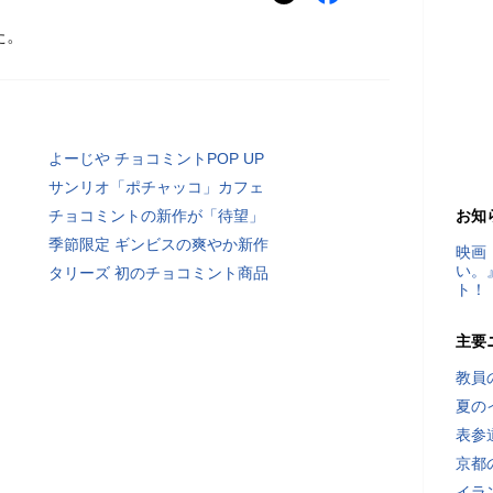
た。
よーじや チョコミントPOP UP
サンリオ「ポチャッコ」カフェ
チョコミントの新作が「待望」
お知
季節限定 ギンビスの爽やか新作
映画
い。
タリーズ 初のチョコミント商品
ト！
主要
教員
夏の
表参
京都
イラ