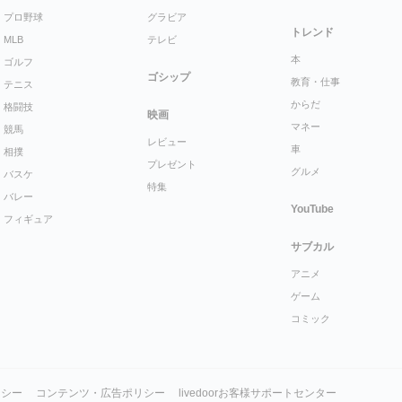
プロ野球
グラビア
トレンド
MLB
テレビ
本
ゴルフ
ゴシップ
教育・仕事
テニス
からだ
格闘技
映画
マネー
競馬
レビュー
車
相撲
プレゼント
グルメ
バスケ
特集
バレー
YouTube
フィギュア
サブカル
アニメ
ゲーム
コミック
リシー
コンテンツ・広告ポリシー
livedoorお客様サポートセンター