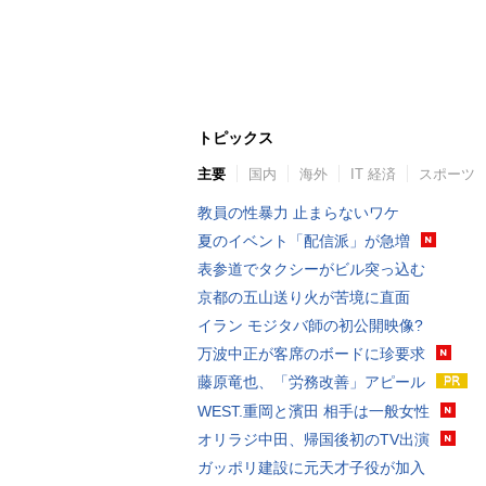
トピックス
主要
国内
海外
IT 経済
スポーツ
教員の性暴力 止まらないワケ
夏のイベント「配信派」が急増
表参道でタクシーがビル突っ込む
京都の五山送り火が苦境に直面
イラン モジタバ師の初公開映像?
万波中正が客席のボードに珍要求
藤原竜也、「労務改善」アピール
WEST.重岡と濱田 相手は一般女性
オリラジ中田、帰国後初のTV出演
ガッポリ建設に元天才子役が加入