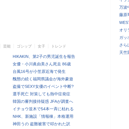
万波
藤原
WE
オリ
ガッ
さら
芸能
ゴシップ
女子
トレンド
天竺
HIKAKIN、第2子の男児誕生を報告
女優・小川眞由美さん死去 86歳
台風16号が小笠原近海で発生
醜態の続く福岡県議会が海外豪遊
盗撮でSEXY女優のイベント中断?
選手死亡 対策しても熱中症発症
韓国の審判接待疑惑 JFAが調査へ
イチョウ並木で54本一斉に枯れる
NHK、新施設「情報棟」本格運用
神田うの 盗難被害で叩かれた訳