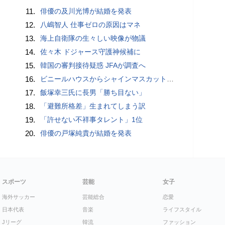
11.
俳優の及川光博が結婚を発表
12.
八嶋智人 仕事ゼロの原因はマネ
13.
海上自衛隊の生々しい映像が物議
14.
佐々木 ドジャース守護神候補に
15.
韓国の審判接待疑惑 JFAが調査へ
16.
ビニールハウスからシャインマスカット約200房を盗んだ疑い ネットで販売か 無職の男（42）逮捕 岡山県警
17.
飯塚幸三氏に長男「勝ち目ない」
18.
「避難所格差」生まれてしまう訳
19.
「許せない不祥事タレント」1位
20.
俳優の戸塚純貴が結婚を発表
スポーツ
芸能
女子
海外サッカー
芸能総合
恋愛
日本代表
音楽
ライフスタイル
Jリーグ
韓流
ファッション