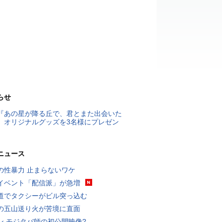
らせ
『あの星が降る丘で、君とまた出会いた
』オリジナルグッズを3名様にプレゼン
ニュース
の性暴力 止まらないワケ
イベント「配信派」が急増
道でタクシーがビル突っ込む
の五山送り火が苦境に直面
ン モジタバ師の初公開映像?