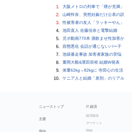
1.
大阪メトロの列車で「煙が充満」
2.
山崎怜奈、突然妊娠だけ公表の訳
3.
性被害者の友人「ラッキーやん」
4.
池田直人 佐藤佳奈と電撃結婚
5.
児ポ動画770本 酒飲ませ性加害か
6.
容態悪化 会話が通じないパー子
7.
池袋暴走事故 加害者家族の苦悩
8.
重岡大毅&濱田崇裕 結婚W発表
9.
体重62kg→82kgに 寺田心の生活
10.
ケニア人と結婚「差別」のリアル
ニューストップ
IT 経済
経済総合
主要
マーケット
Web
国内