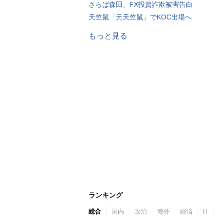
さらば森田、FX投資詐欺被害告白
天竺鼠「元天竺鼠」でKOC出場へ
もっと見る
ランキング
総合
国内
政治
海外
経済
IT