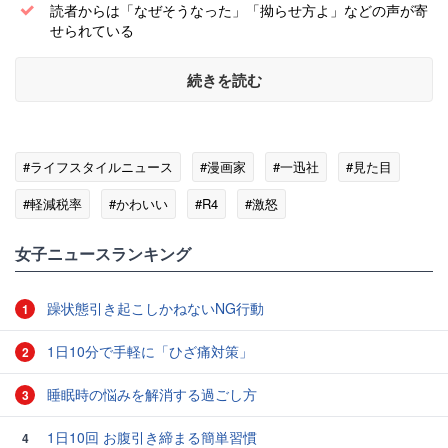
読者からは「なぜそうなった」「拗らせ方よ」などの声が寄
せられている
続きを読む
#ライフスタイルニュース
#漫画家
#一迅社
#見た目
#軽減税率
#かわいい
#R4
#激怒
女子ニュースランキング
躁状態引き起こしかねないNG行動
1
1日10分で手軽に「ひざ痛対策」
2
睡眠時の悩みを解消する過ごし方
3
1日10回 お腹引き締まる簡単習慣
4