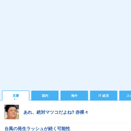
主要
国内
海外
IT 経済
ス
あれ、絶対マツコだよね? 赤裸々
台風の発生ラッシュが続く可能性