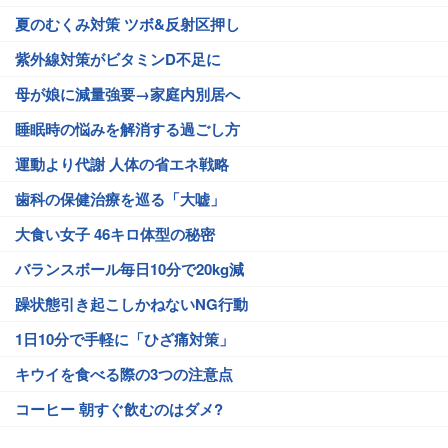
夏のむくみ対策 ツボ&反射区押し
紫外線対策がビタミンD不足に
母が娘に減量強要→家庭内別居へ
睡眠時の悩みを解消する過ごし方
運動より代謝 人体の省エネ戦略
歯科の保健治療を巡る「大嘘」
大食い女子 46キロ体型の秘密
バランスボール毎日10分で20kg減
躁状態引き起こしかねないNG行動
1日10分で手軽に「ひざ痛対策」
キウイを食べる際の3つの注意点
コーヒー 朝すぐ飲むのはダメ?