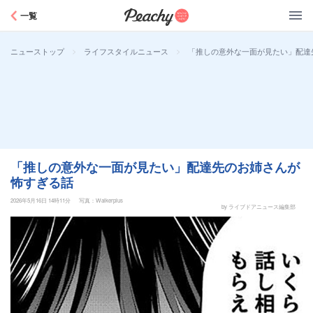
Peachy
一覧
>
>
「推しの意外な一面が見たい」配達
ニューストップ
ライフスタイルニュース
「推しの意外な一面が見たい」配達先のお姉さんが
怖すぎる話
2026年5月16日 14時11分
写真：Walkerplus
by ライブドアニュース編集部