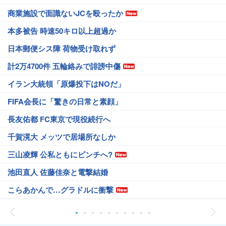
商業施設で面識ないJCを殴ったか
本多被告 時速50キロ以上超過か
日本郵便シス障 荷物受け取れず
計2万4700件 五輪絡みで誹謗中傷
イラン大統領「原爆投下はNOだ」
FIFA会長に「驚きの日常と素顔」
長友佑都 FC東京で現役続行へ
千賀滉大 メッツで居場所なしか
三山凌輝 公私ともにピンチへ?
池田直人 佐藤佳奈と電撃結婚
こらあかんで…グラドルに衝撃