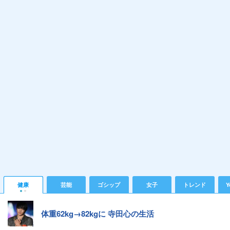
健康
芸能
ゴシップ
女子
トレンド
Y
体重62kg→82kgに 寺田心の生活