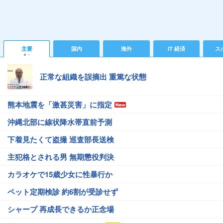
主要
国内
海外
IT 経済
ス
正常な組織を誤摘出 重篤な状態
熊本地震を「激甚災害」に指定
沖縄北部に線状降水帯直前予測
下着見たくて盗撮 巡査部長送検
主犯格とされる男 無期懲役判決
カラオケで15歳少女に性暴行か
ペット定期検診 約6割が受診せず
シャープ 再成長できるか正念場