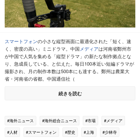
スマートフォン
の小さな縦型画面に最適化された「短く、速
く、密度の高い」ミニドラマ。中国
メディア
は河南省鄭州市
が中国で人気を集める「縦型ドラマ」の新たな制作拠点とな
り、急成長している、と伝えた。毎日100本近い短編ドラマが
撮影され、月の制作本数は500本にも達する。鄭州は農業大
省・河南省の省都。中国通信社（
続きを読む
#海外ニュース
#海外総合ニュース
#市場
#メディア
#人材
#スマートフォン
#歴史
#上海
#少林寺