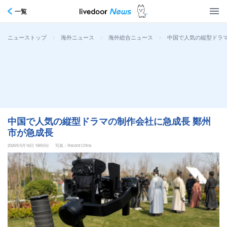
一覧
>
>
>
中国で人気の縦型ドラマ
ニューストップ
海外ニュース
海外総合ニュース
中国で人気の縦型ドラマの制作会社に急成長 鄭州
市が急成長
2026年5月16日 16時0分
写真：Record China