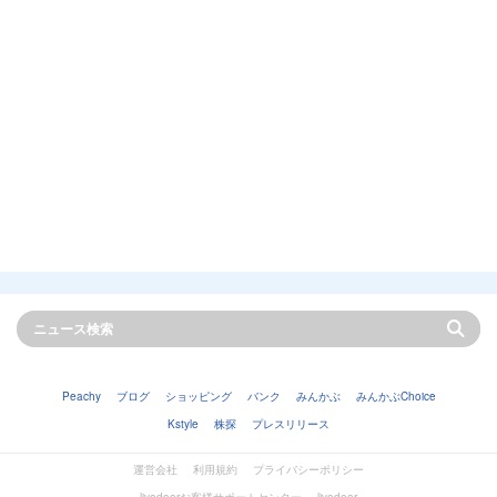
Peachy
ブログ
ショッピング
バンク
みんかぶ
みんかぶChoice
Kstyle
株探
プレスリリース
運営会社
利用規約
プライバシーポリシー