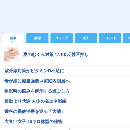
健康
芸能
ゴシップ
女子
トレンド
Y
夏のむくみ対策 ツボ&反射区押し
紫外線対策がビタミンD不足に
母が娘に減量強要→家庭内別居へ
睡眠時の悩みを解消する過ごし方
運動より代謝 人体の省エネ戦略
歯科の保健治療を巡る「大嘘」
大食い女子 46キロ体型の秘密