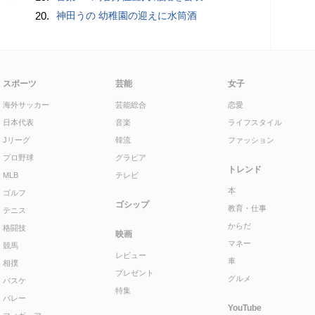
20.
神田うの 幼稚園の迎えに水筒酒
スポーツ
芸能
女子
海外サッカー
芸能総合
恋愛
日本代表
音楽
ライフスタイル
Jリーグ
韓流
ファッション
プロ野球
グラビア
トレンド
MLB
テレビ
本
ゴルフ
ゴシップ
教育・仕事
テニス
からだ
格闘技
映画
マネー
競馬
レビュー
車
相撲
プレゼント
グルメ
バスケ
特集
バレー
YouTube