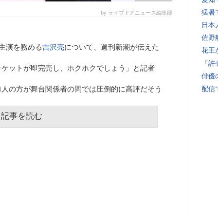
猛暑
by ライブドアニュース編集部
日本
佐野
の主演を務める
吉沢亮
について、週刊新潮が伝えた
花王
「許
チケットが即完売し、ホクホクでしょう」と記者
俳優
勇人の方が舞台関係者の間では圧倒的に高評だそう
配信
記事を読む