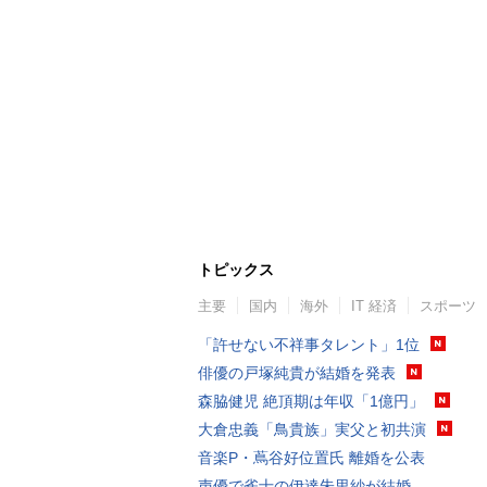
トピックス
主要
国内
海外
IT 経済
スポーツ
「許せない不祥事タレント」1位
俳優の戸塚純貴が結婚を発表
森脇健児 絶頂期は年収「1億円」
大倉忠義「鳥貴族」実父と初共演
音楽P・蔦谷好位置氏 離婚を公表
声優で雀士の伊達朱里紗が結婚