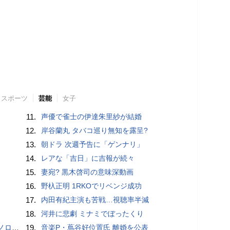
スポーツ
芸能
女子
11.
声優で雀士の伊達朱里紗が結婚
12.
岸谷蘭丸 タバコ巡り無知を露呈?
13.
朝ドラ 次週予告に「ゲンナリ」
14.
レアな「吉日」に吉報が続々
15.
妻宛? 黒木啓司の意味深動画
16.
野杁正明 1RKOでリベンジ成功
17.
内田有紀主演も苦戦…視聴率半減
18.
河井に悲劇 ミナミでぼったくり
こいい」
19.
音楽P・蔦谷好位置氏 離婚を公表