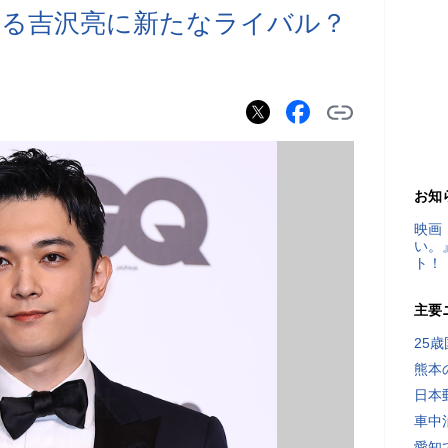
する吉沢亮に新たなライバル？
お知
映画
い。
ト！
主要
25
熊本
日本
車中
愛知