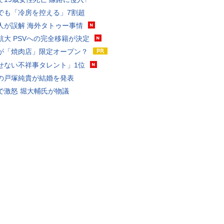
でも「冷房を控える」7割超
人が誤解 海外タトゥー事情
航大 PSVへの完全移籍が決定
が「焼肉店」限定オープン？
せない不祥事タレント」1位
の戸塚純貴が結婚を発表
で激怒 堀大輔氏が物議