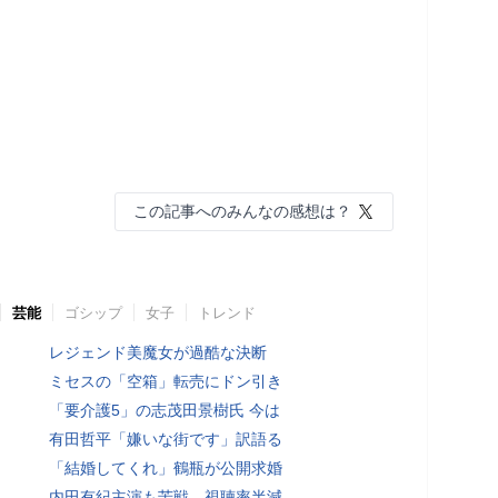
この記事へのみんなの感想は？
芸能
ゴシップ
女子
トレンド
レジェンド美魔女が過酷な決断
ミセスの「空箱」転売にドン引き
「要介護5」の志茂田景樹氏 今は
有田哲平「嫌いな街です」訳語る
「結婚してくれ」鶴瓶が公開求婚
内田有紀主演も苦戦…視聴率半減