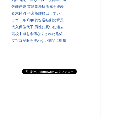
佐藤佳奈 芸能事務所所属を発表
鈴木砂羽 子宮筋腫摘出していた
ラウール 印象的な逆転劇の背景
大久保佳代子 男性に貢いだ過去
高校中退を余儀なくされた亀梨
マツコが服を洗わない期間に衝撃