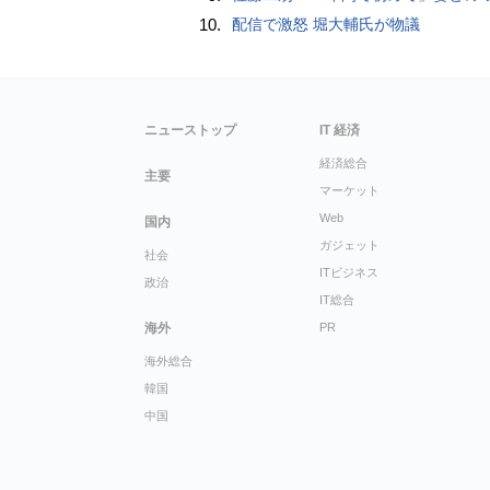
10.
配信で激怒 堀大輔氏が物議
ニューストップ
IT 経済
経済総合
主要
マーケット
Web
国内
ガジェット
社会
ITビジネス
政治
IT総合
海外
PR
海外総合
韓国
中国