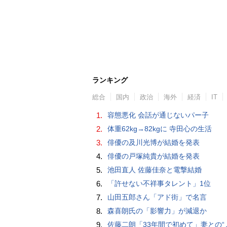
ランキング
総合
国内
政治
海外
経済
IT
1.
容態悪化 会話が通じないパー子
2.
体重62kg→82kgに 寺田心の生活
3.
俳優の及川光博が結婚を発表
4.
俳優の戸塚純貴が結婚を発表
5.
池田直人 佐藤佳奈と電撃結婚
6.
「許せない不祥事タレント」1位
7.
山田五郎さん「アド街」で名言
8.
森喜朗氏の「影響力」が減退か
9.
佐藤二朗「33年間で初めて」妻との“ノロケ砲”に反響続々「威力抜群」「奥様かっ