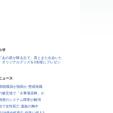
らせ
『あの星が降る丘で、君とまた出会いた
』オリジナルグッズを3名様にプレゼン
ニュース
歳国税職員が脱税か 懲戒免職
の被災地で「火事場泥棒」か
郵便のシステム障害が解消
泊で女性死亡 遺族の胸中
で19歳女性死亡 線路に侵入?