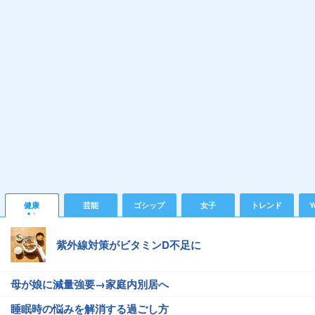
健康
芸能
ゴシップ
女子
トレンド
Y
紫外線対策がビタミンD不足に
母が娘に減量強要→家庭内別居へ
睡眠時の悩みを解消する過ごし方