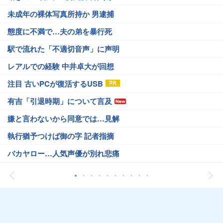
未成年の裸体写真所持か 男逮捕
態度に不満で…夫の弟を暴行死
駅で流れた「不適切音声」に声明
レアルでの経験 中井卓大が回想
注目 古いPCが復活するUSB
有吉「引退時期」について言及
嫌と言わないから同意では…見解
執行猶予つけば御の字 記者指摘
バカヤロー…人気声優が別れ悲痛