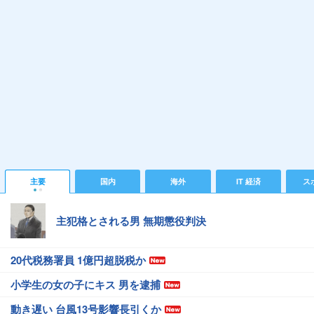
主要
国内
海外
IT 経済
ス
主犯格とされる男 無期懲役判決
20代税務署員 1億円超脱税か
小学生の女の子にキス 男を逮捕
動き遅い 台風13号影響長引くか