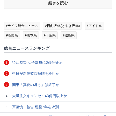
続きを読む
#ライフ総合ニュース
#日向坂46(けやき坂46)
#アイドル
#高知県
#熊本県
#千葉県
#滋賀県
総合ニュースランキング
須江監督 女子部員に3条件提示
1
中日が新庄監督招聘を検討か
2
関東「真夏の暑さ」は終了か
3
大量注文キャンセル43億円以上か
4
斉藤慎二被告 懲役7年を求刑
5