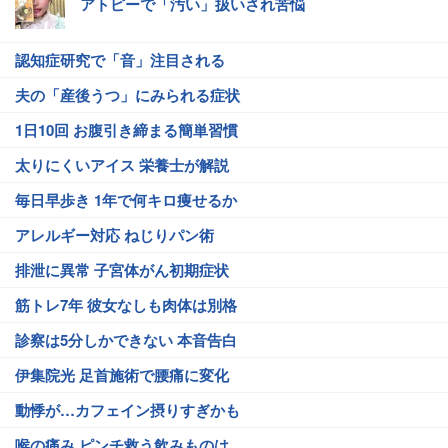
アトピーで「汚い」扱いされ苦悩
認知症研究で「音」注目される
夫の「産後うつ」にみられる症状
1日10回 お腹引き締まる簡単習慣
太りにくいアイス 栄養士が解説
毎日早歩き 1年で何キロ痩せるか
アレルギー対応 ねじりパン術
排泄に異常 子宮体がん初期症状
筋トレ7年 彼女なしも肉体は別格
診察は5分しかできない 本音告白
伊集院光 足首施術で腰痛に変化
動悸が…カフェイン摂りすぎかも
喉の痛み ピンチ救う飲みものは