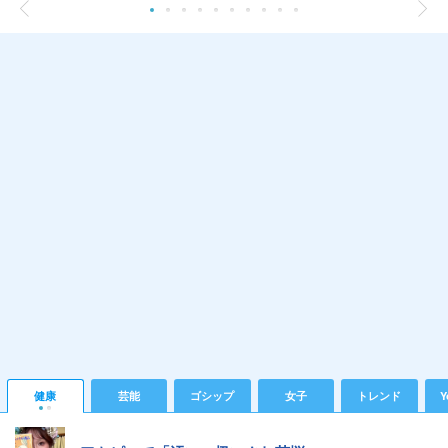
健康
芸能
ゴシップ
女子
トレンド
Y