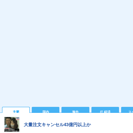
主要
国内
海外
IT 経済
ス
大量注文キャンセル43億円以上か