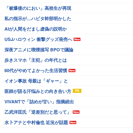
「被爆後のにおい」高校生が再現
私の指示が…ハビタ幹部明かした
AIが人間をだまし虚偽の説明か
USJハロウィン 衝撃グッズ発売へ
深夜アニメに喫煙描写 BPOで議論
歩きスマホ「主犯」の年代とは
60代がやめてよかった生活習慣
イオン事故 母親は「ギャー」と
医師が語る汗悩みとの向き合い方
VIVANTで「詰めが甘い」指摘続出
乙武洋匡氏「逆差別だと思って」
水卜アナと中村倫也 近況が話題