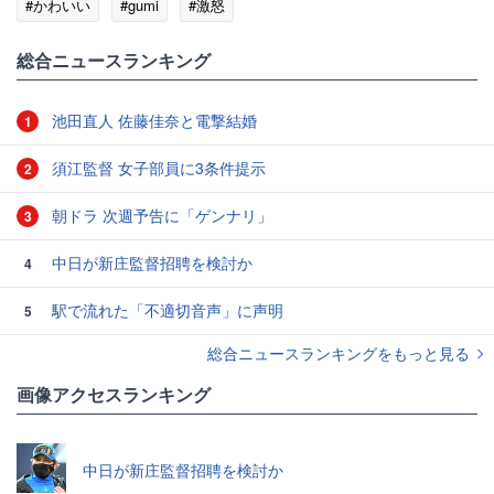
#かわいい
#gumi
#激怒
総合ニュースランキング
池田直人 佐藤佳奈と電撃結婚
1
須江監督 女子部員に3条件提示
2
朝ドラ 次週予告に「ゲンナリ」
3
中日が新庄監督招聘を検討か
4
駅で流れた「不適切音声」に声明
5
総合ニュースランキングをもっと見る
画像アクセスランキング
中日が新庄監督招聘を検討か