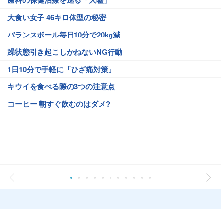
歯科の保健治療を巡る「大嘘」
大食い女子 46キロ体型の秘密
バランスボール毎日10分で20kg減
躁状態引き起こしかねないNG行動
1日10分で手軽に「ひざ痛対策」
キウイを食べる際の3つの注意点
コーヒー 朝すぐ飲むのはダメ?