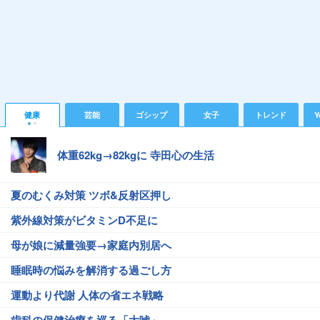
健康
芸能
ゴシップ
女子
トレンド
Y
体重62kg→82kgに 寺田心の生活
夏のむくみ対策 ツボ&反射区押し
紫外線対策がビタミンD不足に
母が娘に減量強要→家庭内別居へ
睡眠時の悩みを解消する過ごし方
運動より代謝 人体の省エネ戦略