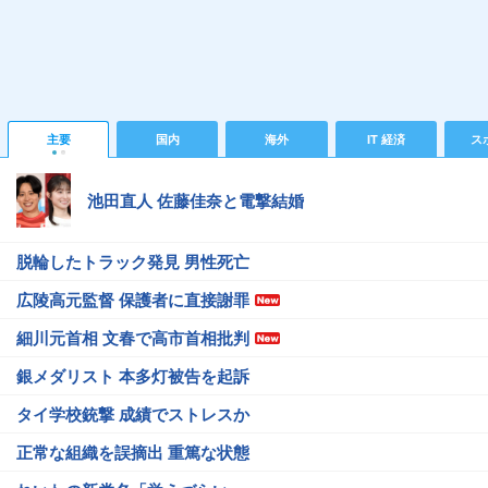
主要
国内
海外
IT 経済
ス
池田直人 佐藤佳奈と電撃結婚
脱輪したトラック発見 男性死亡
広陵高元監督 保護者に直接謝罪
細川元首相 文春で高市首相批判
銀メダリスト 本多灯被告を起訴
タイ学校銃撃 成績でストレスか
正常な組織を誤摘出 重篤な状態