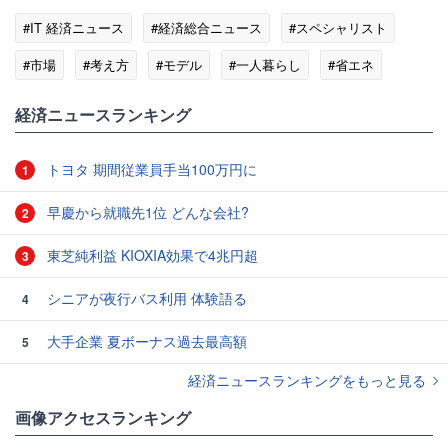
#IT 経済ニュース
#経済総合ニュース
#スペシャリスト
#市場
#考え方
#モデル
#一人暮らし
#省エネ
#ランニング
経済ニュースランキング
トヨタ 期間従業員手当100万円に
1
早慶から就職先1位 どんな会社?
2
東芝純利益 KIOXIA効果で4兆円超
3
シニアが夜行バス利用 体験語る
4
大手企業 夏ボーナス過去最高額
5
経済ニュースランキングをもっと見る
画像アクセスランキング