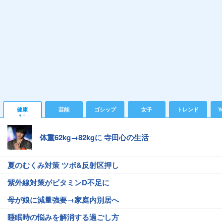
健康
芸能
ゴシップ
女子
トレンド
Y
体重62kg→82kgに 寺田心の生活
夏のむくみ対策 ツボ&反射区押し
紫外線対策がビタミンD不足に
母が娘に減量強要→家庭内別居へ
睡眠時の悩みを解消する過ごし方