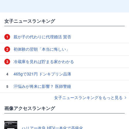
女子ニュースランキング
親が子の代わりに代理婚活 賛否
1
初体験の翌朝「本当に悔しい」
2
冷蔵庫を見れば貯まる家かわかる
3
465gで321円 ドンキプリン品薄
4
汗悩みが将来に影響？ 医師警鐘
5
女子ニュースランキングをもっと見る
画像アクセスランキング
ハリアー改良 HEV一本化で高級化