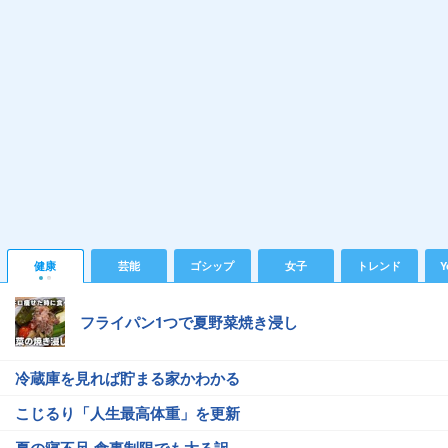
健康
芸能
ゴシップ
女子
トレンド
Y
フライパン1つで夏野菜焼き浸し
冷蔵庫を見れば貯まる家かわかる
こじるり「人生最高体重」を更新