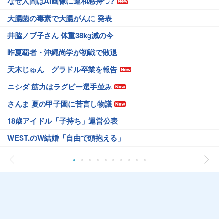
なぜ人間はAI画像に違和感持つ?
大腸菌の毒素で大腸がんに 発表
井脇ノブ子さん 体重38kg減の今
昨夏覇者・沖縄尚学が初戦で敗退
天木じゅん グラドル卒業を報告
ニシダ 筋力はラグビー選手並み
さんま 夏の甲子園に苦言し物議
18歳アイドル「子持ち」運営公表
WEST.のW結婚「自由で頭抱える」