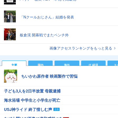
「Nクールおじさん」結婚を発表
板倉滉 開幕戦でまたベンチ外
画像アクセスランキングをもっと見る
主要
国内
海外
IT 経済
ス
ちいかわ原作者 映画製作で苦悩
子ども3人を2日半放置 母親逮捕
海水浴場 中学生と小学生が死亡
USJ神ライド 終了惜しむ声