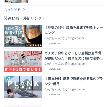
もっと見る
関連動画（外部リンク）
【地獄の3分】腹筋を最速で割るトレー
ニング
のがちゃんねる/nogachannel
youtube.com
ガチガチ背中とがっしり肩幅は肩甲骨
が原因だった！簡単なのに1回で姿勢が
変わって続けるほど背中が痩せるトレ
のがちゃんねる/nogachannel
ーニング
youtube.com
【毎日3分】爆速で腹筋を割る鬼のプラ
ンク7種目
のがちゃんねる/nogachannel
youtube.com