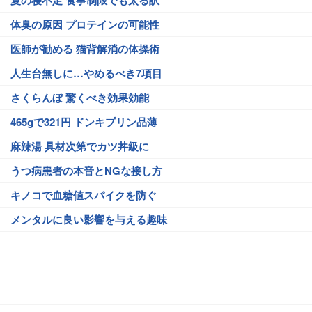
夏の寝不足 食事制限でも太る訳
体臭の原因 プロテインの可能性
医師が勧める 猫背解消の体操術
人生台無しに…やめるべき7項目
さくらんぼ 驚くべき効果効能
465gで321円 ドンキプリン品薄
麻辣湯 具材次第でカツ丼級に
うつ病患者の本音とNGな接し方
キノコで血糖値スパイクを防ぐ
メンタルに良い影響を与える趣味