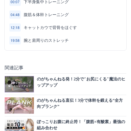
下半身集中トレーニング
00:07
腹筋＆体幹トレーニング
04:48
キャットカウで背骨をほぐす
12:18
腕と肩周りのストレッチ
19:58
関連記事
のがちゃんねる発！2分で″お尻にくる″魔法のヒ
ップアップ
のがちゃんねる直伝！3分で体幹を鍛える“全方
向プランク”
ぽっこりお腹に終止符！「腹筋+有酸素」最強の
組み合わせ